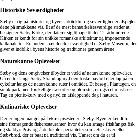
Historiske Seværdigheder
Sæby er rig på historie, og byens arkitektur og seværdigheder afspejler
dette på smukkeste vis. Et af de mest bemærkelsesværdige steder at
besøge er Sæby Kirke, der daterer sig tilbage til det 12. århundrede.
Kirken er kendt for sin unikke romanske arkitektur og imponerende
kalkmalerier. En anden spændende seværdighed er Sæby Museum, der
giver et indblik i byens historie og traditioner gennem årene.
Naturskønne Oplevelser
Sæby og dens omgivelser tilbyder et væld af naturskønne oplevelser.
Gå en tur langs Sæby Strand og nyd den friske havluft eller tag på en
cykeltur langs de naturskønne ruter i området. Et besøg i Plantagen, en
smuk park med forskellige træsorter og blomster, er også et must-see.
Tag en picnic-kurv med og nyd en afslappende dag i naturen.
Kulinariske Oplevelser
Der er ingen mangel på lækre spisesteder i Sæby. Byen er kendt for
sine fremragende fiskerestauranter, hvor du kan smage friskfanget fisk
og skaldyr. Prøv også de lokale specialiteter som æbleskiver eller
Sæbybrød, der er bagt på traditionel vis. Uanset om du er til