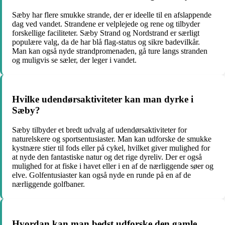
Sæby har flere smukke strande, der er ideelle til en afslappende
dag ved vandet. Strandene er velplejede og rene og tilbyder
forskellige faciliteter. Sæby Strand og Nordstrand er særligt
populære valg, da de har blå flag-status og sikre badevilkår.
Man kan også nyde strandpromenaden, gå ture langs stranden
og muligvis se sæler, der leger i vandet.
Hvilke udendørsaktiviteter kan man dyrke i
Sæby?
Sæby tilbyder et bredt udvalg af udendørsaktiviteter for
naturelskere og sportsentusiaster. Man kan udforske de smukke
kystnære stier til fods eller på cykel, hvilket giver mulighed for
at nyde den fantastiske natur og det rige dyreliv. Der er også
mulighed for at fiske i havet eller i en af de nærliggende søer og
elve. Golfentusiaster kan også nyde en runde på en af de
nærliggende golfbaner.
Hvordan kan man bedst udforske den gamle