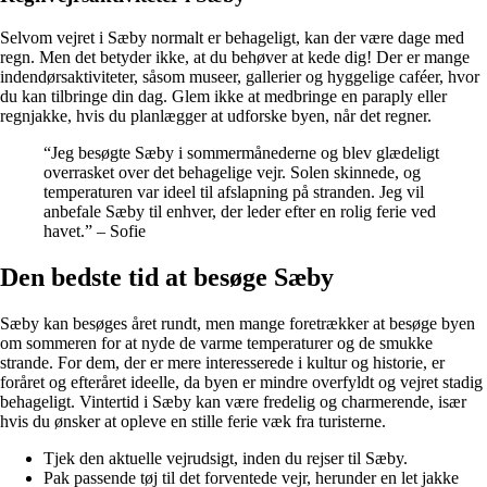
Selvom vejret i Sæby normalt er behageligt, kan der være dage med
regn. Men det betyder ikke, at du behøver at kede dig! Der er mange
indendørsaktiviteter, såsom museer, gallerier og hyggelige caféer, hvor
du kan tilbringe din dag. Glem ikke at medbringe en paraply eller
regnjakke, hvis du planlægger at udforske byen, når det regner.
“Jeg besøgte Sæby i sommermånederne og blev glædeligt
overrasket over det behagelige vejr. Solen skinnede, og
temperaturen var ideel til afslapning på stranden. Jeg vil
anbefale Sæby til enhver, der leder efter en rolig ferie ved
havet.” – Sofie
Den bedste tid at besøge Sæby
Sæby kan besøges året rundt, men mange foretrækker at besøge byen
om sommeren for at nyde de varme temperaturer og de smukke
strande. For dem, der er mere interesserede i kultur og historie, er
foråret og efteråret ideelle, da byen er mindre overfyldt og vejret stadig
behageligt. Vintertid i Sæby kan være fredelig og charmerende, især
hvis du ønsker at opleve en stille ferie væk fra turisterne.
Tjek den aktuelle vejrudsigt, inden du rejser til Sæby.
Pak passende tøj til det forventede vejr, herunder en let jakke