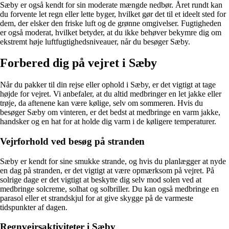
Sæby er også kendt for sin moderate mængde nedbør. Året rundt kan
du forvente let regn eller lette byger, hvilket gør det til et ideelt sted for
dem, der elsker den friske luft og de grønne omgivelser. Fugtigheden
er også moderat, hvilket betyder, at du ikke behøver bekymre dig om
ekstremt høje luftfugtighedsniveauer, når du besøger Sæby.
Forbered dig på vejret i Sæby
Når du pakker til din rejse eller ophold i Sæby, er det vigtigt at tage
højde for vejret. Vi anbefaler, at du altid medbringer en let jakke eller
trøje, da aftenene kan være kølige, selv om sommeren. Hvis du
besøger Sæby om vinteren, er det bedst at medbringe en varm jakke,
handsker og en hat for at holde dig varm i de køligere temperaturer.
Vejrforhold ved besøg på stranden
Sæby er kendt for sine smukke strande, og hvis du planlægger at nyde
en dag på stranden, er det vigtigt at være opmærksom på vejret. På
solrige dage er det vigtigt at beskytte dig selv mod solen ved at
medbringe solcreme, solhat og solbriller. Du kan også medbringe en
parasol eller et strandskjul for at give skygge på de varmeste
tidspunkter af dagen.
Regnvejrsaktiviteter i Sæby