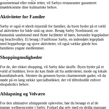
gourmetmad eller enkle retter, vil Sæbys restauranter garanteret
imødekomme dine kulinariske behov.
Aktiviteter for Familer
Sæby er også et ideelt rejsemål for familier, da byen byder på et væld
af aktiviteter for både små og store. Besøg Sæby Nordstrand, en
fantastisk sandstrand med flotte faciliteter til børn, herunder legepladser
og beachvolley. Et besøg i FunHouse Sæby, en indendørs legeplads
med hoppeborge og sjove aktiviteter, vil også vække glæde hos
familiens yngste medlemmer.
Shoppingmuligheder
For de, der elsker shopping, vil Sæby ikke skuffe. Byen byder på et
væld af butikker, hvor du kan finde alt fra antikviteter, mode og lokale
kunsthåndværk. Slentrer du gennem byens charmerende gader, vil du
støde på en lang række specialbutikker, der vil tilfredsstille enhver
shopaholics behov.
Afslapning og Velvære
For den ultimative afslappende oplevelse, bør du besøge et af de
mange wellnesscentre i Sæby. Forkæl dig selv med en dejlig massage