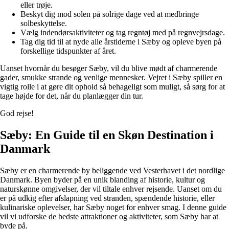
eller trøje.
Beskyt dig mod solen på solrige dage ved at medbringe
solbeskyttelse.
Vælg indendørsaktiviteter og tag regntøj med på regnvejrsdage.
Tag dig tid til at nyde alle årstiderne i Sæby og opleve byen på
forskellige tidspunkter af året.
Uanset hvornår du besøger Sæby, vil du blive mødt af charmerende
gader, smukke strande og venlige mennesker. Vejret i Sæby spiller en
vigtig rolle i at gøre dit ophold så behageligt som muligt, så sørg for at
tage højde for det, når du planlægger din tur.
God rejse!
Sæby: En Guide til en Skøn Destination i
Danmark
Sæby er en charmerende by beliggende ved Vesterhavet i det nordlige
Danmark. Byen byder på en unik blanding af historie, kultur og
naturskønne omgivelser, der vil tiltale enhver rejsende. Uanset om du
er på udkig efter afslapning ved stranden, spændende historie, eller
kulinariske oplevelser, har Sæby noget for enhver smag. I denne guide
vil vi udforske de bedste attraktioner og aktiviteter, som Sæby har at
byde på.