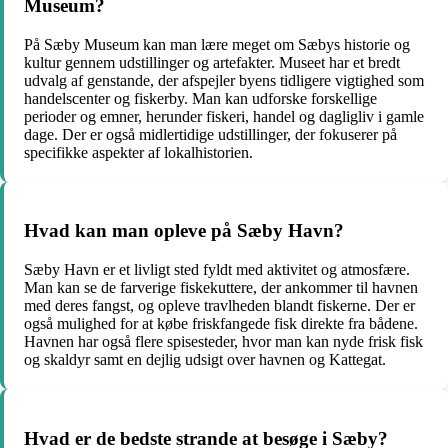
Museum?
På Sæby Museum kan man lære meget om Sæbys historie og
kultur gennem udstillinger og artefakter. Museet har et bredt
udvalg af genstande, der afspejler byens tidligere vigtighed som
handelscenter og fiskerby. Man kan udforske forskellige
perioder og emner, herunder fiskeri, handel og dagligliv i gamle
dage. Der er også midlertidige udstillinger, der fokuserer på
specifikke aspekter af lokalhistorien.
Hvad kan man opleve på Sæby Havn?
Sæby Havn er et livligt sted fyldt med aktivitet og atmosfære.
Man kan se de farverige fiskekuttere, der ankommer til havnen
med deres fangst, og opleve travlheden blandt fiskerne. Der er
også mulighed for at købe friskfangede fisk direkte fra bådene.
Havnen har også flere spisesteder, hvor man kan nyde frisk fisk
og skaldyr samt en dejlig udsigt over havnen og Kattegat.
Hvad er de bedste strande at besøge i Sæby?