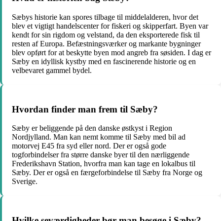
Sæbys historie kan spores tilbage til middelalderen, hvor det
blev et vigtigt handelscenter for fiskeri og skipperfart. Byen var
kendt for sin rigdom og velstand, da den eksporterede fisk til
resten af Europa. Befæstningsværker og markante bygninger
blev opført for at beskytte byen mod angreb fra søsiden. I dag er
Sæby en idyllisk kystby med en fascinerende historie og en
velbevaret gammel bydel.
Hvordan finder man frem til Sæby?
Sæby er beliggende på den danske østkyst i Region
Nordjylland. Man kan nemt komme til Sæby med bil ad
motorvej E45 fra syd eller nord. Der er også gode
togforbindelser fra større danske byer til den nærliggende
Frederikshavn Station, hvorfra man kan tage en lokalbus til
Sæby. Der er også en færgeforbindelse til Sæby fra Norge og
Sverige.
Hvilke seværdigheder bør man besøge i Sæby?