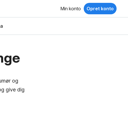
Min konto
Opret konto
ma
inge
humør og
og give dig