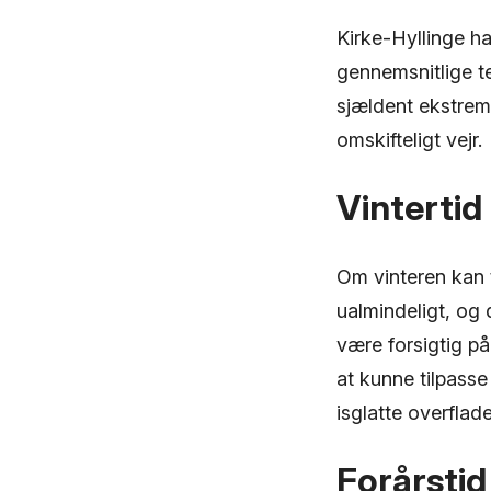
Kirke-Hyllinge ha
gennemsnitlige t
sjældent ekstrem
omskifteligt vejr.
Vintertid
Om vinteren kan 
ualmindeligt, og
være forsigtig på
at kunne tilpass
isglatte overflad
Forårstid