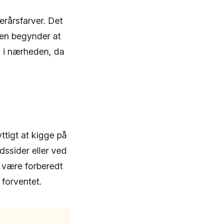
erårsfarver. Det
ren begynder at
y i nærheden, da
ttigt at kigge på
ssider eller ved
t være forberedt
 forventet.