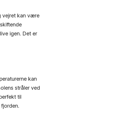
g vejret kan være
 skiftende
ive igen. Det er
peraturerne kan
olens stråler ved
rfekt til
 fjorden.