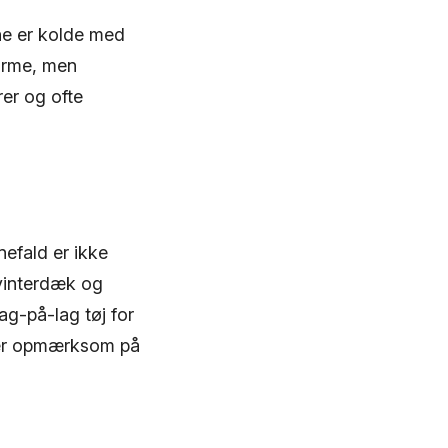
ene er kolde med
arme, men
rer og ofte
nefald er ikke
 vinterdæk og
ag-på-lag tøj for
 Vær opmærksom på