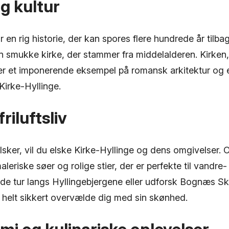
og kultur
r en rig historie, der kan spores flere hundrede år tilb
n smukke kirke, der stammer fra middelalderen. Kirken,
 er et imponerende eksempel på romansk arkitektur og er
 Kirke-Hyllinge.
riluftsliv
lsker, vil du elske Kirke-Hyllinge og dens omgivelser.
eriske søer og rolige stier, der er perfekte til vandre- 
de tur langs Hyllingebjergene eller udforsk Bognæs Sk
l helt sikkert overvælde dig med sin skønhed.