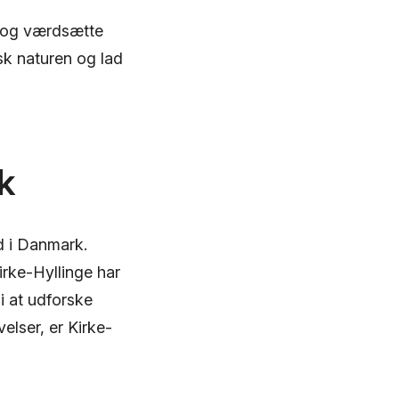
de og værdsætte
sk naturen og lad
k
d i Danmark.
irke-Hyllinge har
i at udforske
elser, er Kirke-