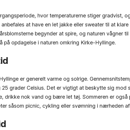
ergangsperiode, hvor temperaturerne stiger gradvist, o
anbefales at have en let jakke eller sweater til at klare
årsblomsterne begynder at spire, og naturen vågner til l
 gå på opdagelse i naturen omkring Kirke-Hyllinge.
id
Hyllinge er generelt varme og solrige. Gennemsnitstem
25 grader Celsius. Det er vigtigt at beskytte sig mod s
, drikke nok vand og bære let tøj. Sommeren er også pe
ter såsom picnic, cykling eller svømning i nærheden af
id