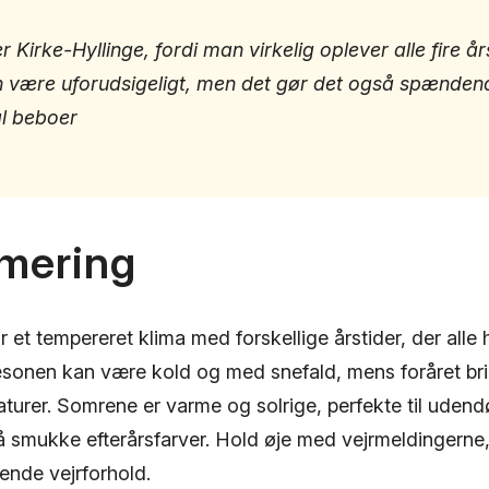
r Kirke-Hyllinge, fordi man virkelig oplever alle fire år
n være uforudsigeligt, men det gør det også spændend
al beboer
mering
r et tempereret klima med forskellige årstider, der alle
sonen kan være kold og med snefald, mens foråret brin
turer. Somrene er varme og solrige, perfekte til udendø
på smukke efterårsfarver. Hold øje med vejrmeldingerne
tende vejrforhold.