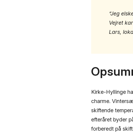
“Jeg elske
Vejret ka
Lars, lok
Opsum
Kirke-Hyllinge ha
charme. Vintersæ
skiftende tempera
efteråret byder 
forberedt på skif