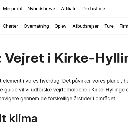
Min profil
Nyhedsbreve
Affiliate
Din historie
Charter
Overnatning
Oplev
Afbudsrejser
Ture
Fir
 Vejret i Kirke-Hyll
igt element i vores hverdag. Det påvirker vores planer, 
nne guide vil vi udforske vejrforholdene i Kirke-Hyllinge 
t navigere gennem de forskellige årstider i området.
t klima