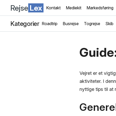
Rejse
Lex
Kontakt
Mediekit
Markedsføring
Kategorier
Roadtrip
Busrejse
Togrejse
Skib
Guide:
Vejret er et vigt
aktiviteter. I de
nyttige tips til a
Generel