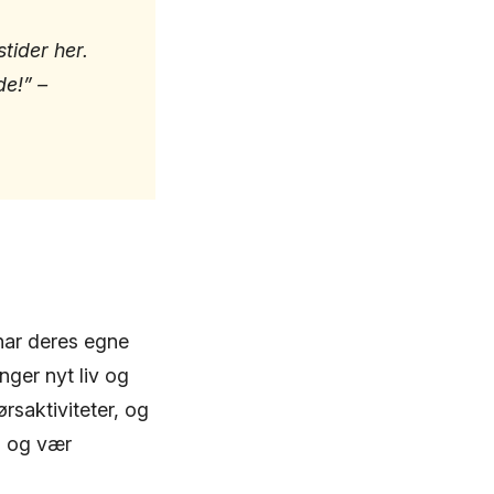
stider her.
e!” –
 har deres egne
ger nyt liv og
rsaktiviteter, og
, og vær