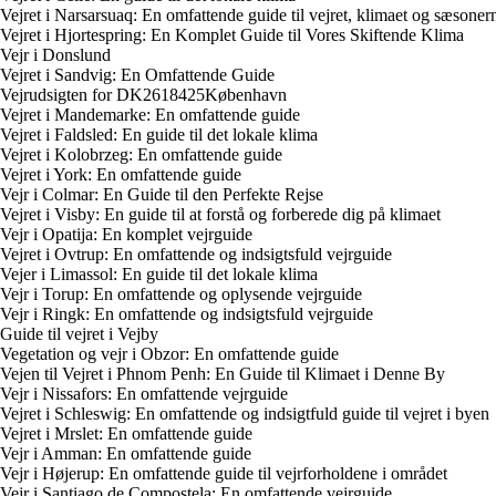
Vejret i Narsarsuaq: En omfattende guide til vejret, klimaet og sæsone
Vejret i Hjortespring: En Komplet Guide til Vores Skiftende Klima
Vejr i Donslund
Vejret i Sandvig: En Omfattende Guide
Vejrudsigten for DK2618425København
Vejret i Mandemarke: En omfattende guide
Vejret i Faldsled: En guide til det lokale klima
Vejret i Kolobrzeg: En omfattende guide
Vejret i York: En omfattende guide
Vejr i Colmar: En Guide til den Perfekte Rejse
Vejret i Visby: En guide til at forstå og forberede dig på klimaet
Vejr i Opatija: En komplet vejrguide
Vejret i Ovtrup: En omfattende og indsigtsfuld vejrguide
Vejer i Limassol: En guide til det lokale klima
Vejr i Torup: En omfattende og oplysende vejrguide
Vejr i Ringk: En omfattende og indsigtsfuld vejrguide
Guide til vejret i Vejby
Vegetation og vejr i Obzor: En omfattende guide
Vejen til Vejret i Phnom Penh: En Guide til Klimaet i Denne By
Vejr i Nissafors: En omfattende vejrguide
Vejret i Schleswig: En omfattende og indsigtfuld guide til vejret i byen
Vejret i Mrslet: En omfattende guide
Vejr i Amman: En omfattende guide
Vejr i Højerup: En omfattende guide til vejrforholdene i området
Vejr i Santiago de Compostela: En omfattende vejrguide