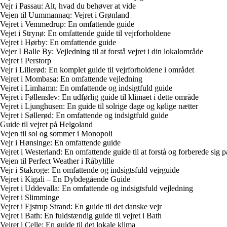
Vejr i Passau: Alt, hvad du behøver at vide
Vejen til Uummannaq: Vejret i Grønland
Vejret i Vemmedrup: En omfattende guide
Vejet i Strynø: En omfattende guide til vejrforholdene
Vejret i Hørby: En omfattende guide
Vejer I Balle By: Vejledning til at forstå vejret i din lokalområde
Vejret i Perstorp
Vejr i Lillerød: En komplet guide til vejrforholdene i området
Vejret i Mombasa: En omfattende vejledning
Vejret i Limhamn: En omfattende og indsigtfuld guide
Vejret i Føllenslev: En udførlig guide til klimaet i dette område
Vejret i Ljunghusen: En guide til solrige dage og kølige nætter
Vejret i Søllerød: En omfattende og indsigtfuld guide
Guide til vejret på Helgoland
Vejen til sol og sommer i Monopoli
Vejr i Hønsinge: En omfattende guide
Vejret i Westerland: En omfattende guide til at forstå og forberede sig p
Vejen til Perfect Weather i Råbylille
Vejr i Stakroge: En omfattende og indsigtsfuld vejrguide
Vejret i Kigali – En Dybdegående Guide
Vejret i Uddevalla: En omfattende og indsigtsfuld vejledning
Vejret i Slimminge
Vejret i Ejstrup Strand: En guide til det danske vejr
Vejret i Bath: En fuldstændig guide til vejret i Bath
Vejret i Celle: En guide til det lokale klima