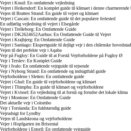
Vejret i Knud: En omfattende vejledning
Vejret i Heikendorf: En komplet guide til klimaet i denne charmerende
Vejen til Bratten Strand: En guide til vejret og klimaet
Vejret i Cascais: En omfattende guide til det populære feriested
En udførlig vejledning til vejret i Elsegårde
Vejret i Trelleborg: En Omfattende Guide
Vejret i DK2624652Aarhus: En Omfattende Guide til Vejret
Vejret i Krajbjerg: En Omfattende Guide
Vejret i Santiago: Ekspertguide til dejligt vejr i den chilenske hovedstad
Vejen til det perfekte vejr i Aqaba
Vejr på Fugloy: En Guide til at Forstå Vejrforholdene på Fugloy Ø
Vejr i Terslev: En Komplet Guide
Vejr i Ivalo: En omfattende vejrguide til rejsende
Vejr i Nyborg Strand: En omfattende og indsigtfuld guide
Vejrforholdene i Sletten: En omfattende guide
Vejret i Glud: En guide til vejrforholdene og klimaet
Vejret i Thimphu: En guide til klimaet og vejrforholdene
Vejret i Kvissel: En vejledning til at forstå og forudse det lokale klima
Vejr i Montone: En Omfattende Guide
Det aktuelle vejr i Colombo
Vejr i Torslanda: En fuldstændig guide
Vejrudsigt for Lyndby
Vejen til Landskrona og vejrforholdene
Vejer i Hopfgarten im Brixental
Vejrforholdene i Estoril: En omfattende vejrguide