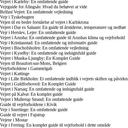
Vejret i Karleby: En omfattende guide
Vejrguide for Alingsås: Hvad du behøver at vide
Belfast Vejret: En omfattende vejledning
Vejr i Tyskebugten
Vejen til en bedre forståelse af vejret i Karlskrona
Vejret i Dar es Salaam: En guide til årstiderne, temperaturer og nedbør
Vejr i Herslev, Lejre: En omfattende guide
Vejret i Arusha: En omfattende guide til Arushas klima og vejrforhold
Vejr i Kristianstad: En omfattende og informativ guide
Vejret i Bischofshofen: En omfattende vejledning
Vejret i Kyndby: En omfattende og indsigtsfuld guide
Vejret i Munka-Ljungby: En Komplet Guide
Vejen til Beaufort-sur-Mons, Belgien
Vejrforholdene i Gammelgab
Vejret i Kattinge
Vejr i Lille Birkholm: Et omfattende indblik i vejrets skiften og påvirk
Vejret i Guldforhoved: En Komplet Guide
Vejret i Narsaq: En omfattende og indsigtsfuld guide
Vejret på Kalvø: En komplet guide
Vejret i Mullerup Strand: En omfattende guide
Guide til vejrforholdene i Kivik
Vejr i Snertinge: En omfattende guide
Guide til vejret i Fajstrup
Vejenr i Mostar
Vejr i Ferring: En komplet guide til vejrforhold i dette område