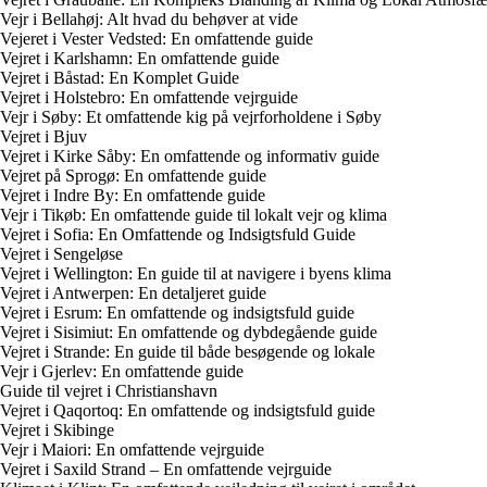
Vejr i Bellahøj: Alt hvad du behøver at vide
Vejeret i Vester Vedsted: En omfattende guide
Vejret i Karlshamn: En omfattende guide
Vejret i Båstad: En Komplet Guide
Vejret i Holstebro: En omfattende vejrguide
Vejr i Søby: Et omfattende kig på vejrforholdene i Søby
Vejret i Bjuv
Vejret i Kirke Såby: En omfattende og informativ guide
Vejret på Sprogø: En omfattende guide
Vejret i Indre By: En omfattende guide
Vejr i Tikøb: En omfattende guide til lokalt vejr og klima
Vejret i Sofia: En Omfattende og Indsigtsfuld Guide
Vejret i Sengeløse
Vejret i Wellington: En guide til at navigere i byens klima
Vejret i Antwerpen: En detaljeret guide
Vejret i Esrum: En omfattende og indsigtsfuld guide
Vejret i Sisimiut: En omfattende og dybdegående guide
Vejret i Strande: En guide til både besøgende og lokale
Vejr i Gjerlev: En omfattende guide
Guide til vejret i Christianshavn
Vejret i Qaqortoq: En omfattende og indsigtsfuld guide
Vejret i Skibinge
Vejr i Maiori: En omfattende vejrguide
Vejret i Saxild Strand – En omfattende vejrguide