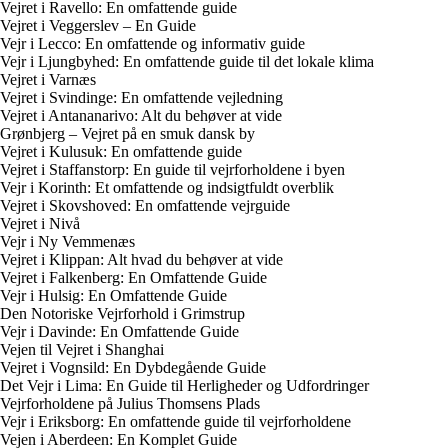
Vejret i Ravello: En omfattende guide
Vejret i Veggerslev – En Guide
Vejr i Lecco: En omfattende og informativ guide
Vejr i Ljungbyhed: En omfattende guide til det lokale klima
Vejret i Varnæs
Vejret i Svindinge: En omfattende vejledning
Vejret i Antananarivo: Alt du behøver at vide
Grønbjerg – Vejret på en smuk dansk by
Vejret i Kulusuk: En omfattende guide
Vejret i Staffanstorp: En guide til vejrforholdene i byen
Vejr i Korinth: Et omfattende og indsigtfuldt overblik
Vejret i Skovshoved: En omfattende vejrguide
Vejret i Nivå
Vejr i Ny Vemmenæs
Vejret i Klippan: Alt hvad du behøver at vide
Vejret i Falkenberg: En Omfattende Guide
Vejr i Hulsig: En Omfattende Guide
Den Notoriske Vejrforhold i Grimstrup
Vejr i Davinde: En Omfattende Guide
Vejen til Vejret i Shanghai
Vejret i Vognsild: En Dybdegående Guide
Det Vejr i Lima: En Guide til Herligheder og Udfordringer
Vejrforholdene på Julius Thomsens Plads
Vejr i Eriksborg: En omfattende guide til vejrforholdene
Vejen i Aberdeen: En Komplet Guide