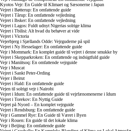
Kyotos Vejr: En Guide til Klimaet og Sæsonerne i Japan
Vejret i Bøtterup: En omfattende guide
Vejret i Tårup: En omfattende vejledning
Vejret i Ibsker: En omfattende vejledning
Vejret i Lagos: Fuldt udnyt Nigerias solrige klima
Vejret i Tbilisi: Alt hvad du behøver at vide
Vejret i Victoria
Vejerbjerg i Sjællands Odde: Vejrguderne på spil
Vejret i Ny Hesselager: En omfattende guide
Vejr i Mommark: En komplet guide til vejret i denne smukke by
Vejret i Skepparkroken: En omfattende og indsigtfuld guide
Vejr i Maniitsoq: En omfattende vejrguide
Vejr i Muscat
Vejret i Sankt Peter-Ording
Vejer i Beirut
Vejret i Hald: En omfattende guide
Vejen til solrigt vejr i Nairobi
Vejret i Idum: En omfattende guide til vejrfænomenerne i Idum
Vejret i Torekov: En Nyttig Guide
Vejret på Nyord – En komplet vejrguide
Vejret i Rendsburg: En omfattende guide
Vejr i Gammel Rye: En Guide til Været i Byen
Vejr i Rouen: En guide til det lokale klima
Vejr i Beijing: En omfattende guide
Vejret i Grauballe: En Kompleks Blanding af Klima og Lokal Atmosfæ