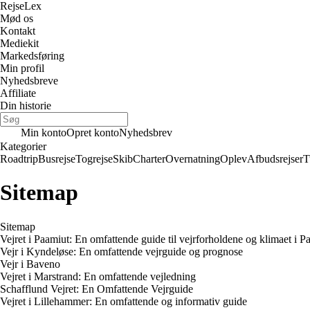
Rejse
Lex
Mød os
Kontakt
Mediekit
Markedsføring
Min profil
Nyhedsbreve
Affiliate
Din historie
Min konto
Opret konto
Nyhedsbrev
Kategorier
Roadtrip
Busrejse
Togrejse
Skib
Charter
Overnatning
Oplev
Afbudsrejser
T
Sitemap
Sitemap
Vejret i Paamiut: En omfattende guide til vejrforholdene og klimaet i P
Vejr i Kyndeløse: En omfattende vejrguide og prognose
Vejr i Baveno
Vejret i Marstrand: En omfattende vejledning
Schafflund Vejret: En Omfattende Vejrguide
Vejret i Lillehammer: En omfattende og informativ guide