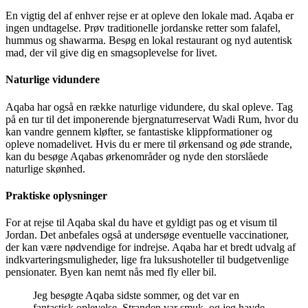
En vigtig del af enhver rejse er at opleve den lokale mad. Aqaba er
ingen undtagelse. Prøv traditionelle jordanske retter som falafel,
hummus og shawarma. Besøg en lokal restaurant og nyd autentisk
mad, der vil give dig en smagsoplevelse for livet.
Naturlige vidundere
Aqaba har også en række naturlige vidundere, du skal opleve. Tag
på en tur til det imponerende bjergnaturreservat Wadi Rum, hvor du
kan vandre gennem kløfter, se fantastiske klippformationer og
opleve nomadelivet. Hvis du er mere til ørkensand og øde strande,
kan du besøge Aqabas ørkenområder og nyde den storslåede
naturlige skønhed.
Praktiske oplysninger
For at rejse til Aqaba skal du have et gyldigt pas og et visum til
Jordan. Det anbefales også at undersøge eventuelle vaccinationer,
der kan være nødvendige for indrejse. Aqaba har et bredt udvalg af
indkvarteringsmuligheder, lige fra luksushoteller til budgetvenlige
pensionater. Byen kan nemt nås med fly eller bil.
Jeg besøgte Aqaba sidste sommer, og det var en
fantastisk oplevelse. Stranden var smuk, og jeg havde