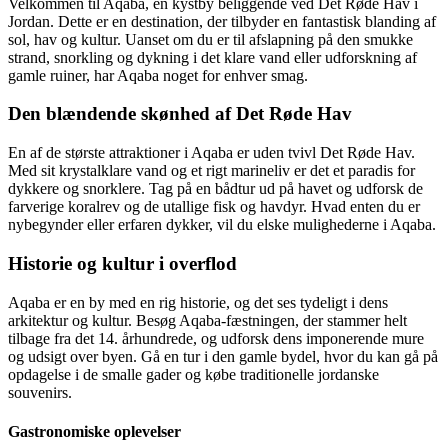
Velkommen til Aqaba, en kystby beliggende ved Det Røde Hav i
Jordan. Dette er en destination, der tilbyder en fantastisk blanding af
sol, hav og kultur. Uanset om du er til afslapning på den smukke
strand, snorkling og dykning i det klare vand eller udforskning af
gamle ruiner, har Aqaba noget for enhver smag.
Den blændende skønhed af Det Røde Hav
En af de største attraktioner i Aqaba er uden tvivl Det Røde Hav.
Med sit krystalklare vand og et rigt marineliv er det et paradis for
dykkere og snorklere. Tag på en bådtur ud på havet og udforsk de
farverige koralrev og de utallige fisk og havdyr. Hvad enten du er
nybegynder eller erfaren dykker, vil du elske mulighederne i Aqaba.
Historie og kultur i overflod
Aqaba er en by med en rig historie, og det ses tydeligt i dens
arkitektur og kultur. Besøg Aqaba-fæstningen, der stammer helt
tilbage fra det 14. århundrede, og udforsk dens imponerende mure
og udsigt over byen. Gå en tur i den gamle bydel, hvor du kan gå på
opdagelse i de smalle gader og købe traditionelle jordanske
souvenirs.
Gastronomiske oplevelser