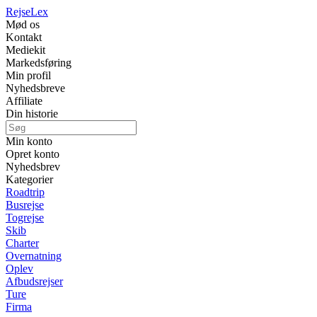
Rejse
Lex
Mød os
Kontakt
Mediekit
Markedsføring
Min profil
Nyhedsbreve
Affiliate
Din historie
Min konto
Opret konto
Nyhedsbrev
Kategorier
Roadtrip
Busrejse
Togrejse
Skib
Charter
Overnatning
Oplev
Afbudsrejser
Ture
Firma