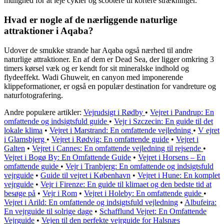
mulighed for at leje cykler og scootere til kortere strækninger.
Hvad er nogle af de nærliggende naturlige
attraktioner i Aqaba?
Udover de smukke strande har Aqaba også nærhed til andre
naturlige attraktioner. En af dem er Dead Sea, der ligger omkring 3
timers kørsel væk og er kendt for sit mineralske indhold og
flydeeffekt. Wadi Ghuweir, en canyon med imponerende
klippeformationer, er også en populær destination for vandreture og
naturfotografering.
Andre populære artikler:
Vejrudsigt i Rødby
•
Vejret i Pandrup: En
omfattende og indsigtsfuld guide
•
Vejr i Szczecin: En guide til det
lokale klima
•
Vejret i Marstrand: En omfattende vejledning
•
V ejret
i Glamsbjerg
•
Vejret i Rødvig: En omfattende guide
•
Vejret i
Galten
•
Vejret i Cannes: En omfattende vejledning til rejsende
•
Vejret i Bogø By: En Omfattende Guide
•
Vejret i Horsens – En
omfattende guide
•
Vejr i Tranbjerg: En omfattende og indsigtsfuld
vejrguide
•
Guide til vejret i København
•
Vejret i Hune: En komplet
vejrguide
•
Vejr i Firenze: En guide til klimaet og den bedste tid at
besøge på
•
Vejr i Rom
•
Vejret i Holeby: En omfattende guide
•
Vejret i Arild: En omfattende og indsigtsfuld vejledning
•
Albufeira:
En vejrguide til solrige dage
•
Schafflund Vejret: En Omfattende
Vejrguide
•
Vejen til den perfekte vejrguide for Halsnæs