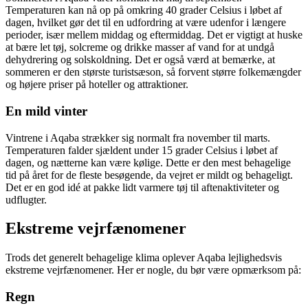
Temperaturen kan nå op på omkring 40 grader Celsius i løbet af
dagen, hvilket gør det til en udfordring at være udenfor i længere
perioder, især mellem middag og eftermiddag. Det er vigtigt at huske
at bære let tøj, solcreme og drikke masser af vand for at undgå
dehydrering og solskoldning. Det er også værd at bemærke, at
sommeren er den største turistsæson, så forvent større folkemængder
og højere priser på hoteller og attraktioner.
En mild vinter
Vintrene i Aqaba strækker sig normalt fra november til marts.
Temperaturen falder sjældent under 15 grader Celsius i løbet af
dagen, og nætterne kan være kølige. Dette er den mest behagelige
tid på året for de fleste besøgende, da vejret er mildt og behageligt.
Det er en god idé at pakke lidt varmere tøj til aftenaktiviteter og
udflugter.
Ekstreme vejrfænomener
Trods det generelt behagelige klima oplever Aqaba lejlighedsvis
ekstreme vejrfænomener. Her er nogle, du bør være opmærksom på:
Regn