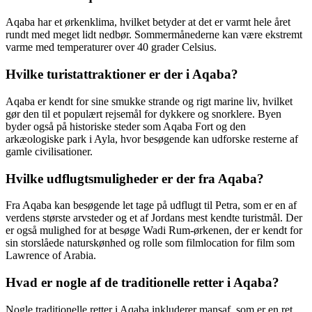
Aqaba har et ørkenklima, hvilket betyder at det er varmt hele året
rundt med meget lidt nedbør. Sommermånederne kan være ekstremt
varme med temperaturer over 40 grader Celsius.
Hvilke turistattraktioner er der i Aqaba?
Aqaba er kendt for sine smukke strande og rigt marine liv, hvilket
gør den til et populært rejsemål for dykkere og snorklere. Byen
byder også på historiske steder som Aqaba Fort og den
arkæologiske park i Ayla, hvor besøgende kan udforske resterne af
gamle civilisationer.
Hvilke udflugtsmuligheder er der fra Aqaba?
Fra Aqaba kan besøgende let tage på udflugt til Petra, som er en af ​​
verdens største arvsteder og et af Jordans mest kendte turistmål. Der
er også mulighed for at besøge Wadi Rum-ørkenen, der er kendt for
sin storslåede naturskønhed og rolle som filmlocation for film som
Lawrence of Arabia.
Hvad er nogle af de traditionelle retter i Aqaba?
Nogle traditionelle retter i Aqaba inkluderer mansaf, som er en ret