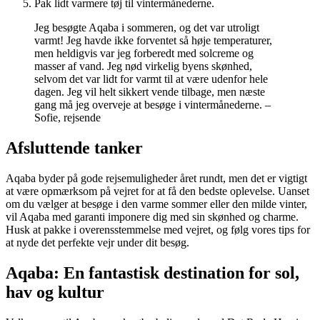
Pak lidt varmere tøj til vintermånederne.
Jeg besøgte Aqaba i sommeren, og det var utroligt
varmt! Jeg havde ikke forventet så høje temperaturer,
men heldigvis var jeg forberedt med solcreme og
masser af vand. Jeg nød virkelig byens skønhed,
selvom det var lidt for varmt til at være udenfor hele
dagen. Jeg vil helt sikkert vende tilbage, men næste
gang må jeg overveje at besøge i vintermånederne. –
Sofie, rejsende
Afsluttende tanker
Aqaba byder på gode rejsemuligheder året rundt, men det er vigtigt
at være opmærksom på vejret for at få den bedste oplevelse. Uanset
om du vælger at besøge i den varme sommer eller den milde vinter,
vil Aqaba med garanti imponere dig med sin skønhed og charme.
Husk at pakke i overensstemmelse med vejret, og følg vores tips for
at nyde det perfekte vejr under dit besøg.
Aqaba: En fantastisk destination for sol,
hav og kultur