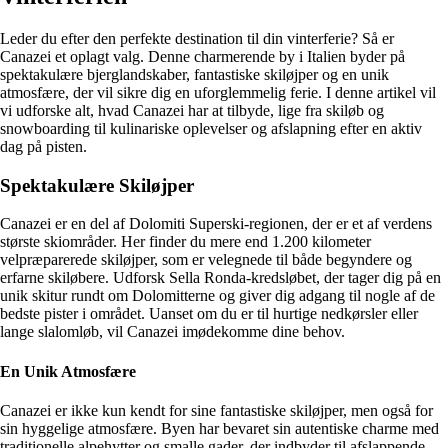
Leder du efter den perfekte destination til din vinterferie? Så er
Canazei et oplagt valg. Denne charmerende by i Italien byder på
spektakulære bjerglandskaber, fantastiske skiløjper og en unik
atmosfære, der vil sikre dig en uforglemmelig ferie. I denne artikel vil
vi udforske alt, hvad Canazei har at tilbyde, lige fra skiløb og
snowboarding til kulinariske oplevelser og afslapning efter en aktiv
dag på pisten.
Spektakulære Skiløjper
Canazei er en del af Dolomiti Superski-regionen, der er et af verdens
største skiområder. Her finder du mere end 1.200 kilometer
velpræparerede skiløjper, som er velegnede til både begyndere og
erfarne skiløbere. Udforsk Sella Ronda-kredsløbet, der tager dig på en
unik skitur rundt om Dolomitterne og giver dig adgang til nogle af de
bedste pister i området. Uanset om du er til hurtige nedkørsler eller
lange slalomløb, vil Canazei imødekomme dine behov.
En Unik Atmosfære
Canazei er ikke kun kendt for sine fantastiske skiløjper, men også for
sin hyggelige atmosfære. Byen har bevaret sin autentiske charme med
traditionelle alpehytter og smalle gader, der indbyder til afslappende