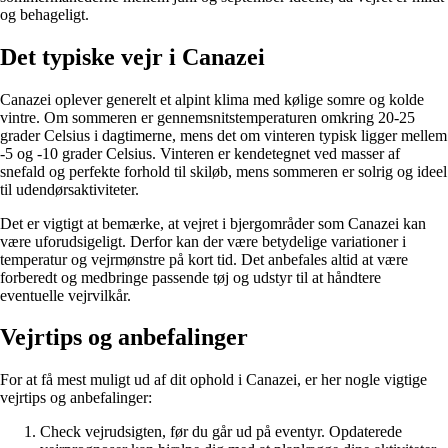
og behageligt.
Det typiske vejr i Canazei
Canazei oplever generelt et alpint klima med kølige somre og kolde
vintre. Om sommeren er gennemsnitstemperaturen omkring 20-25
grader Celsius i dagtimerne, mens det om vinteren typisk ligger mellem
-5 og -10 grader Celsius. Vinteren er kendetegnet ved masser af
snefald og perfekte forhold til skiløb, mens sommeren er solrig og ideel
til udendørsaktiviteter.
Det er vigtigt at bemærke, at vejret i bjergområder som Canazei kan
være uforudsigeligt. Derfor kan der være betydelige variationer i
temperatur og vejrmønstre på kort tid. Det anbefales altid at være
forberedt og medbringe passende tøj og udstyr til at håndtere
eventuelle vejrvilkår.
Vejrtips og anbefalinger
For at få mest muligt ud af dit ophold i Canazei, er her nogle vigtige
vejrtips og anbefalinger:
Check vejrudsigten, før du går ud på eventyr. Opdaterede