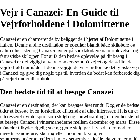
Vejr i Canazei: En Guide til
Vejrforholdene i Dolomitterne
Canazei er en charmerende by beliggende i hjertet af Dolomitterne i
Italien. Denne alpine destination er populær blandt både skiløbere og
naturentusiaster, og Canazei byder på spektakulære naturoplevelser og
fantastiske skiløjper. For at få den bedste oplevelse på dit besøg i
Canazei er det vigtigt at være opmærksom på vejret og de skiftende
vejrforhold i området. I denne vejrguide vil vi udforske det typiske vejr
i Canazei og give dig nogle tips til, hvordan du bedst kan forberede dig
på vejret under dit ophold.
Den bedste tid til at besøge Canazei
Canazei er en destination, der kan besøges året rundt. Dog er de bedste
tider at besøge byen forskellige afhængig af dine interesser. Hvis du er
interesseret i vintersport som skiløb og snowboarding, er den bedste tid
at besøge Canazei i vintermånederne mellem december og marts. Disse
måneder tilbyder rigelig sne og gode skiløjper. Hvis du derimod er
mere til vandreture, klatring eller mountainbiking, er
sommermånederne mellem juni og september ideelle, da vejret er mildt