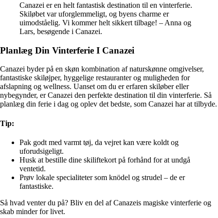
Canazei er en helt fantastisk destination til en vinterferie.
Skiløbet var uforglemmeligt, og byens charme er
uimodståelig. Vi kommer helt sikkert tilbage! – Anna og
Lars, besøgende i Canazei.
Planlæg Din Vinterferie I Canazei
Canazei byder på en skøn kombination af naturskønne omgivelser,
fantastiske skiløjper, hyggelige restauranter og muligheden for
afslapning og wellness. Uanset om du er erfaren skiløber eller
nybegynder, er Canazei den perfekte destination til din vinterferie. Så
planlæg din ferie i dag og oplev det bedste, som Canazei har at tilbyde.
Tip:
Pak godt med varmt tøj, da vejret kan være koldt og
uforudsigeligt.
Husk at bestille dine skiliftekort på forhånd for at undgå
ventetid.
Prøv lokale specialiteter som knödel og strudel – de er
fantastiske.
Så hvad venter du på? Bliv en del af Canazeis magiske vinterferie og
skab minder for livet.