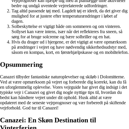
vejrprognoser kan hjælpe dig med at planlægge dine aktiviteter
bedre og undgå uventede vejrrelaterede udfordringer.
Tag altid passende tøj med. Lagdelt tøj er ideelt, da det giver dig
mulighed for at justere efter temperaturændringer i løbet af
dagen.
Solbeskyttelse er vigtigt både om sommeren og om vinteren.
Sollyset kan være intens, især når det reflekteres fra sneen, så
sørg for at bruge solcreme og bære solbriller og en hat.
Hvis du drager ud i bjergene, er det vigtigt at være opmærksom
på ændringer i vejret og have nødvendig sikkerhedsudstyr med,
såsom en kompas, kort, en førstehjælpskasse og en mobiltelefon.
Opsummering
Canazei tilbyder fantastiske naturoplevelser og skiløb i Dolomitterne.
Ved at være opmærksom på vejret og forberede dig korrekt, kan du få
en uforglemmelig oplevelse. Vores vejrguide har givet dig indsigt i det
typiske vejr i Canazei og givet dig nogle nyttige tips til, hvordan du
bedst kan håndtere vejret under dit ophold. Husk altid at være
opdateret med de seneste vejrprognoser og vær forberedt på skiftende
vejrforhold. God tur til Canazei!
Canazei: En Skøn Destination til
Vinterferien