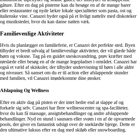
gåture. Efter en dag på pisterne kan du besøge en af de mange barer
eller restauranter og nyde lækre lokale specialiteter som pasta, ost og
italienske vine. Canazei byder også på et livligt natteliv med diskoteker
og musiksteder, hvor du kan danse natten væk.
Familievenlige Aktiviteter
Hvis du planlægger en familieferie, er Canazei det perfekte sted. Byen
tilbyder et bredt udvalg af familievenlige aktiviteter, der vil glæde både
børn og voksne. Tag på en guidet sneskovandring, prøv kræfter med
rørslæde eller besøg en af de mange legepladser i området. Canazei har
også et væld af skiskoler, der tilbyder undervisning til børn i alle aldre
og niveauer. Så uanset om du er til action eller afslappende stunder
med familien, vil Canazei imødekomme dine ønsker.
Afslapning Og Wellness
Efter en aktiv dag på pisten er der intet bedre end at slappe af og
forkæle sig selv. Canazei har flere wellnesscentre og spa-faciliteter,
hvor du kan få massage, ansigtsbehandlinger og andre afslappende
behandlinger. Nyd en stund i saunaen eller svøm i en af de opvarmede
pools, der giver en fantastisk udsigt over de sneklædte bjerge. Dette er
den ultimative luksus efter en dag med skiløb eller snowboarding.