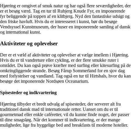
Hjørring er omgivet af smuk natur og har også flere seværdigheder, der
er et besøg værd. Tag en tur til Rubjerg Knude Fyr, en imponerende
fyr beliggende på toppen af en klitbjerg. Nyd den fantastiske udsigt og
den friske havluft. Hvis du er interesseret i kunst, bør du besøge
Vendsyssel Kunstmuseum, der huser en imponerende samling af dansk
og international kunst.
Aktiviteter og oplevelser
Der er et væld af aktiviteter og oplevelser at vælge imellem i Hjørring.
Hvis du er til vandreture eller cykling, er der flere smukke ruter i
området. Du kan også prøve kræfter med surfing eller kitesurfing på de
omkringliggende strande. Besøg Fårup Sommerland for en sjov dag
med forlystelser og vandland. Tag også en tur til Hirtshals, hvor du kan
besøge det imponerende Nordsøen Oceanarium.
Spisesteder og indkvartering
Hjørring tilbyder et bredt udvalg af spisesteder, der serverer alt fra
traditionel dansk mad til internationale retter. Uanset om du er til
gourmetmad eller enkle caféretter, vil du kunne finde noget, der passer
til dine smagsløg. Når det kommer til indkvartering, er der mange
muligheder, lige fra hyggelige bed and breakfasts til moderne hoteller.