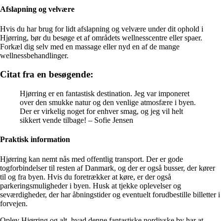
Afslapning og velvære
Hvis du har brug for lidt afslapning og velvære under dit ophold i
Hjørring, bør du besøge et af områdets wellnesscentre eller spaer.
Forkæl dig selv med en massage eller nyd en af de mange
wellnessbehandlinger.
Citat fra en besøgende:
Hjørring er en fantastisk destination. Jeg var imponeret
over den smukke natur og den venlige atmosfære i byen.
Der er virkelig noget for enhver smag, og jeg vil helt
sikkert vende tilbage! – Sofie Jensen
Praktisk information
Hjørring kan nemt nås med offentlig transport. Der er gode
togforbindelser til resten af Danmark, og der er også busser, der kører
til og fra byen. Hvis du foretrækker at køre, er der også
parkeringsmuligheder i byen. Husk at tjekke oplevelser og
seværdigheder, der har åbningstider og eventuelt forudbestille billetter i
forvejen.
Oplev Hjørring og alt, hvad denne fantastiske nordjyske by har at