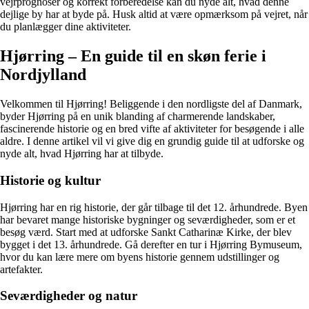
vejrprognoser og korrekt forberedelse kan du nyde alt, hvad denne
dejlige by har at byde på. Husk altid at være opmærksom på vejret, når
du planlægger dine aktiviteter.
Hjørring – En guide til en skøn ferie i
Nordjylland
Velkommen til Hjørring! Beliggende i den nordligste del af Danmark,
byder Hjørring på en unik blanding af charmerende landskaber,
fascinerende historie og en bred vifte af aktiviteter for besøgende i alle
aldre. I denne artikel vil vi give dig en grundig guide til at udforske og
nyde alt, hvad Hjørring har at tilbyde.
Historie og kultur
Hjørring har en rig historie, der går tilbage til det 12. århundrede. Byen
har bevaret mange historiske bygninger og seværdigheder, som er et
besøg værd. Start med at udforske Sankt Catharinæ Kirke, der blev
bygget i det 13. århundrede. Gå derefter en tur i Hjørring Bymuseum,
hvor du kan lære mere om byens historie gennem udstillinger og
artefakter.
Seværdigheder og natur