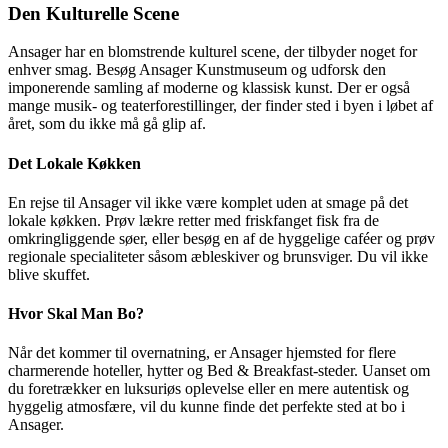
Den Kulturelle Scene
Ansager har en blomstrende kulturel scene, der tilbyder noget for
enhver smag. Besøg Ansager Kunstmuseum og udforsk den
imponerende samling af moderne og klassisk kunst. Der er også
mange musik- og teaterforestillinger, der finder sted i byen i løbet af
året, som du ikke må gå glip af.
Det Lokale Køkken
En rejse til Ansager vil ikke være komplet uden at smage på det
lokale køkken. Prøv lækre retter med friskfanget fisk fra de
omkringliggende søer, eller besøg en af de hyggelige caféer og prøv
regionale specialiteter såsom æbleskiver og brunsviger. Du vil ikke
blive skuffet.
Hvor Skal Man Bo?
Når det kommer til overnatning, er Ansager hjemsted for flere
charmerende hoteller, hytter og Bed & Breakfast-steder. Uanset om
du foretrækker en luksuriøs oplevelse eller en mere autentisk og
hyggelig atmosfære, vil du kunne finde det perfekte sted at bo i
Ansager.