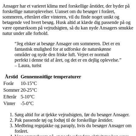
Ansager har et varieret klima med forskellige årstider, der byder på
forskellige naturoplevelser. Uanset om du besøger i foråret,
sommeren, efteråret eller vinteren, vil du finde noget unikt og
betagende ved hvert besøg. Husk altid at klæde dig passende på og
være opmærksom på vejrudsigten, så du kan nyde Ansagers smukke
natur under alle forhold.
“Jeg elsker at besøge Ansager om sommeren. Det er en
fantastisk mulighed for at udforske de naturskønne
områder og nyde den friske luft. Vejret er normalt
perfekt i denne tid af året, og det er en dejlig oplevelse.”
– Laura, turist
Årstid
Gennemsnitlige temperaturer
Forår
10-15°C
Sommer
20-25°C
Efterår
5-10°C
Vinter
-5-0°C
Sørg altid for at tjekke vejrudsigten, før du besøger Ansager.
Pak passende tøj og fodtøj til de forskellige årstider.
Medbring regnjakke og paraply, hvis du besøger Ansager om
foråret.