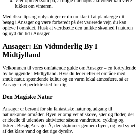
Vær opmærksom på, at nogle udendørs aktiviteter kan være
lukket om vinteren.
Med disse tips og oplysninger er du nu klar til at planlægge dit
besøg i Ansager og være forberedt på det varierede vejr, du kan
opleve i området. Husk at værdsætte den unikke skønhed i naturen
og nyd din tid i Ansager.
Ansager: En Vidunderlig By I
Midtjylland
Velkommen til vores omfattende guide om Ansager – en fortryllende
by beliggende i Midtjylland. Hvis du leder efter et område med
smuk natur, spændende kultur og en varm lokal atmosfære, så er
Ansager det perfekte sted for dig.
Den Magiske Natur
Ansager er berømt for sin fantastiske natur og adgang til
naturskønne områder. Byen er omgivet af skove, søer og floder, der
er ideelle til udendørs aktiviteter såsom vandreture, cykling og
fiskeri. Besøg Ansager Å, der strømmer gennem byen, og nyd synet
af det klare vand og det rige dyreliv.