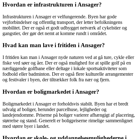
Hvordan er infrastrukturen i Ansager?
Infrastrukturen i Ansager er velfungerende. Byen har gode
vejforbindelser og offentlig transport, der letter befolkningens
mobilitet. Der er også et godt udbygget netværk af cykelstier og
gangstier, der gør det nemt at komme rundt i området.
Hvad kan man lave i fritiden i Ansager?
I fritiden kan man i Ansager nyde naturen ved at gå ture, cykle eller
fiske ved søer og åer. Der er også mulighed for at spille golf på en
nærliggende golfbane eller deltage i lokale sportsaktiviteter som
fodbold eller badminton. Der er også flere kulturelle arrangementer
og festivaler i byen, der tiltrækker folk fra nær og fjern.
Hvordan er boligmarkedet i Ansager?
Boligmarkedet i Ansager er forholdsvis stabilt. Byen har et bredt
udvalg af boliger, herunder parcelhuse, lejligheder og
landejendomme. Priserne på boliger varierer afhængigt af placering,
størrelse og stand. Generelt er boligpriserne rimelige sammenlignet
med større byer i landet.
Hvordan er skole- og uddannelsesmulighederne i