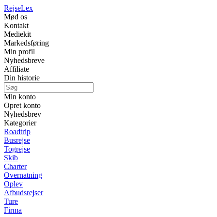
Rejse
Lex
Mød os
Kontakt
Mediekit
Markedsføring
Min profil
Nyhedsbreve
Affiliate
Din historie
Min konto
Opret konto
Nyhedsbrev
Kategorier
Roadtrip
Busrejse
Togrejse
Skib
Charter
Overnatning
Oplev
Afbudsrejser
Ture
Firma