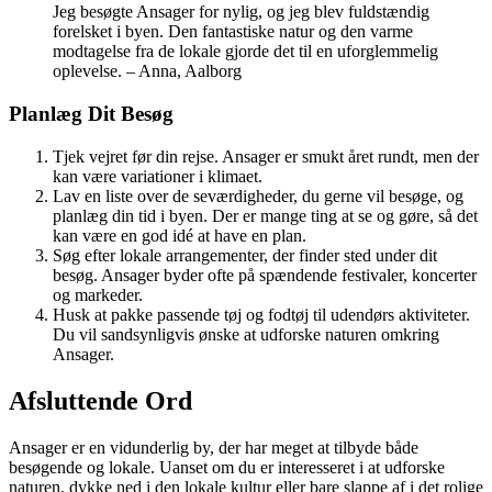
Jeg besøgte Ansager for nylig, og jeg blev fuldstændig
forelsket i byen. Den fantastiske natur og den varme
modtagelse fra de lokale gjorde det til en uforglemmelig
oplevelse. – Anna, Aalborg
Planlæg Dit Besøg
Tjek vejret før din rejse. Ansager er smukt året rundt, men der
kan være variationer i klimaet.
Lav en liste over de seværdigheder, du gerne vil besøge, og
planlæg din tid i byen. Der er mange ting at se og gøre, så det
kan være en god idé at have en plan.
Søg efter lokale arrangementer, der finder sted under dit
besøg. Ansager byder ofte på spændende festivaler, koncerter
og markeder.
Husk at pakke passende tøj og fodtøj til udendørs aktiviteter.
Du vil sandsynligvis ønske at udforske naturen omkring
Ansager.
Afsluttende Ord
Ansager er en vidunderlig by, der har meget at tilbyde både
besøgende og lokale. Uanset om du er interesseret i at udforske
naturen, dykke ned i den lokale kultur eller bare slappe af i det rolige