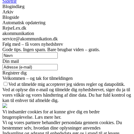
Sidetræ
Blogindlæg
Arkiv
Blogside
Automatisk opdatering
RejseLex.dk
akommunikation
service@akommunikation.dk
Følg med – få vores nyhedsbrev
Gode tips. Ingen spam. Bare brugbar viden – gratis.
Din mail
Registrer dig
Velkommen – og tak for tilmeldingen
Ved at tilmelde mig accepterer jeg sidens regler og datapolitik.
Ved at oplyse din e-mail og tilmelde dig nyhedsbrevet, siger du ja til
vores vilkår og vores håndtering af dine data. Du har fuld kontrol og
kan til enhver tid afmelde dig.
Vi indsamler cookies for at kunne give dig en bedre
brugeroplevelse. Læs mere her.
Vi og vores partnere behandler persondata gennem cookies. Du
bestemmer selv, hvordan dine oplysninger anvendes
Indsamling og adgang til enhedsdata gør os i stand til at levere