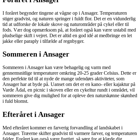
I foråret begynder tingene at vågne op i Ansager. Temperaturen
stiger gradvist, og naturen springer i fuldt flor. Det er en vidunderlig
tid at udforske de lokale skove og naturområder på cykel eller til
fods. Vær dog opmærksom på, at foråret også kan være ustabil med
pludselige skift i vejret. Det er altid en god idé at medbringe en let
jakke eller paraply i tilfælde af regnbyger.
Sommeren i Ansager
Sommeren i Ansager kan være behagelig og varm med
gennemsnitlige temperaturer omkring 20-25 grader Celsius. Dette er
den perfekte tid til at nyde de mange udendørs aktiviteter, som
Ansager har at byde på. Uanset om det er en kano- eller kajaktur på
Varde Ådal, en picnic i skoven eller en cykeltur rundt i området, vil
sommeren give dig mulighed for at opleve den naturskønne skønhed
i fuld blomst.
Efteråret i Ansager
Med efteråret kommer en farverig forvandling af landskabet i
Ansager. Træerne skifter gradvist til varmere farver, og temperaturen
falder. Foråret kan også være fugtigt, så sørg for at klæde dig