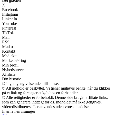
Del glæden
X
Facebook
Instagram
LinkedIn
YouTube
Pinterest
TikTok
Mail
RSS
Mød os
Kontakt
Mediekit
Markedsføring
Min profil
Nyhedsbreve
Affiliate
Din historie
© Ingen gengivelse uden tilladelse.
© Alt indhold er beskyttet. Vi tjener muligvis penge, når du klikker
på et link og foretager et køb hos en forhandler.
© Alle rettigheder er forbeholdt. Denne side bruger affiliate-links,
som kan generere indtægt for os. Indholdet må ikke gengives,
videredistribueres eller anvendes uden vores tilladelse.
Interne henvisninger