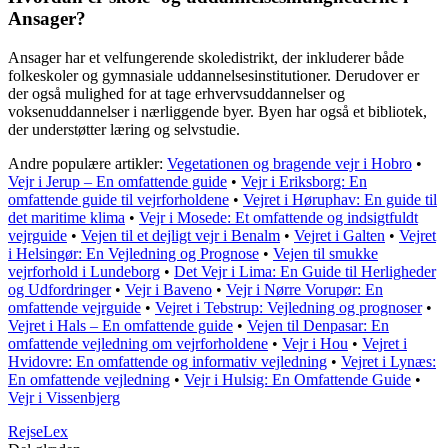
Ansager?
Ansager har et velfungerende skoledistrikt, der inkluderer både
folkeskoler og gymnasiale uddannelsesinstitutioner. Derudover er
der også mulighed for at tage erhvervsuddannelser og
voksenuddannelser i nærliggende byer. Byen har også et bibliotek,
der understøtter læring og selvstudie.
Andre populære artikler:
Vegetationen og bragende vejr i Hobro
•
Vejr i Jerup – En omfattende guide
•
Vejr i Eriksborg: En
omfattende guide til vejrforholdene
•
Vejret i Høruphav: En guide til
det maritime klima
•
Vejr i Mosede: Et omfattende og indsigtfuldt
vejrguide
•
Vejen til et dejligt vejr i Benalm
•
Vejret i Galten
•
Vejret
i Helsingør: En Vejledning og Prognose
•
Vejen til smukke
vejrforhold i Lundeborg
•
Det Vejr i Lima: En Guide til Herligheder
og Udfordringer
•
Vejr i Baveno
•
Vejr i Nørre Vorupør: En
omfattende vejrguide
•
Vejret i Tebstrup: Vejledning og prognoser
•
Vejret i Hals – En omfattende guide
•
Vejen til Denpasar: En
omfattende vejledning om vejrforholdene
•
Vejr i Hou
•
Vejret i
Hvidovre: En omfattende og informativ vejledning
•
Vejret i Lynæs:
En omfattende vejledning
•
Vejr i Hulsig: En Omfattende Guide
•
Vejr i Vissenbjerg
Rejse
Lex