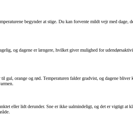
 temperaturene begynder at stige. Du kan forvente mildt vejr med dage, 
.
lig, og dagene er længere, hvilket giver mulighed for udendørsaktivitet
ter til gul, orange og rød. Temperaturen falder gradvist, og dagene blive
 varmen.
et eller lidt derunder. Sne er ikke ualmindeligt, og det er vigtigt at 
mråde.