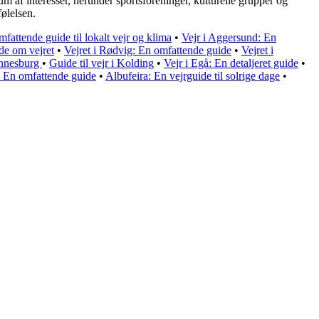
um af interesser, herunder sportsforeninger, kulturelle grupper og
ølelsen.
mfattende guide til lokalt vejr og klima
•
Vejr i Aggersund: En
ide om vejret
•
Vejret i Rødvig: En omfattende guide
•
Vejret i
annesburg
•
Guide til vejr i Kolding
•
Vejr i Egå: En detaljeret guide
•
: En omfattende guide
•
Albufeira: En vejrguide til solrige dage
•