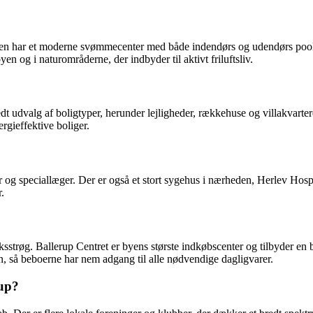
e. Byen har et moderne svømmecenter med både indendørs og udendørs pools
en og i naturområderne, der indbyder til aktivt friluftsliv.
dt udvalg af boligtyper, herunder lejligheder, rækkehuse og villakvartere
rgieffektive boliger.
og speciallæger. Der er også et stort sygehus i nærheden, Herlev Hospi
.
trøg. Ballerup Centret er byens største indkøbscenter og tilbyder en bre
n, så beboerne har nem adgang til alle nødvendige dagligvarer.
rup?