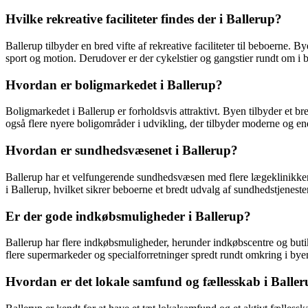
Hvilke rekreative faciliteter findes der i Ballerup?
Ballerup tilbyder en bred vifte af rekreative faciliteter til beboern
sport og motion. Derudover er der cykelstier og gangstier rundt om i by
Hvordan er boligmarkedet i Ballerup?
Boligmarkedet i Ballerup er forholdsvis attraktivt. Byen tilbyder et bre
også flere nyere boligområder i udvikling, der tilbyder moderne og ene
Hvordan er sundhedsvæsenet i Ballerup?
Ballerup har et velfungerende sundhedsvæsen med flere lægeklinikker 
i Ballerup, hvilket sikrer beboerne et bredt udvalg af sundhedstjenester
Er der gode indkøbsmuligheder i Ballerup?
Ballerup har flere indkøbsmuligheder, herunder indkøbscentre og butikss
flere supermarkeder og specialforretninger spredt rundt omkring i bye
Hvordan er det lokale samfund og fællesskab i Balle