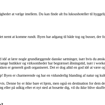
gheder at vælge imellem. Du kan finde alt fra luksushoteller til hyggeli
ør det nemt at komme rundt. Byen har adgang til både tog og busser, de
idé at lære nogle grundlæggende danske sætninger, især hvis du ønsker
nge butikker og virksomheder har begrænset åbningstid, især i week
fikken er generelt godt organiseret. Det er dog altid en god idé at vær
! Byen er charmerende og har en vidunderlig blanding af natur og kultur
evis. Denne by er ikke bare et hjem, men også en destination for dem de
 eller på udkig efter et nyt sted at bosætte dig, vil du ikke blive skuff
e?