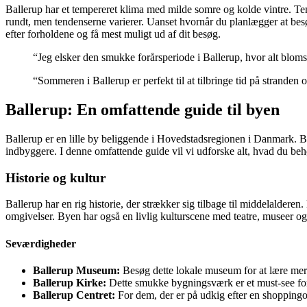
Ballerup har et tempereret klima med milde somre og kolde vintre. T
rundt, men tendenserne varierer. Uanset hvornår du planlægger at besøg
efter forholdene og få mest muligt ud af dit besøg.
“Jeg elsker den smukke forårsperiode i Ballerup, hvor alt blomst
“Sommeren i Ballerup er perfekt til at tilbringe tid på stranden o
Ballerup: En omfattende guide til byen
Ballerup er en lille by beliggende i Hovedstadsregionen i Danmark. Bye
indbyggere. I denne omfattende guide vil vi udforske alt, hvad du behø
Historie og kultur
Ballerup har en rig historie, der strækker sig tilbage til middelalder
omgivelser. Byen har også en livlig kulturscene med teatre, museer og k
Seværdigheder
Ballerup Museum:
Besøg dette lokale museum for at lære mere
Ballerup Kirke:
Dette smukke bygningsværk er et must-see for a
Ballerup Centret:
For dem, der er på udkig efter en shoppingop