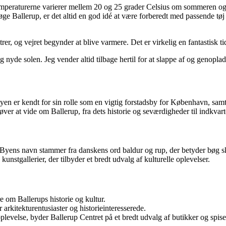
emperaturerne varierer mellem 20 og 25 grader Celsius om sommeren og
e Ballerup, er det altid en god idé at være forberedt med passende tøj 
rer, og vejret begynder at blive varmere. Det er virkelig en fantastisk t
g nyde solen. Jeg vender altid tilbage hertil for at slappe af og genoplade
n er kendt for sin rolle som en vigtig forstadsby for København, samtid
ver at vide om Ballerup, fra dets historie og seværdigheder til indkvar
en. Byens navn stammer fra danskens ord baldur og rup, der betyder bøg s
unstgallerier, der tilbyder et bredt udvalg af kulturelle oplevelser.
 om Ballerups historie og kultur.
rkitekturentusiaster og historieinteresserede.
levelse, byder Ballerup Centret på et bredt udvalg af butikker og spise