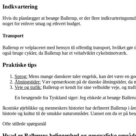
Indkvartering
Hvis du planlægger at besøge Ballerup, er der flere indkvarteringsmuli
noget for enhver smag og ethvert budget.
Transport
Ballerup er velplaceret med hensyn til offentlig transport, hvilket g
også bruge cykler, da Ballerup har et veludviklet cykelstinetværk.
Praktiske tips
Sprog:
Mens mange danskere taler engelsk, kan det være en god 
Åbningstider:
Vær opmærksom på de danske åbningstider, da ma
Veje og trafik:
Ballerup er kendt for sine velholdte veje, og tra
En besøgende fra Tyskland siger: Jeg elskede at besøge Ballerup
Ikoniske øjeblikke og menneskers historier har defineret Ballerup i år
historie og kultur til de smukke naturområder. Uanset om du er på besøg
Ofte stillede spørgsmål
Hvad er Ballerups beliggenhed og geografiske områd