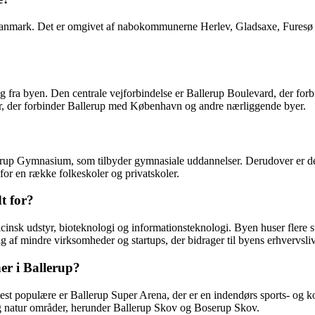
nmark. Det er omgivet af nabokommunerne Herlev, Gladsaxe, Furesø og
il og fra byen. Den centrale vejforbindelse er Ballerup Boulevard, der
ser, der forbinder Ballerup med København og andre nærliggende byer.
llerup Gymnasium, som tilbyder gymnasiale uddannelser. Derudover er d
or en række folkeskoler og privatskoler.
t for?
cinsk udstyr, bioteknologi og informationsteknologi. Byen huser flere 
f mindre virksomheder og startups, der bidrager til byens erhvervsliv
er i Ballerup?
e mest populære er Ballerup Super Arena, der er en indendørs sports- o
 og natur områder, herunder Ballerup Skov og Boserup Skov.