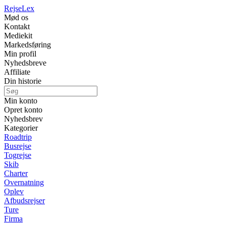
Rejse
Lex
Mød os
Kontakt
Mediekit
Markedsføring
Min profil
Nyhedsbreve
Affiliate
Din historie
Min konto
Opret konto
Nyhedsbrev
Kategorier
Roadtrip
Busrejse
Togrejse
Skib
Charter
Overnatning
Oplev
Afbudsrejser
Ture
Firma