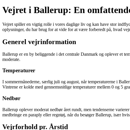
Vejret i Ballerup: En omfattend
Vejret spiller en vigtig rolle i vores daglige liv og kan have stor indf
oplysninger, du har brug for at vide for at være forberedt på, hvad vejr
Generel vejrinformation
Ballerup er en by beliggende i det centrale Danmark og oplever et te
moderate.
Temperaturer
I sommermånederne, særlig juli og august, når temperaturerne i Balle
Vintrene er kolde med gennemsnitlige temperaturer mellem 0 og 5 grad
Nedbør
Ballerup oplever moderat nedbør året rundt, men tendenserne varierer
medbringe en paraply eller regntøj, når du besøger Ballerup, især hvis
Vejrforhold pr. Årstid