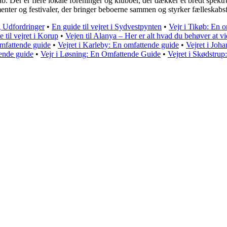
ab. Der er flere lokale foreninger og klubber, der dækker et bredt spektr
menter og festivaler, der bringer beboerne sammen og styrker fælleskabsf
g Udfordringer
•
En guide til vejret i Sydvestpynten
•
Vejr i Tikøb: En o
e til vejret i Korup
•
Vejen til Alanya – Her er alt hvad du behøver at v
omfattende guide
•
Vejret i Karleby: En omfattende guide
•
Vejret i Joh
tende guide
•
Vejr i Løsning: En Omfattende Guide
•
Vejret i Skødstrup