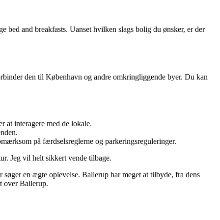
ge bed and breakfasts. Uanset hvilken slags bolig du ønsker, er der
r forbinder den til København og andre omkringliggende byer. Du kan
 at interagere med de lokale.
enden.
e opmærksom på færdselsreglerne og parkeringsreguleringer.
. Jeg vil helt sikkert vende tilbage.
r søger en ægte oplevelse. Ballerup har meget at tilbyde, fra dens
et over Ballerup.