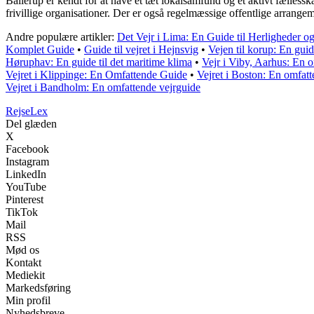
Ballerup er kendt for at have et tæt lokalsamfund og et aktivt fællessk
frivillige organisationer. Der er også regelmæssige offentlige arrange
Andre populære artikler:
Det Vejr i Lima: En Guide til Herligheder o
Komplet Guide
•
Guide til vejret i Hejnsvig
•
Vejen til korup: En guid
Høruphav: En guide til det maritime klima
•
Vejr i Viby, Aarhus: En 
Vejret i Klippinge: En Omfattende Guide
•
Vejret i Boston: En omfat
Vejret i Bandholm: En omfattende vejrguide
Rejse
Lex
Del glæden
X
Facebook
Instagram
LinkedIn
YouTube
Pinterest
TikTok
Mail
RSS
Mød os
Kontakt
Mediekit
Markedsføring
Min profil
Nyhedsbreve