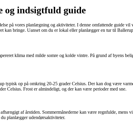
e og indsigtfuld guide
lydelse på vores planlægning og aktiviteter. I denne omfattende guide vil
et kan bringe. Uanset om du er lokal eller planlægger en tur til Ballerup
mpereret klima med milde somre og kolde vintre. På grund af byens beli
rup typisk op på omkring 20-25 grader Celsius. Der kan dog være varmeb
er Celsius. Frost er almindeligt, og der kan være perioder med sne.
 afhængigt af årstiden. Sommermånederne kan være regnfulde, mens vintre
 du planlægger udendørsaktiviteter.