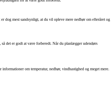
vejrudsigten for at være godt forberedt.
t er dog mest sandsynligt, at du vil opleve mere nedbør om efteråret og
n, så det er godt at være forberedt. Når du planlægger udendørs
gtige informationer om temperatur, nedbør, vindhastighed og meget mere.