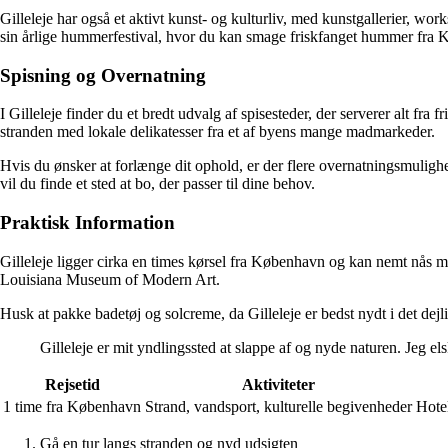
Gilleleje har også et aktivt kunst- og kulturliv, med kunstgallerier, wor
sin årlige hummerfestival, hvor du kan smage friskfanget hummer fra K
Spisning og Overnatning
I Gilleleje finder du et bredt udvalg af spisesteder, der serverer alt fra 
stranden med lokale delikatesser fra et af byens mange madmarkeder.
Hvis du ønsker at forlænge dit ophold, er der flere overnatningsmulighe
vil du finde et sted at bo, der passer til dine behov.
Praktisk Information
Gilleleje ligger cirka en times kørsel fra København og kan nemt nås m
Louisiana Museum of Modern Art.
Husk at pakke badetøj og solcreme, da Gilleleje er bedst nydt i det d
Gilleleje er mit yndlingssted at slappe af og nyde naturen. Jeg e
Rejsetid
Aktiviteter
1 time fra København
Strand, vandsport, kulturelle begivenheder
Hotel
Gå en tur langs stranden og nyd udsigten