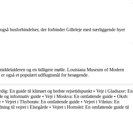
 også busforbindelser, der forbinder Gilleleje med nærliggende byer
fra middelalderen og en tidligere mølle. Louisiana Museum of Modern
 er også et populært udflugtsmål for besøgende.
edig: En guide til klimaet og bedste rejsetidspunkt
•
Vejr i Gladsaxe: En
de og informativ guide
•
Vejr i Moskva: En omfattende guide
•
Oksb:
e
•
Vejret i Thyborøn: En omfattende guide
•
Vejret i Vilnius: En
ning til vejret i Elsegårde
•
Vejret i Hornslet: En omfattende guide til