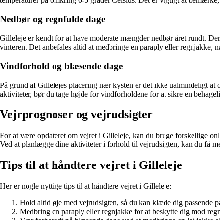
temperaturer på omkring 0-5 grader Celsius. Det er vigtigt at bemærke, a
Nedbør og regnfulde dage
Gilleleje er kendt for at have moderate mængder nedbør året rundt. Der 
vinteren. Det anbefales altid at medbringe en paraply eller regnjakke, n
Vindforhold og blæsende dage
På grund af Gillelejes placering nær kysten er det ikke ualmindeligt at
aktiviteter, bør du tage højde for vindforholdene for at sikre en behagel
Vejrprognoser og vejrudsigter
For at være opdateret om vejret i Gilleleje, kan du bruge forskellige o
Ved at planlægge dine aktiviteter i forhold til vejrudsigten, kan du få mes
Tips til at håndtere vejret i Gilleleje
Her er nogle nyttige tips til at håndtere vejret i Gilleleje:
Hold altid øje med vejrudsigten, så du kan klæde dig passende p
Medbring en paraply eller regnjakke for at beskytte dig mod reg