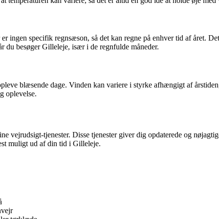
t temperaturen kan variere, så det er altid en god idé at holde øje med 
er ingen specifik regnsæson, så det kan regne på enhver tid af året. De
år du besøger Gilleleje, især i de regnfulde måneder.
 opleve blæsende dage. Vinden kan variere i styrke afhængigt af årstide
ig oplevelse.
nline vejrudsigt-tjenester. Disse tjenester giver dig opdaterede og nøja
t muligt ud af din tid i Gilleleje.
å
nvejr