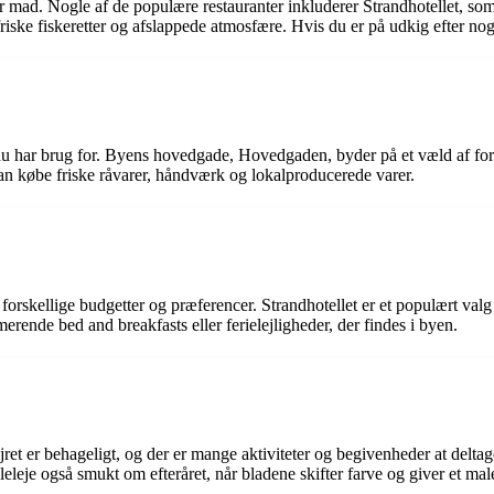
er mad. Nogle af de populære restauranter inkluderer Strandhotellet, som
 friske fiskeretter og afslappede atmosfære. Hvis du er på udkig efter nog
d du har brug for. Byens hovedgade, Hovedgaden, byder på et væld af for
kan købe friske råvarer, håndværk og lokalproducerede varer.
 forskellige budgetter og præferencer. Strandhotellet er et populært valg
rende bed and breakfasts eller ferielejligheder, der findes i byen.
t er behageligt, og der er mange aktiviteter og begivenheder at deltage 
leleje også smukt om efteråret, når bladene skifter farve og giver et mal