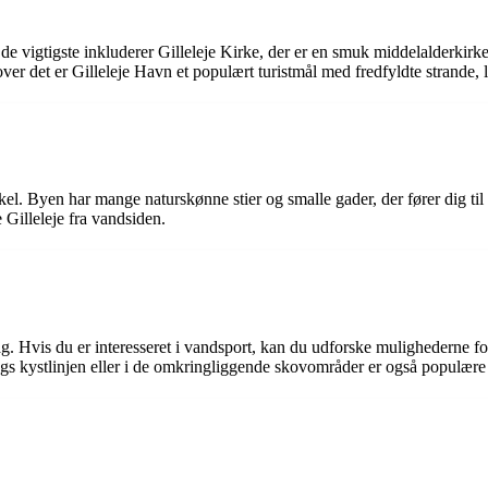
f de vigtigste inkluderer Gilleleje Kirke, der er en smuk middelalderki
ver det er Gilleleje Havn et populært turistmål med fredfyldte strande, 
 cykel. Byen har mange naturskønne stier og smalle gader, der fører dig 
 Gilleleje fra vandsiden.
smag. Hvis du er interesseret i vandsport, kan du udforske mulighederne 
gs kystlinjen eller i de omkringliggende skovområder er også populære a