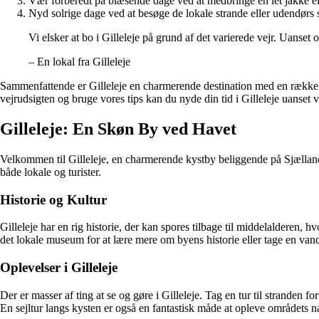
Vær forberedt på blæsende dage ved at medbringe en let jakke el
Nyd solrige dage ved at besøge de lokale strande eller udendørs
Vi elsker at bo i Gilleleje på grund af det varierede vejr. Uanset om
– En lokal fra Gilleleje
Sammenfattende er Gilleleje en charmerende destination med en række ve
vejrudsigten og bruge vores tips kan du nyde din tid i Gilleleje uanset v
Gilleleje: En Skøn By ved Havet
Velkommen til Gilleleje, en charmerende kystby beliggende på Sjællands
både lokale og turister.
Historie og Kultur
Gilleleje har en rig historie, der kan spores tilbage til middelalderen
det lokale museum for at lære mere om byens historie eller tage en van
Oplevelser i Gilleleje
Der er masser af ting at se og gøre i Gilleleje. Tag en tur til stranden f
En sejltur langs kysten er også en fantastisk måde at opleve områdets n