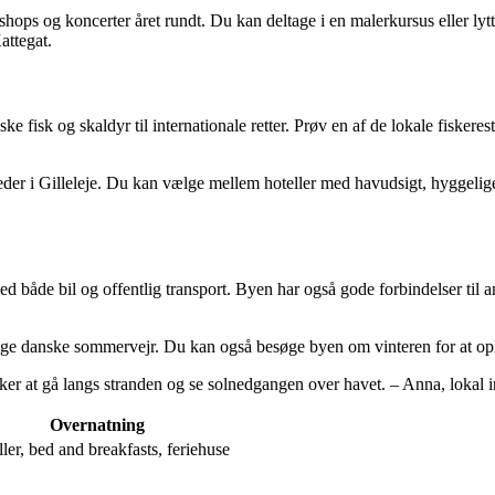
kshops og koncerter året rundt. Du kan deltage i en malerkursus eller lytt
attegat.
friske fisk og skaldyr til internationale retter. Prøv en af de lokale fiske
der i Gilleleje. Du kan vælge mellem hoteller med havudsigt, hyggelige 
ed både bil og offentlig transport. Byen har også gode forbindelser til
ejlige danske sommervejr. Du kan også besøge byen om vinteren for at o
lsker at gå langs stranden og se solnedgangen over havet. – Anna, lokal
Overnatning
ler, bed and breakfasts, feriehuse