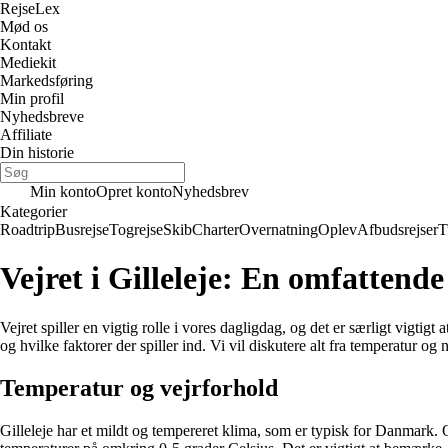
Rejse
Lex
Mød os
Kontakt
Mediekit
Markedsføring
Min profil
Nyhedsbreve
Affiliate
Din historie
Min konto
Opret konto
Nyhedsbrev
Kategorier
Roadtrip
Busrejse
Togrejse
Skib
Charter
Overnatning
Oplev
Afbudsrejser
T
Vejret i Gilleleje: En omfattende
Vejret spiller en vigtig rolle i vores dagligdag, og det er særligt vigti
og hvilke faktorer der spiller ind. Vi vil diskutere alt fra temperatur og
Temperatur og vejrforhold
Gilleleje har et mildt og tempereret klima, som er typisk for Danmark