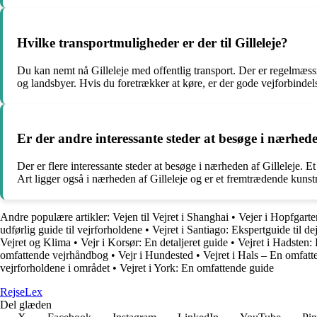
Hvilke transportmuligheder er der til Gilleleje?
Du kan nemt nå Gilleleje med offentlig transport. Der er regelmæss
og landsbyer. Hvis du foretrækker at køre, er der gode vejforbindel
Er der andre interessante steder at besøge i nærhede
Der er flere interessante steder at besøge i nærheden af Gilleleje.
Art ligger også i nærheden af Gilleleje og er et fremtrædende kuns
Andre populære artikler:
Vejen til Vejret i Shanghai
•
Vejer i Hopfgarte
udførlig guide til vejrforholdene
•
Vejret i Santiago: Ekspertguide til de
Vejret og Klima
•
Vejr i Korsør: En detaljeret guide
•
Vejret i Hadsten:
omfattende vejrhåndbog
•
Vejr i Hundested
•
Vejret i Hals – En omfatt
vejrforholdene i området
•
Vejret i York: En omfattende guide
Rejse
Lex
Del glæden