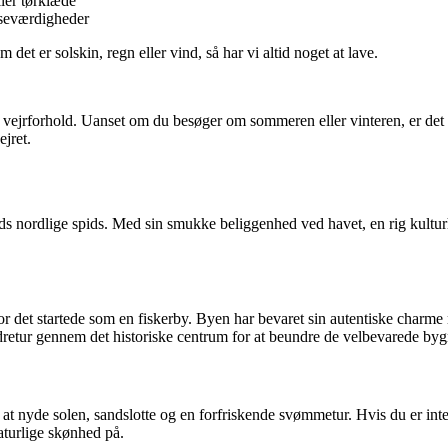
ler tørklæde
 seværdigheder
 det er solskin, regn eller vind, så har vi altid noget at lave.
jrforhold. Uanset om du besøger om sommeren eller vinteren, er det vig
ejret.
 nordlige spids. Med sin smukke beliggenhed ved havet, en rig kulturhis
, hvor det startede som en fiskerby. Byen har bevaret sin autentiske cha
dretur gennem det historiske centrum for at beundre de velbevarede byg
or at nyde solen, sandslotte og en forfriskende svømmetur. Hvis du er inte
aturlige skønhed på.