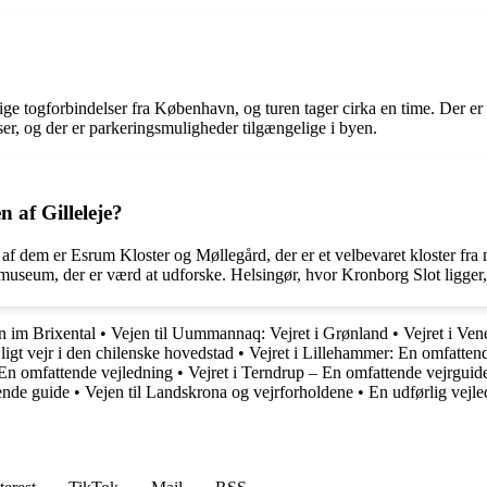
ige togforbindelser fra København, og turen tager cirka en time. Der er
ser, og der er parkeringsmuligheder tilgængelige i byen.
n af Gilleleje?
 Et af dem er Esrum Kloster og Møllegård, der er et velbevaret kloster 
tmuseum, der er værd at udforske. Helsingør, hvor Kronborg Slot ligger,
n im Brixental
•
Vejen til Uummannaq: Vejret i Grønland
•
Vejret i Ven
jligt vejr i den chilenske hovedstad
•
Vejret i Lillehammer: En omfatten
 En omfattende vejledning
•
Vejret i Terndrup – En omfattende vejrguid
ende guide
•
Vejen til Landskrona og vejrforholdene
•
En udførlig vejled