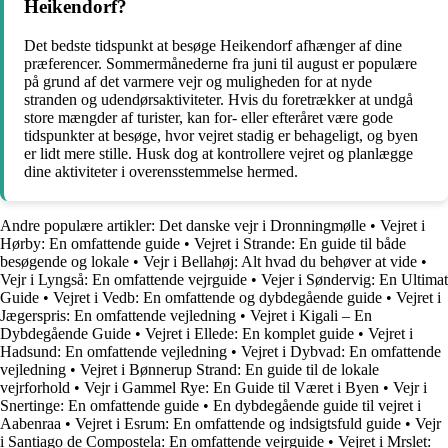
Heikendorf?
Det bedste tidspunkt at besøge Heikendorf afhænger af dine
præferencer. Sommermånederne fra juni til august er populære
på grund af det varmere vejr og muligheden for at nyde
stranden og udendørsaktiviteter. Hvis du foretrækker at undgå
store mængder af turister, kan for- eller efteråret være gode
tidspunkter at besøge, hvor vejret stadig er behageligt, og byen
er lidt mere stille. Husk dog at kontrollere vejret og planlægge
dine aktiviteter i overensstemmelse hermed.
Andre populære artikler:
Det danske vejr i Dronningmølle
•
Vejret i
Hørby: En omfattende guide
•
Vejret i Strande: En guide til både
besøgende og lokale
•
Vejr i Bellahøj: Alt hvad du behøver at vide
•
Vejr i Lyngså: En omfattende vejrguide
•
Vejer i Søndervig: En Ultimat
Guide
•
Vejret i Vedb: En omfattende og dybdegående guide
•
Vejret i
Jægerspris: En omfattende vejledning
•
Vejret i Kigali – En
Dybdegående Guide
•
Vejret i Ellede: En komplet guide
•
Vejret i
Hadsund: En omfattende vejledning
•
Vejret i Dybvad: En omfattende
vejledning
•
Vejret i Bønnerup Strand: En guide til de lokale
vejrforhold
•
Vejr i Gammel Rye: En Guide til Været i Byen
•
Vejr i
Snertinge: En omfattende guide
•
En dybdegående guide til vejret i
Aabenraa
•
Vejret i Esrum: En omfattende og indsigtsfuld guide
•
Vejr
i Santiago de Compostela: En omfattende vejrguide
•
Vejret i Mrslet: