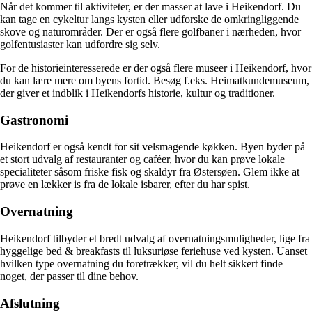
Når det kommer til aktiviteter, er der masser at lave i Heikendorf. Du
kan tage en cykeltur langs kysten eller udforske de omkringliggende
skove og naturområder. Der er også flere golfbaner i nærheden, hvor
golfentusiaster kan udfordre sig selv.
For de historieinteresserede er der også flere museer i Heikendorf, hvor
du kan lære mere om byens fortid. Besøg f.eks. Heimatkundemuseum,
der giver et indblik i Heikendorfs historie, kultur og traditioner.
Gastronomi
Heikendorf er også kendt for sit velsmagende køkken. Byen byder på
et stort udvalg af restauranter og caféer, hvor du kan prøve lokale
specialiteter såsom friske fisk og skaldyr fra Østersøen. Glem ikke at
prøve en lækker is fra de lokale isbarer, efter du har spist.
Overnatning
Heikendorf tilbyder et bredt udvalg af overnatningsmuligheder, lige fra
hyggelige bed & breakfasts til luksuriøse feriehuse ved kysten. Uanset
hvilken type overnatning du foretrækker, vil du helt sikkert finde
noget, der passer til dine behov.
Afslutning