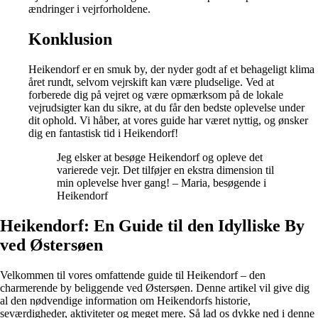
ændringer i vejrforholdene.
Konklusion
Heikendorf er en smuk by, der nyder godt af et behageligt klima
året rundt, selvom vejrskift kan være pludselige. Ved at
forberede dig på vejret og være opmærksom på de lokale
vejrudsigter kan du sikre, at du får den bedste oplevelse under
dit ophold. Vi håber, at vores guide har været nyttig, og ønsker
dig en fantastisk tid i Heikendorf!
Jeg elsker at besøge Heikendorf og opleve det
varierede vejr. Det tilføjer en ekstra dimension til
min oplevelse hver gang! – Maria, besøgende i
Heikendorf
Heikendorf: En Guide til den Idylliske By
ved Østersøen
Velkommen til vores omfattende guide til Heikendorf – den
charmerende by beliggende ved Østersøen. Denne artikel vil give dig
al den nødvendige information om Heikendorfs historie,
seværdigheder, aktiviteter og meget mere. Så lad os dykke ned i denne