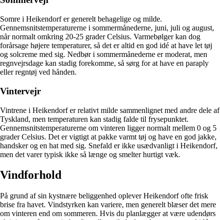
Somre i Heikendorf er generelt behagelige og milde.
Gennemsnitstemperaturerne i sommermånederne, juni, juli og august,
når normalt omkring 20-25 grader Celsius. Varmebølger kan dog
forårsage højere temperaturer, så det er altid en god idé at have let tøj
og solcreme med sig. Nedbør i sommermånederne er moderat, men
regnvejrsdage kan stadig forekomme, så sørg for at have en paraply
eller regntøj ved hånden.
Vintervejr
Vintrene i Heikendorf er relativt milde sammenlignet med andre dele af
Tyskland, men temperaturen kan stadig falde til frysepunktet.
Gennemsnitstemperaturerne om vinteren ligger normalt mellem 0 og 5
grader Celsius. Det er vigtigt at pakke varmt tøj og have en god jakke,
handsker og en hat med sig. Snefald er ikke usædvanligt i Heikendorf,
men det varer typisk ikke så længe og smelter hurtigt væk.
Vindforhold
På grund af sin kystnære beliggenhed oplever Heikendorf ofte frisk
brise fra havet. Vindstyrken kan variere, men generelt blæser det mere
om vinteren end om sommeren. Hvis du planlægger at være udendørs