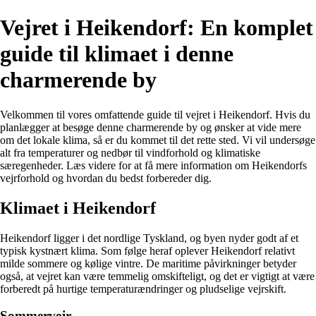
Vejret i Heikendorf: En komplet
guide til klimaet i denne
charmerende by
Velkommen til vores omfattende guide til vejret i Heikendorf. Hvis du
planlægger at besøge denne charmerende by og ønsker at vide mere
om det lokale klima, så er du kommet til det rette sted. Vi vil undersøge
alt fra temperaturer og nedbør til vindforhold og klimatiske
særegenheder. Læs videre for at få mere information om Heikendorfs
vejrforhold og hvordan du bedst forbereder dig.
Klimaet i Heikendorf
Heikendorf ligger i det nordlige Tyskland, og byen nyder godt af et
typisk kystnært klima. Som følge heraf oplever Heikendorf relativt
milde sommere og kølige vintre. De maritime påvirkninger betyder
også, at vejret kan være temmelig omskifteligt, og det er vigtigt at være
forberedt på hurtige temperaturændringer og pludselige vejrskift.
Sommervejr