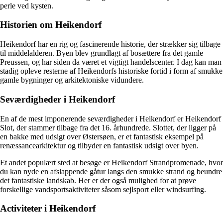
perle ved kysten.
Historien om Heikendorf
Heikendorf har en rig og fascinerende historie, der strækker sig tilbage
til middelalderen. Byen blev grundlagt af bosættere fra det gamle
Preussen, og har siden da været et vigtigt handelscenter. I dag kan man
stadig opleve resterne af Heikendorfs historiske fortid i form af smukke
gamle bygninger og arkitektoniske vidundere.
Seværdigheder i Heikendorf
En af de mest imponerende seværdigheder i Heikendorf er Heikendorf
Slot, der stammer tilbage fra det 16. århundrede. Slottet, der ligger på
en bakke med udsigt over Østersøen, er et fantastisk eksempel på
renæssancearkitektur og tilbyder en fantastisk udsigt over byen.
Et andet populært sted at besøge er Heikendorf Strandpromenade, hvor
du kan nyde en afslappende gåtur langs den smukke strand og beundre
det fantastiske landskab. Her er der også mulighed for at prøve
forskellige vandsportsaktiviteter såsom sejlsport eller windsurfing.
Activiteter i Heikendorf