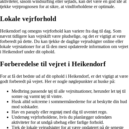
aktiviteter, såsom windsurfing eller sejlads, kan det være en god idé at
tjekke vejrprognosen for at sikre, at vindforholdene er optimale.
Lokale vejrforhold
Heikendorf og omegns vejrforhold kan variere fra dag til dag. Som
nævnt tidligere kan vejrskift være pludselige, og det er vigtigt at være
forberedt på dette. Du kan tjekke de daglige vejrudsigter online eller
lokale vejrstationer for at få den mest opdaterede information om vejret
i Heikendorf under dit ophold.
Forberedelse til vejret i Heikendorf
For at få det bedste ud af dit ophold i Heikendorf, er det vigtigt at være
godt forberedt på vejret. Her er nogle nøglepunkter at huske på:
Medbring passende tøj til alle vejrsituationer, herunder let tøj til
somre og varmt tøj til vintre.
Husk altid solcreme i sommermånederne for at beskytte din hud
mod solskader.
Hav en paraply eller regntøj med dig til uventet regn.
Undersøg vejrforholdene, hvis du planlægger udendørs
aktiviteter for at undgå ubehag eller farlige forhold.
Tjek de lokale vejrudsigter for at være opdateret på de seneste