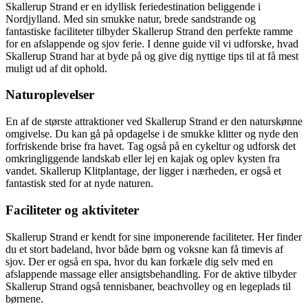
Skallerup Strand er en idyllisk feriedestination beliggende i
Nordjylland. Med sin smukke natur, brede sandstrande og
fantastiske faciliteter tilbyder Skallerup Strand den perfekte ramme
for en afslappende og sjov ferie. I denne guide vil vi udforske, hvad
Skallerup Strand har at byde på og give dig nyttige tips til at få mest
muligt ud af dit ophold.
Naturoplevelser
En af de største attraktioner ved Skallerup Strand er den naturskønne
omgivelse. Du kan gå på opdagelse i de smukke klitter og nyde den
forfriskende brise fra havet. Tag også på en cykeltur og udforsk det
omkringliggende landskab eller lej en kajak og oplev kysten fra
vandet. Skallerup Klitplantage, der ligger i nærheden, er også et
fantastisk sted for at nyde naturen.
Faciliteter og aktiviteter
Skallerup Strand er kendt for sine imponerende faciliteter. Her finder
du et stort badeland, hvor både børn og voksne kan få timevis af
sjov. Der er også en spa, hvor du kan forkæle dig selv med en
afslappende massage eller ansigtsbehandling. For de aktive tilbyder
Skallerup Strand også tennisbaner, beachvolley og en legeplads til
børnene.