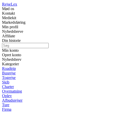
Rejse
Lex
Mød os
Kontakt
Mediekit
Markedsføring
Min profil
Nyhedsbreve
Affiliate
Din historie
Min konto
Opret konto
Nyhedsbrev
Kategorier
Roadtrip
Busrejse
Togrejse
Skib
Charter
Overnatning
Oplev
Afbudsrejser
Ture
Firma