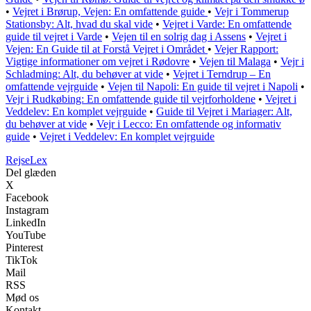
•
Vejret i Brørup, Vejen: En omfattende guide
•
Vejr i Tommerup
Stationsby: Alt, hvad du skal vide
•
Vejret i Varde: En omfattende
guide til vejret i Varde
•
Vejen til en solrig dag i Assens
•
Vejret i
Vejen: En Guide til at Forstå Vejret i Området
•
Vejer Rapport:
Vigtige informationer om vejret i Rødovre
•
Vejen til Malaga
•
Vejr i
Schladming: Alt, du behøver at vide
•
Vejret i Terndrup – En
omfattende vejrguide
•
Vejen til Napoli: En guide til vejret i Napoli
•
Vejr i Rudkøbing: En omfattende guide til vejrforholdene
•
Vejret i
Veddelev: En komplet vejrguide
•
Guide til Vejret i Mariager: Alt,
du behøver at vide
•
Vejr i Lecco: En omfattende og informativ
guide
•
Vejret i Veddelev: En komplet vejrguide
Rejse
Lex
Del glæden
X
Facebook
Instagram
LinkedIn
YouTube
Pinterest
TikTok
Mail
RSS
Mød os
Kontakt