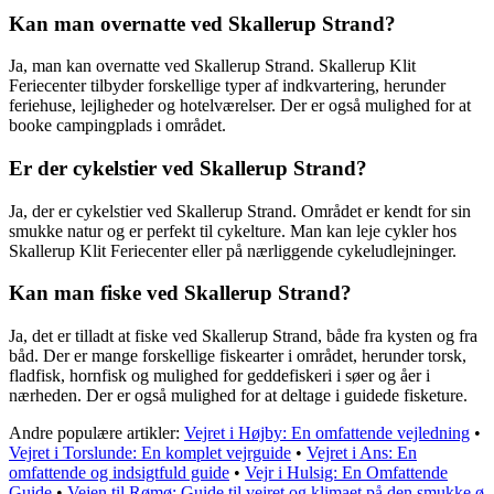
Kan man overnatte ved Skallerup Strand?
Ja, man kan overnatte ved Skallerup Strand. Skallerup Klit
Feriecenter tilbyder forskellige typer af indkvartering, herunder
feriehuse, lejligheder og hotelværelser. Der er også mulighed for at
booke campingplads i området.
Er der cykelstier ved Skallerup Strand?
Ja, der er cykelstier ved Skallerup Strand. Området er kendt for sin
smukke natur og er perfekt til cykelture. Man kan leje cykler hos
Skallerup Klit Feriecenter eller på nærliggende cykeludlejninger.
Kan man fiske ved Skallerup Strand?
Ja, det er tilladt at fiske ved Skallerup Strand, både fra kysten og fra
båd. Der er mange forskellige fiskearter i området, herunder torsk,
fladfisk, hornfisk og mulighed for geddefiskeri i søer og åer i
nærheden. Der er også mulighed for at deltage i guidede fisketure.
Andre populære artikler:
Vejret i Højby: En omfattende vejledning
•
Vejret i Torslunde: En komplet vejrguide
•
Vejret i Ans: En
omfattende og indsigtfuld guide
•
Vejr i Hulsig: En Omfattende
Guide
•
Vejen til Rømø: Guide til vejret og klimaet på den smukke ø