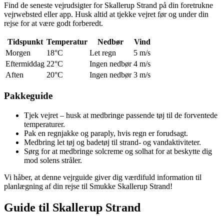
Find de seneste vejrudsigter for Skallerup Strand på din foretrukne
vejrwebsted eller app. Husk altid at tjekke vejret før og under din
rejse for at være godt forberedt.
Tidspunkt
Temperatur
Nedbør
Vind
Morgen
18°C
Let regn
5 m/s
Eftermiddag
22°C
Ingen nedbør
4 m/s
Aften
20°C
Ingen nedbør
3 m/s
Pakkeguide
Tjek vejret – husk at medbringe passende tøj til de forventede
temperaturer.
Pak en regnjakke og paraply, hvis regn er forudsagt.
Medbring let tøj og badetøj til strand- og vandaktiviteter.
Sørg for at medbringe solcreme og solhat for at beskytte dig
mod solens stråler.
Vi håber, at denne vejrguide giver dig værdifuld information til
planlægning af din rejse til Smukke Skallerup Strand!
Guide til Skallerup Strand