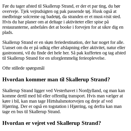
Før du tager afsted til Skallerup Strand, er der et par ting, du bør
overveje. Tjek vejrudsigten og pak passende tøj. Husk også at
medbringe solcreme og badetøj, da stranden er et must-visit sted.
Hvis du har planer om at deltage i aktiviteter eller spise på
restauranterne, anbefales det at booke i forvejen for at sikre dig en
plads.
Skallerup Strand er en skøn feriedestination, der har noget for alle.
Uanset om du er på udkig efter afslapning eller aktivitet, natur eller
gastronomi, vil du finde det hele her. Så pak kufferten og tag afsted
til Skallerup Strand for en uforglemmelig ferieoplevelse.
Ofte stillede spørgsmål
Hvordan kommer man til Skallerup Strand?
Skallerup Strand ligger ved Vesterhavet i Nordjylland, og man kan
komme dertil med bil eller offentlig transport. Hvis man vælger at
køre i bil, kan man tage Hirtshalsmotorvejen og dreje af ved
Hjørring. Der er også en togstation i Hjørring, og derfra kan man
tage en bus til Skallerup Strand.
Hvordan er vejret ved Skallerup Strand?