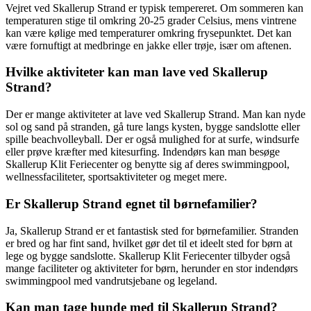
Vejret ved Skallerup Strand er typisk tempereret. Om sommeren kan
temperaturen stige til omkring 20-25 grader Celsius, mens vintrene
kan være kølige med temperaturer omkring frysepunktet. Det kan
være fornuftigt at medbringe en jakke eller trøje, især om aftenen.
Hvilke aktiviteter kan man lave ved Skallerup
Strand?
Der er mange aktiviteter at lave ved Skallerup Strand. Man kan nyde
sol og sand på stranden, gå ture langs kysten, bygge sandslotte eller
spille beachvolleyball. Der er også mulighed for at surfe, windsurfe
eller prøve kræfter med kitesurfing. Indendørs kan man besøge
Skallerup Klit Feriecenter og benytte sig af deres swimmingpool,
wellnessfaciliteter, sportsaktiviteter og meget mere.
Er Skallerup Strand egnet til børnefamilier?
Ja, Skallerup Strand er et fantastisk sted for børnefamilier. Stranden
er bred og har fint sand, hvilket gør det til et ideelt sted for børn at
lege og bygge sandslotte. Skallerup Klit Feriecenter tilbyder også
mange faciliteter og aktiviteter for børn, herunder en stor indendørs
swimmingpool med vandrutsjebane og legeland.
Kan man tage hunde med til Skallerup Strand?