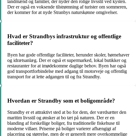
landmænd og familier, der nyder den rolige livsstil ved kysten.
Der er også en voksende tilstrømning af turister om sommeren,
der kommer for at nyde Stranbys naturskønne omgivelser.
Hvad er Strandbys infrastruktur og offentlige
faciliteter?
Byen har gode offentlige faciliteter, herunder skoler, børnehaver
og idrætsanlæg. Der er også et supermarked, lokal butikker og
restauranter for at imødekomme daglige behov. Byen har også
god transportforbindelse med adgang til motorveje og offentlig
transport for at lette adgangen til og fra Strandby.
Hvordan er Strandby som et boligområde?
Strandby er et attraktivt sted at bo for dem, der værdsætter den
maritim livsstil og ønsker at bo tæt på naturen. Der er en
blanding af forskellige boliger, fra traditionelle fiskehuse til
moderne villaer. Priserne på boliger varierer afhængigt af
placering og størrelse, men de er generelt mere overkommelige