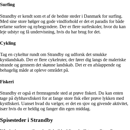
Surfing
Strandby er kendt som et af de bedste steder i Danmark for surfing.
Med sine store bølger og gode vindforhold er det et paradis for både
erfarne surfere og nybegyndere. Der er flere surfeskoler, hvor du kan
leje udstyr og få undervisning, hvis du har brug for det.
Cykling
Tag en cykeltur rundt om Strandby og udforsk det smukke
kystlandskab. Der er flere cykelruter, der fører dig langs de maleriske
strande og gennem det skønne landskab. Det er en afslappende og
behagelig måde at opleve området på.
Fiskeri
Strandby er også et fremragende sted at prøve fiskeri. Du kan enten
tage på dybhavsfiskeri for at fange store fisk eller prøve lykken med
kystfiskeri. Uanset hvad du vælger, er det en sjov og givende aktivitet,
især hvis du er heldig og fanger din egen middag.
Spisesteder i Strandby