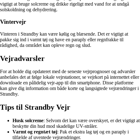
vigtigt at bruge solcreme og drikke rigeligt med vand for at undgå
solskoldning og dehydrering.
Vintervejr
Vinteren i Strandby kan være kølig og blæsende. Det er vigtigt at
pakke sig ind i varmt tøj og have en paraply eller regnfrakke til
rådighed, da området kan opleve regn og slud.
Vejradvarsler
For at holde dig opdateret med de seneste vejrprognoser og advarsler
anbefales det at følge lokale vejrstationer, se vejrkort på internettet eller
downloade en pålidelig vejr-app til din smartphone. Disse platforme
kan give dig information om både korte og langsigtede vejrændringer i
Strandby.
Tips til Strandby Vejr
Husk solcreme
: Selvom det kan være overskyet, er det vigtigt at
beskytte din hud mod skadelige UV-stråler.
Varmt og regntæt tøj
: Pak et ekstra lag tøj og en paraply i
tilfælde af uventede vejrændringer.