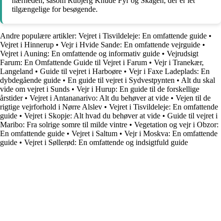
nærheden, såsom Rubjerg Knude Fyr og Skagen, der er let
tilgængelige for besøgende.
Andre populære artikler:
Vejret i Tisvildeleje: En omfattende guide
•
Vejret i Hinnerup
•
Vejr i Hvide Sande: En omfattende vejrguide
•
Vejret i Auning: En omfattende og informativ guide
•
Vejrudsigt
Farum: En Omfattende Guide til Vejret i Farum
•
Vejr i Tranekær,
Langeland
•
Guide til vejret i Harboøre
•
Vejr i Faxe Ladeplads: En
dybdegående guide
•
En guide til vejret i Sydvestpynten
•
Alt du skal
vide om vejret i Sunds
•
Vejr i Hurup: En guide til de forskellige
årstider
•
Vejret i Antananarivo: Alt du behøver at vide
•
Vejen til de
rigtige vejrforhold i Nørre Alslev
•
Vejret i Tisvildeleje: En omfattende
guide
•
Vejret i Skopje: Alt hvad du behøver at vide
•
Guide til vejret i
Maribo: Fra solrige somre til milde vintre
•
Vegetation og vejr i Obzor:
En omfattende guide
•
Vejret i Saltum
•
Vejr i Moskva: En omfattende
guide
•
Vejret i Søllerød: En omfattende og indsigtfuld guide