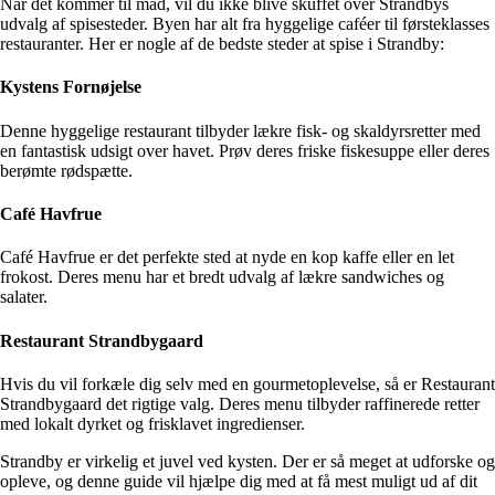
Når det kommer til mad, vil du ikke blive skuffet over Strandbys
udvalg af spisesteder. Byen har alt fra hyggelige caféer til førsteklasses
restauranter. Her er nogle af de bedste steder at spise i Strandby:
Kystens Fornøjelse
Denne hyggelige restaurant tilbyder lækre fisk- og skaldyrsretter med
en fantastisk udsigt over havet. Prøv deres friske fiskesuppe eller deres
berømte rødspætte.
Café Havfrue
Café Havfrue er det perfekte sted at nyde en kop kaffe eller en let
frokost. Deres menu har et bredt udvalg af lækre sandwiches og
salater.
Restaurant Strandbygaard
Hvis du vil forkæle dig selv med en gourmetoplevelse, så er Restaurant
Strandbygaard det rigtige valg. Deres menu tilbyder raffinerede retter
med lokalt dyrket og frisklavet ingredienser.
Strandby er virkelig et juvel ved kysten. Der er så meget at udforske og
opleve, og denne guide vil hjælpe dig med at få mest muligt ud af dit