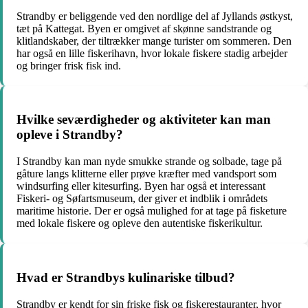
Strandby er beliggende ved den nordlige del af Jyllands østkyst,
tæt på Kattegat. Byen er omgivet af skønne sandstrande og
klitlandskaber, der tiltrækker mange turister om sommeren. Den
har også en lille fiskerihavn, hvor lokale fiskere stadig arbejder
og bringer frisk fisk ind.
Hvilke seværdigheder og aktiviteter kan man
opleve i Strandby?
I Strandby kan man nyde smukke strande og solbade, tage på
gåture langs klitterne eller prøve kræfter med vandsport som
windsurfing eller kitesurfing. Byen har også et interessant
Fiskeri- og Søfartsmuseum, der giver et indblik i områdets
maritime historie. Der er også mulighed for at tage på fisketure
med lokale fiskere og opleve den autentiske fiskerikultur.
Hvad er Strandbys kulinariske tilbud?
Strandby er kendt for sin friske fisk og fiskerestauranter, hvor