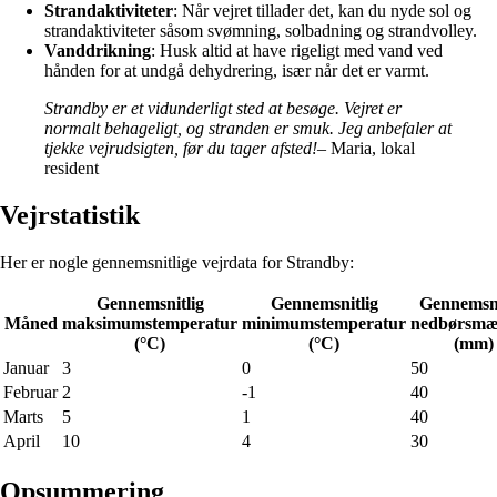
Strandaktiviteter
: Når vejret tillader det, kan du nyde sol og
strandaktiviteter såsom svømning, solbadning og strandvolley.
Vanddrikning
: Husk altid at have rigeligt med vand ved
hånden for at undgå dehydrering, især når det er varmt.
Strandby er et vidunderligt sted at besøge. Vejret er
normalt behageligt, og stranden er smuk. Jeg anbefaler at
tjekke vejrudsigten, før du tager afsted!
– Maria, lokal
resident
Vejrstatistik
Her er nogle gennemsnitlige vejrdata for Strandby:
Gennemsnitlig
Gennemsnitlig
Gennemsni
Måned
maksimumstemperatur
minimumstemperatur
nedbørsm
(°C)
(°C)
(mm)
Januar
3
0
50
Februar
2
-1
40
Marts
5
1
40
April
10
4
30
Opsummering