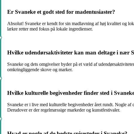
Er Svaneke et godt sted for madentusiaster?
Absolut! Svaneke er kendt for sin madlavning af høj kvalitet og lok
lækre retter med fokus på lokale ingredienser.
Hvilke udendørsaktiviteter kan man deltage i nær 
Svaneke og dets omgivelser byder på et væld af udendørsaktiviteter 
omkringliggende skove og marker.
Hvilke kulturelle begivenheder finder sted i Svanek
Svaneke er i live med kulturelle begivenheder året rundt. Nogle af 
Derudover er der regelmæssige markeder og kunstfestivaler.
Hvad er nogle af de bedste spisesteder i Svaneke?