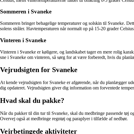
Celsius, mens vintertemperaturerne falder til omkring 0-5 grader Celsius. D
Sommeren i Svaneke
Sommeren bringer behagelige temperaturer og solskin til Svaneke. Dett
solens stråler. Havtemperaturen når normalt op på 15-20 grader Celsius,
Vinteren i Svaneke
Vinteren i Svaneke er køligere, og landskabet tager en mere rolig karak
sne i Svaneke om vinteren, så sørg for at være forberedt, hvis du planlæ
Vejrudsigten for Svaneke
At kende vejrudsigten for Svaneke er afgørende, når du planlægger udendø
dig opdateret. Vejrudsigten giver dig information om forventede tempe
Hvad skal du pakke?
Når du pakker til din tur til Svaneke, skal du medbringe passende tøj o
Overvej også at medbringe regntøj og paraplyer i tilfælde af nedbør.
Vejrbetingede aktiviteter