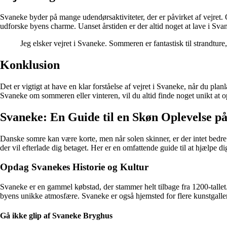
Svaneke byder på mange udendørsaktiviteter, der er påvirket af vejre
udforske byens charme. Uanset årstiden er der altid noget at lave i Sva
Jeg elsker vejret i Svaneke. Sommeren er fantastisk til strandtu
Konklusion
Det er vigtigt at have en klar forståelse af vejret i Svaneke, når du pl
Svaneke om sommeren eller vinteren, vil du altid finde noget unikt at 
Svaneke: En Guide til en Skøn Oplevelse 
Danske somre kan være korte, men når solen skinner, er der intet bedr
der vil efterlade dig betaget. Her er en omfattende guide til at hjælpe d
Opdag Svanekes Historie og Kultur
Svaneke er en gammel købstad, der stammer helt tilbage fra 1200-talle
byens unikke atmosfære. Svaneke er også hjemsted for flere kunstgalle
Gå ikke glip af Svaneke Bryghus