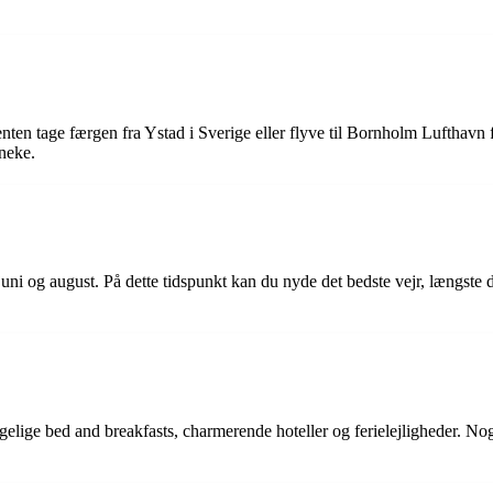
enten tage færgen fra Ystad i Sverige eller flyve til Bornholm Lufthavn
aneke.
i og august. På dette tidspunkt kan du nyde det bedste vejr, længste d
gelige bed and breakfasts, charmerende hoteller og ferielejligheder. N