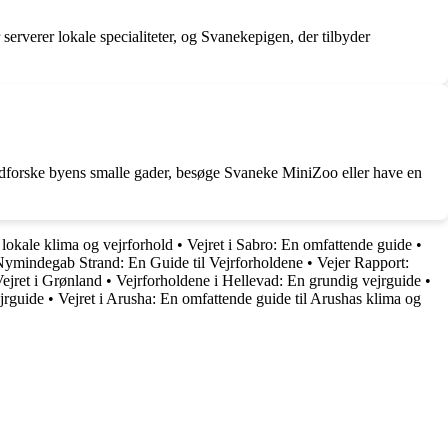
erverer lokale specialiteter, og Svanekepigen, der tilbyder
t udforske byens smalle gader, besøge Svaneke MiniZoo eller have en
 lokale klima og vejrforhold
•
Vejret i Sabro: En omfattende guide
•
Nymindegab Strand: En Guide til Vejrforholdene
•
Vejer Rapport:
ejret i Grønland
•
Vejrforholdene i Hellevad: En grundig vejrguide
•
ejrguide
•
Vejret i Arusha: En omfattende guide til Arushas klima og