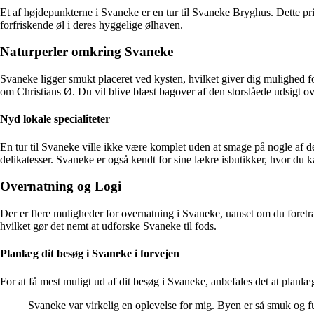
Et af højdepunkterne i Svaneke er en tur til Svaneke Bryghus. Dette pr
forfriskende øl i deres hyggelige ølhaven.
Naturperler omkring Svaneke
Svaneke ligger smukt placeret ved kysten, hvilket giver dig mulighed f
om Christians Ø. Du vil blive blæst bagover af den storslåede udsigt o
Nyd lokale specialiteter
En tur til Svaneke ville ikke være komplet uden at smage på nogle af de 
delikatesser. Svaneke er også kendt for sine lækre isbutikker, hvor du 
Overnatning og Logi
Der er flere muligheder for overnatning i Svaneke, uanset om du foretr
hvilket gør det nemt at udforske Svaneke til fods.
Planlæg dit besøg i Svaneke i forvejen
For at få mest muligt ud af dit besøg i Svaneke, anbefales det at planlæg
Svaneke var virkelig en oplevelse for mig. Byen er så smuk og fuld