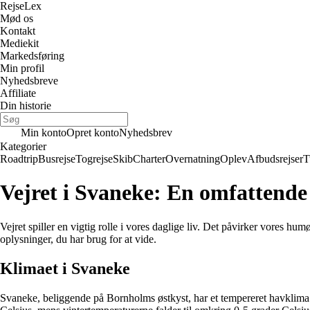
Rejse
Lex
Mød os
Kontakt
Mediekit
Markedsføring
Min profil
Nyhedsbreve
Affiliate
Din historie
Min konto
Opret konto
Nyhedsbrev
Kategorier
Roadtrip
Busrejse
Togrejse
Skib
Charter
Overnatning
Oplev
Afbudsrejser
T
Vejret i Svaneke: En omfattende
Vejret spiller en vigtig rolle i vores daglige liv. Det påvirker vores hu
oplysninger, du har brug for at vide.
Klimaet i Svaneke
Svaneke, beliggende på Bornholms østkyst, har et tempereret havklima.