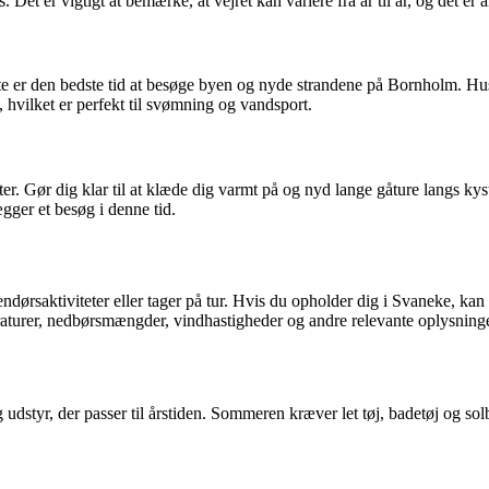
et er vigtigt at bemærke, at vejret kan variere fra år til år, og det er al
e er den bedste tid at besøge byen og nyde strandene på Bornholm. Husk
 hvilket er perfekt til svømning og vandsport.
ter. Gør dig klar til at klæde dig varmt på og nyd lange gåture langs ky
gger et besøg i denne tid.
rsaktiviteter eller tager på tur. Hvis du opholder dig i Svaneke, kan du
raturer, nedbørsmængder, vindhastigheder og andre relevante oplysninge
g udstyr, der passer til årstiden. Sommeren kræver let tøj, badetøj og s