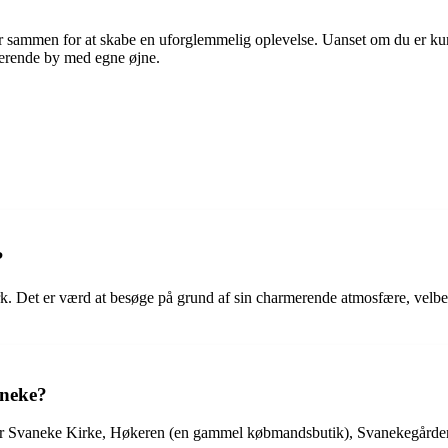
er sammen for at skabe en uforglemmelig oplevelse. Uanset om du er kuns
merende by med egne øjne.
?
. Det er værd at besøge på grund af sin charmerende atmosfære, velbe
aneke?
er Svaneke Kirke, Høkeren (en gammel købmandsbutik), Svanekegården