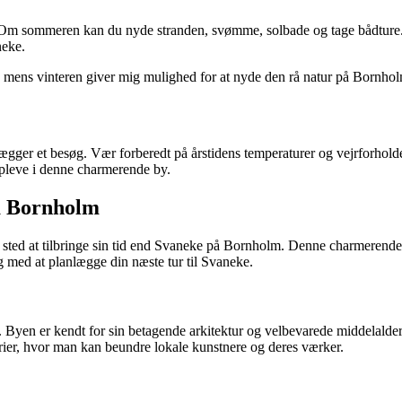
t. Om sommeren kan du nyde stranden, svømme, solbade og tage bådture.
neke.
re, mens vinteren giver mig mulighed for at nyde den rå natur på Bornho
anlægger et besøg. Vær forberedt på årstidens temperaturer og vejrforhold
opleve i denne charmerende by.
på Bornholm
e sted at tilbringe sin tid end Svaneke på Bornholm. Denne charmerende
ig med at planlægge din næste tur til Svaneke.
t. Byen er kendt for sin betagende arkitektur og velbevarede middelald
rier, hvor man kan beundre lokale kunstnere og deres værker.