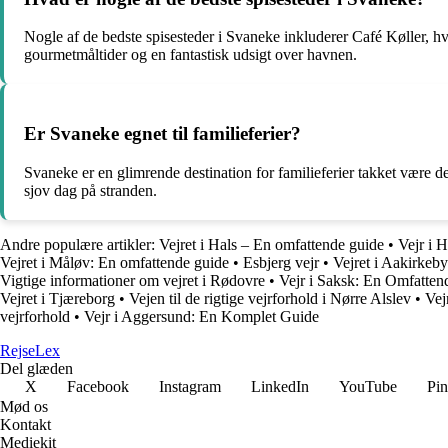
Nogle af de bedste spisesteder i Svaneke inkluderer Café Køller, h
gourmetmåltider og en fantastisk udsigt over havnen.
Er Svaneke egnet til familieferier?
Svaneke er en glimrende destination for familieferier takket være d
sjov dag på stranden.
Andre populære artikler:
Vejret i Hals – En omfattende guide
•
Vejr i 
Vejret i Måløv: En omfattende guide
•
Esbjerg vejr
•
Vejret i Aakirkeby
Vigtige informationer om vejret i Rødovre
•
Vejr i Saksk: En Omfatten
Vejret i Tjæreborg
•
Vejen til de rigtige vejrforhold i Nørre Alslev
•
Vej
vejrforhold
•
Vejr i Aggersund: En Komplet Guide
Rejse
Lex
Del glæden
X
Facebook
Instagram
LinkedIn
YouTube
Pin
Mød os
Kontakt
Mediekit