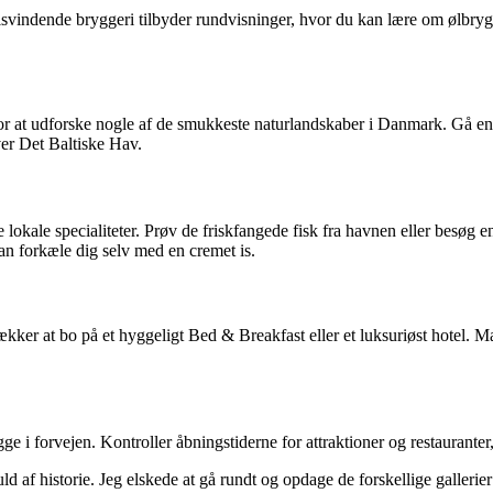
isvindende bryggeri tilbyder rundvisninger, hvor du kan lære om ølbrygn
or at udforske nogle af de smukkeste naturlandskaber i Danmark. Gå en t
ver Det Baltiske Hav.
lokale specialiteter. Prøv de friskfangede fisk fra havnen eller besøg e
kan forkæle dig selv med en cremet is.
ækker at bo på et hyggeligt Bed & Breakfast eller et luksuriøst hotel. 
ge i forvejen. Kontroller åbningstiderne for attraktioner og restauranter
 af historie. Jeg elskede at gå rundt og opdage de forskellige gallerier