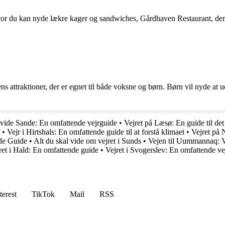
vor du kan nyde lækre kager og sandwiches, Gårdhaven Restaurant, der s
ens attraktioner, der er egnet til både voksne og børn. Børn vil nyde a
Hvide Sande: En omfattende vejrguide
•
Vejret på Læsø: En guide til det
•
Vejr i Hirtshals: En omfattende guide til at forstå klimaet
•
Vejret på 
de Guide
•
Alt du skal vide om vejret i Sunds
•
Vejen til Uummannaq: V
ret i Hald: En omfattende guide
•
Vejret i Svogerslev: En omfattende v
terest
TikTok
Mail
RSS