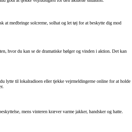
tid godt at tjekke vejrudsigten for den aktuelle situation.
 at medbringe solcreme, solhat og let tøj for at beskytte dig mod
sten, hvor du kan se de dramatiske bølger og vinden i aktion. Det kan
 lytte til lokalradioen eller tjekke vejrmeldingerne online for at holde
r.
olbeskyttelse, mens vinteren kræver varme jakker, handsker og hatte.