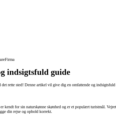
ure
Firma
g indsigtsfuld guide
det rette sted! Denne artikel vil give dig en omfattende og indsigtsful
r kendt for sin naturskønne skønhed og er et populært turistmål. Vejre
ægge din rejse og ophold korrekt.