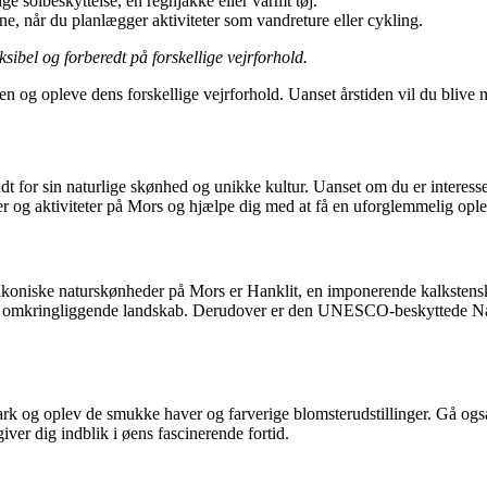
 solbeskyttelse, en regnjakke eller varmt tøj.
 når du planlægger aktiviteter som vandreture eller cykling.
ksibel og forberedt på forskellige vejrforhold.
en og opleve dens forskellige vejrforhold. Uanset årstiden vil du blive
for sin naturlige skønhed og unikke kultur. Uanset om du er interesseret
 og aktiviteter på Mors og hjælpe dig med at få en uforglemmelig ople
ikoniske naturskønheder på Mors er Hanklit, en imponerende kalkstenskl
det omkringliggende landskab. Derudover er den UNESCO-beskyttede Nat
park og oplev de smukke haver og farverige blomsterudstillinger. Gå o
er dig indblik i øens fascinerende fortid.