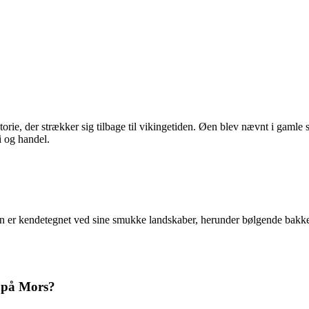
orie, der strækker sig tilbage til vikingetiden. Øen blev nævnt i gamle 
i og handel.
en er kendetegnet ved sine smukke landskaber, herunder bølgende bakke
r på Mors?