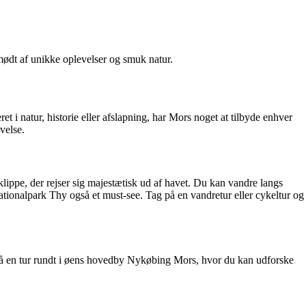
 mødt af unikke oplevelser og smuk natur.
 i natur, historie eller afslapning, har Mors noget at tilbyde enhver
velse.
ippe, der rejser sig majestætisk ud af havet. Du kan vandre langs
ionalpark Thy også et must-see. Tag på en vandretur eller cykeltur og
gså en tur rundt i øens hovedby Nykøbing Mors, hvor du kan udforske