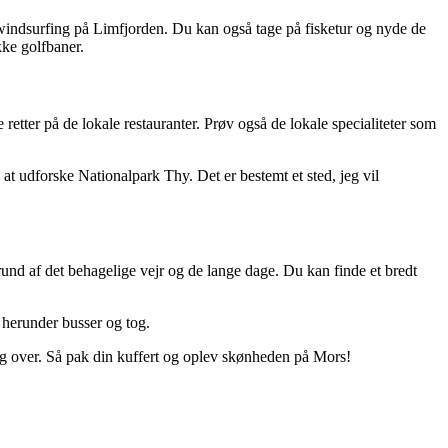
r windsurfing på Limfjorden. Du kan også tage på fisketur og nyde de
kke golfbaner.
 retter på de lokale restauranter. Prøv også de lokale specialiteter som
 at udforske Nationalpark Thy. Det er bestemt et sted, jeg vil
rund af det behagelige vejr og de lange dage. Du kan finde et bredt
 herunder busser og tog.
e dig over. Så pak din kuffert og oplev skønheden på Mors!