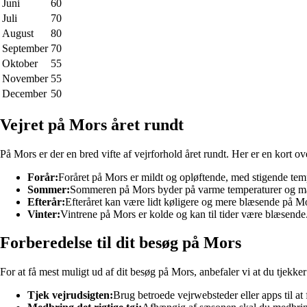
Juni
60
Juli
70
August
80
September
70
Oktober
55
November
55
December
50
Vejret på Mors året rundt
På Mors er der en bred vifte af vejrforhold året rundt. Her er en kort ove
Forår:
Foråret på Mors er mildt og opløftende, med stigende tem
Sommer:
Sommeren på Mors byder på varme temperaturer og masse
Efterår:
Efteråret kan være lidt køligere og mere blæsende på Mo
Vinter:
Vintrene på Mors er kolde og kan til tider være blæsende
Forberedelse til dit besøg på Mors
For at få mest muligt ud af dit besøg på Mors, anbefaler vi at du tjekke
Tjek vejrudsigten:
Brug betroede vejrwebsteder eller apps til at