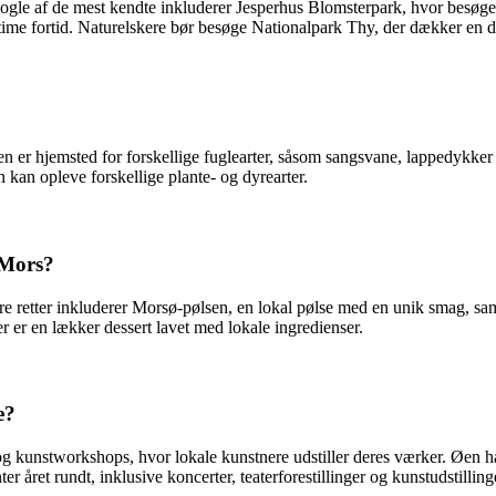
Nogle af de mest kendte inkluderer Jesperhus Blomsterpark, hvor besøge
ime fortid. Naturelskere bør besøge Nationalpark Thy, der dækker en de
Øen er hjemsted for forskellige fuglearter, såsom sangsvane, lappedykke
kan opleve forskellige plante- og dyrearter.
 Mors?
re retter inkluderer Morsø-pølsen, en lokal pølse med en unik smag, samt
r er en lækker dessert lavet med lokale ingredienser.
e?
og kunstworkshops, hvor lokale kunstnere udstiller deres værker. Øen h
er året rundt, inklusive koncerter, teaterforestillinger og kunstudstilling