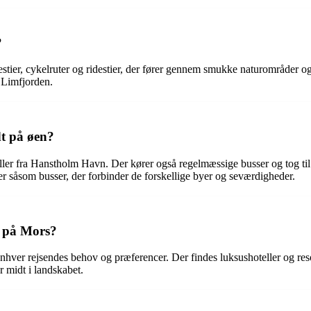
?
estier, cykelruter og ridestier, der fører gennem smukke naturområder o
 Limfjorden.
t på øen?
er fra Hanstholm Havn. Der kører også regelmæssige busser og tog til 
der såsom busser, der forbinder de forskellige byer og seværdigheder.
r på Mors?
 enhver rejsendes behov og præferencer. Der findes luksushoteller og r
r midt i landskabet.