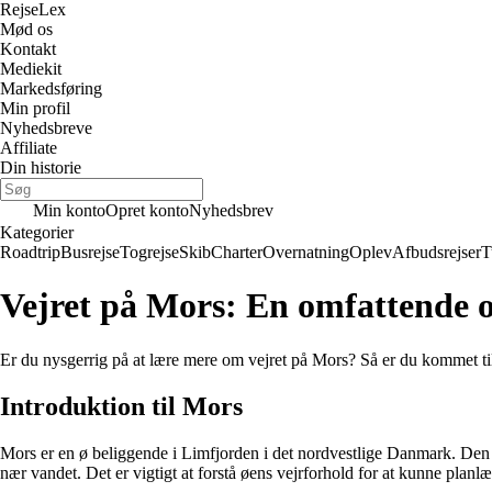
Rejse
Lex
Mød os
Kontakt
Mediekit
Markedsføring
Min profil
Nyhedsbreve
Affiliate
Din historie
Min konto
Opret konto
Nyhedsbrev
Kategorier
Roadtrip
Busrejse
Togrejse
Skib
Charter
Overnatning
Oplev
Afbudsrejser
T
Vejret på Mors: En omfattende o
Er du nysgerrig på at lære mere om vejret på Mors? Så er du kommet til 
Introduktion til Mors
Mors er en ø beliggende i Limfjorden i det nordvestlige Danmark. Den e
nær vandet. Det er vigtigt at forstå øens vejrforhold for at kunne planl