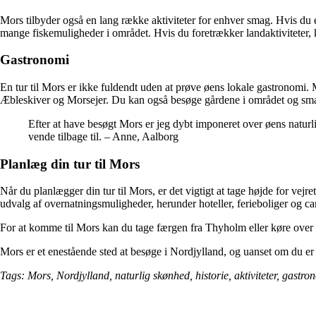
Mors tilbyder også en lang række aktiviteter for enhver smag. Hvis du 
mange fiskemuligheder i området. Hvis du foretrækker landaktiviteter, k
Gastronomi
En tur til Mors er ikke fuldendt uden at prøve øens lokale gastronomi. Mo
Æbleskiver og Morsejer. Du kan også besøge gårdene i området og sma
Efter at have besøgt Mors er jeg dybt imponeret over øens naturli
vende tilbage til. – Anne, Aalborg
Planlæg din tur til Mors
Når du planlægger din tur til Mors, er det vigtigt at tage højde for v
udvalg af overnatningsmuligheder, herunder hoteller, ferieboliger og c
For at komme til Mors kan du tage færgen fra Thyholm eller køre over b
Mors er et enestående sted at besøge i Nordjylland, og uanset om du er i
Tags: Mors, Nordjylland, naturlig skønhed, historie, aktiviteter, gastrono