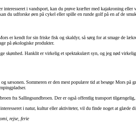
er interesseret i vandsport, kan du prøve kræfter med kajakroning elle
an du udforske øen på cykel eller spille en runde golf på en af ​​de smu
rs er kendt for sin friske fisk og skaldyr, så sørg for at smage de lækre
ge på økologiske produkter.
ge skønhed. Hanklit er virkelig et spektakulært syn, og jeg nød virkelig
ejret og sæsonen. Sommeren er den mest populære tid at besøge Mors på g
ampingpladser.
roen fra Sallingsundbroen. Der er også offentlig transport tilgængelig,
nteresseret i natur, kultur eller aktiviteter, vil du finde noget at glæd
mi, rejse, ferie