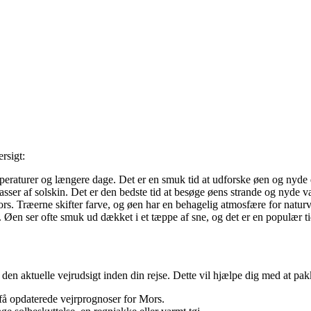
rsigt:
peraturer og længere dage. Det er en smuk tid at udforske øen og nyde
r af solskin. Det er den bedste tid at besøge øens strande og nyde v
rs. Træerne skifter farve, og øen har en behagelig atmosfære for natur
. Øen ser ofte smuk ud dækket i et tæppe af sne, og det er en populær 
r den aktuelle vejrudsigt inden din rejse. Dette vil hjælpe dig med at pa
 få opdaterede vejrprognoser for Mors.