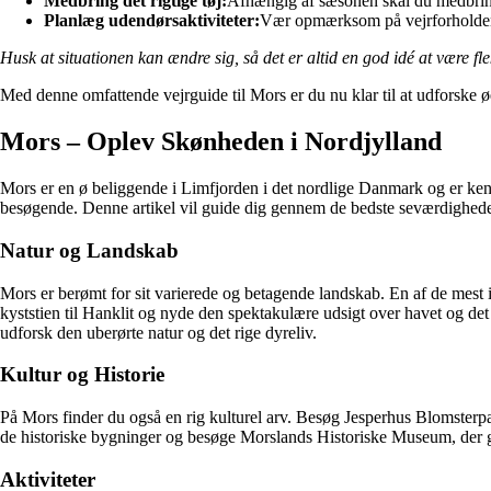
Medbring det rigtige tøj:
Afhængig af sæsonen skal du medbringe
Planlæg udendørsaktiviteter:
Vær opmærksom på vejrforholdene,
Husk at situationen kan ændre sig, så det er altid en god idé at være fle
Med denne omfattende vejrguide til Mors er du nu klar til at udforske ø
Mors – Oplev Skønheden i Nordjylland
Mors er en ø beliggende i Limfjorden i det nordlige Danmark og er kendt 
besøgende. Denne artikel vil guide dig gennem de bedste seværdigheder
Natur og Landskab
Mors er berømt for sit varierede og betagende landskab. En af de mest 
kyststien til Hanklit og nyde den spektakulære udsigt over havet og 
udforsk den uberørte natur og det rige dyreliv.
Kultur og Historie
På Mors finder du også en rig kulturel arv. Besøg Jesperhus Blomster
de historiske bygninger og besøge Morslands Historiske Museum, der giv
Aktiviteter