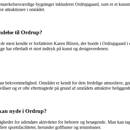
t bemærkelsesværdige bygninger inkluderer Ordrupgaard, som er et kun
 attraktioner i området.
ndelse til Ordrup?
de mest kendte er forfatteren Karen Blixen, der boede i Ordrupgaard 
 har efterladt et stort indtryk på kunst og designverdenen.
ban bekvemmelighed. Området er kendt for dets fredelige atmosfære, gr
r villaer og er ofte eftertragtede på grund af områdets attraktive beliggen
 kan nyde i Ordrup?
gheder for udendørs aktiviteter for beboere og besøgende. Man kan ta
ere sportsfaciliteter, herunder golfbaner og tennisbaner.