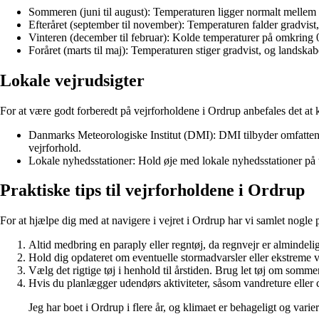
Sommeren (juni til august): Temperaturen ligger normalt mellem 
Efteråret (september til november): Temperaturen falder gradvist,
Vinteren (december til februar): Kolde temperaturer på omkring 
Foråret (marts til maj): Temperaturen stiger gradvist, og landskab
Lokale vejrudsigter
For at være godt forberedt på vejrforholdene i Ordrup anbefales det at k
Danmarks Meteorologiske Institut (DMI): DMI tilbyder omfatten
vejrforhold.
Lokale nyhedsstationer: Hold øje med lokale nyhedsstationer på t
Praktiske tips til vejrforholdene i Ordrup
For at hjælpe dig med at navigere i vejret i Ordrup har vi samlet nogle p
Altid medbring en paraply eller regntøj, da regnvejr er almindeligt,
Hold dig opdateret om eventuelle stormadvarsler eller ekstreme v
Vælg det rigtige tøj i henhold til årstiden. Brug let tøj om somme
Hvis du planlægger udendørs aktiviteter, såsom vandreture eller 
Jeg har boet i Ordrup i flere år, og klimaet er behageligt og varie