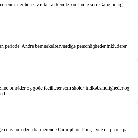
stmuseum, der huser værker af kendte kunstnere som Gauguin og
i en periode. Andre bemærkelsesværdige personligheder inkluderer
ønne områder og gode faciliteter som skoler, indkøbsmuligheder og
hed.
ge en gåtur i den charmerende Ordruplund Park, nyde en picnic på