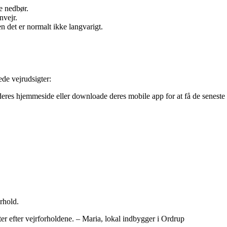
e nedbør.
nvejr.
 det er normalt ikke langvarigt.
ede vejrudsigter:
res hjemmeside eller downloade deres mobile app for at få de seneste
rhold.
eter efter vejrforholdene. – Maria, lokal indbygger i Ordrup