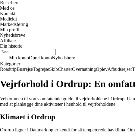
Rejse
Lex
Mød os
Kontakt
Mediekit
Markedsføring
Min profil
Nyhedsbreve
Affiliate
Din historie
Min konto
Opret konto
Nyhedsbrev
Kategorier
Roadtrip
Busrejse
Togrejse
Skib
Charter
Overnatning
Oplev
Afbudsrejser
T
Vejrforhold i Ordrup: En omfatt
Velkommen til vores omfattende guide til vejrforholdene i Ordrup. Uanset 
med at planlægge dine aktiviteter i henhold til vejrforholdene.
Klimaet i Ordrup
Ordrup ligger i Danmark og er kendt for sit tempererede havklima. Områ