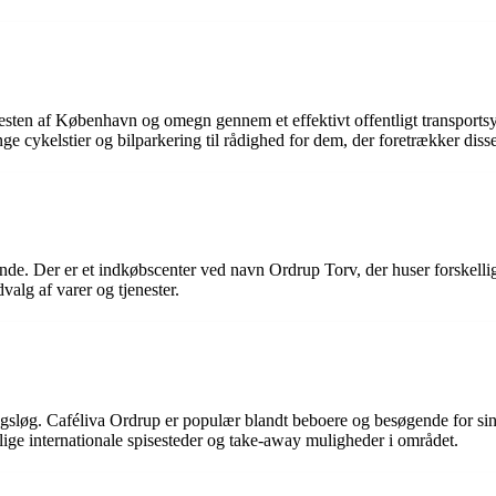
esten af København og omegn gennem et effektivt offentligt transportsys
e cykelstier og bilparkering til rådighed for dem, der foretrækker disse
de. Der er et indkøbscenter ved navn Ordrup Torv, der huser forskelli
dvalg af varer og tjenester.
smagsløg. Caféliva Ordrup er populær blandt beboere og besøgende for 
llige internationale spisesteder og take-away muligheder i området.