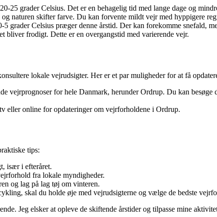
20-25 grader Celsius. Det er en behagelig tid med lange dage og mindr
 og naturen skifter farve. Du kan forvente mildt vejr med hyppigere reg
0-5 grader Celsius præger denne årstid. Der kan forekomme snefald, men
et bliver frodigt. Dette er en overgangstid med varierende vejr.
onsultere lokale vejrudsigter. Her er et par muligheder for at få opdater
de vejrprognoser for hele Danmark, herunder Ordrup. Du kan besøge de
v eller online for opdateringer om vejrforholdene i Ordrup.
raktiske tips:
 især i efteråret.
ejrforhold fra lokale myndigheder.
ren og lag på lag tøj om vinteren.
cykling, skal du holde øje med vejrudsigterne og vælge de bedste vejrfo
rende. Jeg elsker at opleve de skiftende årstider og tilpasse mine aktivit