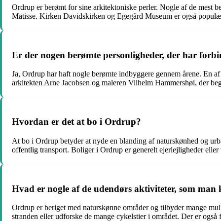
Ordrup er berømt for sine arkitektoniske perler. Nogle af de mes
Matisse. Kirken Davidskirken og Egegård Museum er også populære
Er der nogen berømte personligheder, der har forbi
Ja, Ordrup har haft nogle berømte indbyggere gennem årene. En af 
arkitekten Arne Jacobsen og maleren Vilhelm Hammershøi, der begge
Hvordan er det at bo i Ordrup?
At bo i Ordrup betyder at nyde en blanding af naturskønhed og ur
offentlig transport. Boliger i Ordrup er generelt ejerlejligheder elle
Hvad er nogle af de udendørs aktiviteter, som man
Ordrup er beriget med naturskønne områder og tilbyder mange muli
stranden eller udforske de mange cykelstier i området. Der er også fl