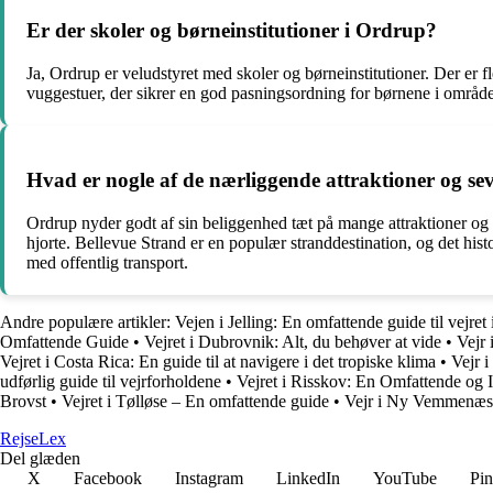
Er der skoler og børneinstitutioner i Ordrup?
Ja, Ordrup er veludstyret med skoler og børneinstitutioner. Der er 
vuggestuer, der sikrer en god pasningsordning for børnene i område
Hvad er nogle af de nærliggende attraktioner og s
Ordrup nyder godt af sin beliggenhed tæt på mange attraktioner og 
hjorte. Bellevue Strand er en populær stranddestination, og det his
med offentlig transport.
Andre populære artikler:
Vejen i Jelling: En omfattende guide til vejret i
Omfattende Guide
•
Vejret i Dubrovnik: Alt, du behøver at vide
•
Vejr
Vejret i Costa Rica: En guide til at navigere i det tropiske klima
•
Vejr i
udførlig guide til vejrforholdene
•
Vejret i Risskov: En Omfattende og 
Brovst
•
Vejret i Tølløse – En omfattende guide
•
Vejr i Ny Vemmenæs
Rejse
Lex
Del glæden
X
Facebook
Instagram
LinkedIn
YouTube
Pin