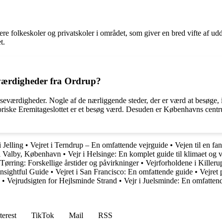
flere folkeskoler og privatskoler i området, som giver en bred vifte af 
t.
eværdigheder fra Ordrup?
seværdigheder. Nogle af de nærliggende steder, der er værd at besøge,
toriske Eremitageslottet er et besøg værd. Desuden er Københavns centru
 Jelling
•
Vejret i Terndrup – En omfattende vejrguide
•
Vejen til en f
 i Valby, København
•
Vejr i Helsinge: En komplet guide til klimaet og 
 Tørring: Forskellige årstider og påvirkninger
•
Vejrforholdene i Killeru
Insightful Guide
•
Vejret i San Francisco: En omfattende guide
•
Vejret 
•
Vejrudsigten for Hejlsminde Strand
•
Vejr i Juelsminde: En omfattend
terest
TikTok
Mail
RSS