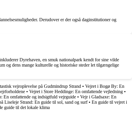
uddannelsesmuligheder. Derudover er der også daginstitutioner og
 inkluderer Dyrehaven, en smuk nationalpark kendt for sine vilde
m og dens mange kulturelle og historiske steder let tilgængelige
antastisk vejroplevelse på Gudmindrup Strand
•
Vejret i Bogø By: En
vejrforholdene
•
Vejret i Store Heddinge: En omfattende vejledning
•
p: En omfattende og indsigtfuld vejrguide
•
Vejr i Gladsaxe: En
på Liseleje Strand: En guide til sol, sand og surf
•
En guide til vejret i
e guide til det lokale klima