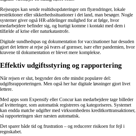
Rejseapps kan sende realtidsopdateringer om flyændringer, lokale
restriktioner eller sikkerhedssituationer i det land, man besøger. Nogle
systemer giver også HR-afdelinger mulighed for at følge, hvor
medarbejdere befinder sig, og hurtigt komme i kontakt med dem i
tilfælde af krise eller naturkatastrofe.
Digitale sundhedspas og dokumentation for vaccinationer har desuden
gjort det lettere at rejse på tværs af grænser, især efter pandemien, hvor
kravene til dokumentation er blevet mere komplekse.
Effektiv udgiftsstyring og rapportering
Når rejsen er slut, begynder den ofte mindst populære del:
udgiftsrapporteringen. Men også her har digitale løsninger gjort livet
lettere.
Med apps som Expensify eller Concur kan medarbejdere tage billeder
af kvitteringer, som automatisk registreres og kategoriseres. Systemet
kan endda matche udgifter med virksomhedens kreditkorttransaktioner,
så rapporteringen sker næsten automatisk.
Det sparer både tid og frustration – og reducerer risikoen for fejl i
regnskabet.