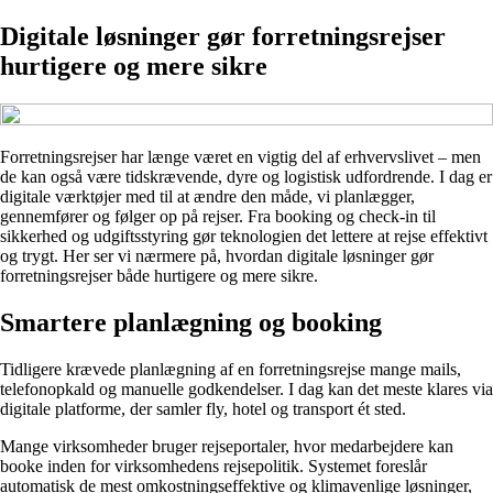
Digitale løsninger gør forretningsrejser
hurtigere og mere sikre
Forretningsrejser har længe været en vigtig del af erhvervslivet – men
de kan også være tidskrævende, dyre og logistisk udfordrende. I dag er
digitale værktøjer med til at ændre den måde, vi planlægger,
gennemfører og følger op på rejser. Fra booking og check-in til
sikkerhed og udgiftsstyring gør teknologien det lettere at rejse effektivt
og trygt. Her ser vi nærmere på, hvordan digitale løsninger gør
forretningsrejser både hurtigere og mere sikre.
Smartere planlægning og booking
Tidligere krævede planlægning af en forretningsrejse mange mails,
telefonopkald og manuelle godkendelser. I dag kan det meste klares via
digitale platforme, der samler fly, hotel og transport ét sted.
Mange virksomheder bruger rejseportaler, hvor medarbejdere kan
booke inden for virksomhedens rejsepolitik. Systemet foreslår
automatisk de mest omkostningseffektive og klimavenlige løsninger,