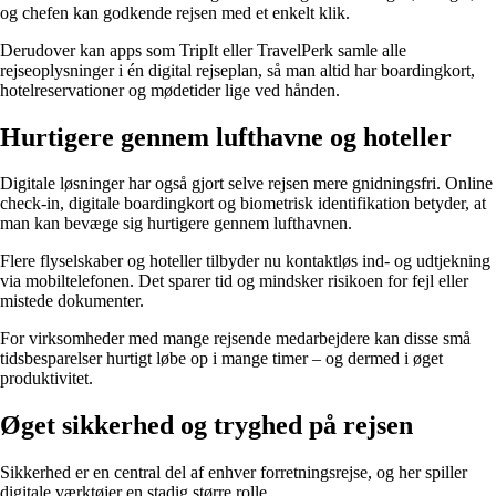
og chefen kan godkende rejsen med et enkelt klik.
Derudover kan apps som TripIt eller TravelPerk samle alle
rejseoplysninger i én digital rejseplan, så man altid har boardingkort,
hotelreservationer og mødetider lige ved hånden.
Hurtigere gennem lufthavne og hoteller
Digitale løsninger har også gjort selve rejsen mere gnidningsfri. Online
check-in, digitale boardingkort og biometrisk identifikation betyder, at
man kan bevæge sig hurtigere gennem lufthavnen.
Flere flyselskaber og hoteller tilbyder nu kontaktløs ind- og udtjekning
via mobiltelefonen. Det sparer tid og mindsker risikoen for fejl eller
mistede dokumenter.
For virksomheder med mange rejsende medarbejdere kan disse små
tidsbesparelser hurtigt løbe op i mange timer – og dermed i øget
produktivitet.
Øget sikkerhed og tryghed på rejsen
Sikkerhed er en central del af enhver forretningsrejse, og her spiller
digitale værktøjer en stadig større rolle.