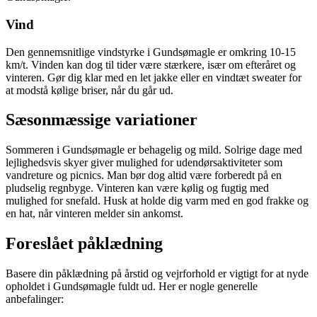
Vind
Den gennemsnitlige vindstyrke i Gundsømagle er omkring 10-15
km/t. Vinden kan dog til tider være stærkere, især om efteråret og
vinteren. Gør dig klar med en let jakke eller en vindtæt sweater for
at modstå kølige briser, når du går ud.
Sæsonmæssige variationer
Sommeren i Gundsømagle er behagelig og mild. Solrige dage med
lejlighedsvis skyer giver mulighed for udendørsaktiviteter som
vandreture og picnics. Man bør dog altid være forberedt på en
pludselig regnbyge. Vinteren kan være kølig og fugtig med
mulighed for snefald. Husk at holde dig varm med en god frakke og
en hat, når vinteren melder sin ankomst.
Foreslået påklædning
Basere din påklædning på årstid og vejrforhold er vigtigt for at nyde
opholdet i Gundsømagle fuldt ud. Her er nogle generelle
anbefalinger: