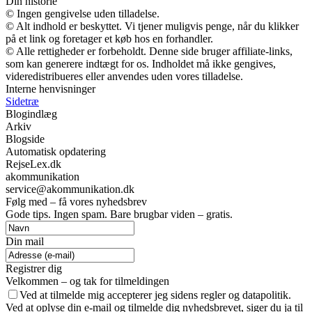
Din historie
© Ingen gengivelse uden tilladelse.
© Alt indhold er beskyttet. Vi tjener muligvis penge, når du klikker
på et link og foretager et køb hos en forhandler.
© Alle rettigheder er forbeholdt. Denne side bruger affiliate-links,
som kan generere indtægt for os. Indholdet må ikke gengives,
videredistribueres eller anvendes uden vores tilladelse.
Interne henvisninger
Sidetræ
Blogindlæg
Arkiv
Blogside
Automatisk opdatering
RejseLex.dk
akommunikation
service@akommunikation.dk
Følg med – få vores nyhedsbrev
Gode tips. Ingen spam. Bare brugbar viden – gratis.
Din mail
Registrer dig
Velkommen – og tak for tilmeldingen
Ved at tilmelde mig accepterer jeg sidens regler og datapolitik.
Ved at oplyse din e-mail og tilmelde dig nyhedsbrevet, siger du ja til