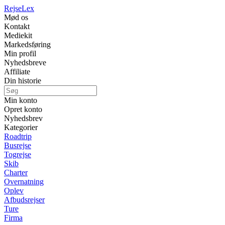
Rejse
Lex
Mød os
Kontakt
Mediekit
Markedsføring
Min profil
Nyhedsbreve
Affiliate
Din historie
Min konto
Opret konto
Nyhedsbrev
Kategorier
Roadtrip
Busrejse
Togrejse
Skib
Charter
Overnatning
Oplev
Afbudsrejser
Ture
Firma