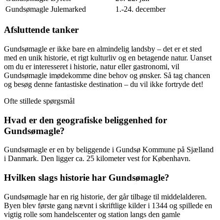
Gundsømagle Julemarked
1.-24. december
Afsluttende tanker
Gundsømagle er ikke bare en almindelig landsby – det er et sted
med en unik historie, et rigt kulturliv og en betagende natur. Uanset
om du er interesseret i historie, natur eller gastronomi, vil
Gundsømagle imødekomme dine behov og ønsker. Så tag chancen
og besøg denne fantastiske destination – du vil ikke fortryde det!
Ofte stillede spørgsmål
Hvad er den geografiske beliggenhed for
Gundsømagle?
Gundsømagle er en by beliggende i Gundsø Kommune på Sjælland
i Danmark. Den ligger ca. 25 kilometer vest for København.
Hvilken slags historie har Gundsømagle?
Gundsømagle har en rig historie, der går tilbage til middelalderen.
Byen blev første gang nævnt i skriftlige kilder i 1344 og spillede en
vigtig rolle som handelscenter og station langs den gamle