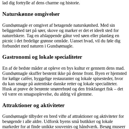
lad dig fortrylle af dens charme og historie.
Naturskønne omgivelser
Gundsømagle er omgivet af betagende naturskønhed. Med sin
beliggenhed tæt på søer, skove og marker er det et ideelt sted for
naturelskere. Tag en afslappende gåtur ved søen eller planlæg en
picnic i det fredelige grønne område. Uanset hvad, vil du føle dig
forbundet med naturen i Gundsømagle.
Gastronomi og lokale specialiteter
En af de bedste måder at opleve en bys kultur er gennem dens mad.
Gundsømagle skuffer bestemt ikke på denne front. Byen er hjemsted
for kølige caféer, hyggelige restauranter og lokale spisesteder, hvor
du kan smage på autentiske danske retter og lokale specialiteter.
Husk at prøve de berømte smørrebrød og den friskfanget fisk – det
vil være en smagsoplevelse, du aldrig vil glemme.
Attraktioner og aktiviteter
Gundsømagle tilbyder en bred vifte af attraktioner og aktiviteter for
besøgende i alle aldre. Udforsk byens små butikker og lokale
markeder for at finde unikke souvenirs og håndværk. Besøg museer