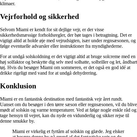
klimaer.
Vejrforhold og sikkerhed
Selvom Miami er kendt for sit dejlige vejr, er der visse
sikkerhedsmæssige forholdsregler, der bør tages i betragtning. Det er
vigtigt altid at holde øje med vejrudsigten, især under regnsæsonen, og
følge eventuelle advarsler eller instruktioner fra myndighederne.
For at undgå solskoldning er det vigtigt altid at bruge solcreme med en
høj solfaktor og beskytte dig selv med solhatte, solbriller og let, åndbart
tøj. Hvis du besøger Miami om sommeren, er det også en god idé at
drikke rigeligt med vand for at undgå dehydrering.
Konklusion
Miami er en fantastisk destination med fantastisk vejr året rundt.
Uanset om du besøger i den tørre sæson eller regnsæsonen, vil du blive
mødt af solskin og varme temperaturer. Ved at følge nogle enkle råd og
tage hensyn til vejret, kan du nyde en vidunderlig og sikker rejse til
denne smukke by.
Miami er virkelig et fyrtårn af solskin og glæde. Jeg elsker
at besøge denne by på grund af det fantastiske vejr og de