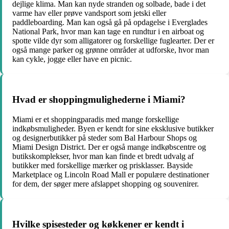
dejlige klima. Man kan nyde stranden og solbade, bade i det
varme hav eller prøve vandsport som jetski eller
paddleboarding. Man kan også gå på opdagelse i Everglades
National Park, hvor man kan tage en rundtur i en airboat og
spotte vilde dyr som alligatorer og forskellige fuglearter. Der er
også mange parker og grønne områder at udforske, hvor man
kan cykle, jogge eller have en picnic.
Hvad er shoppingmulighederne i Miami?
Miami er et shoppingparadis med mange forskellige
indkøbsmuligheder. Byen er kendt for sine eksklusive butikker
og designerbutikker på steder som Bal Harbour Shops og
Miami Design District. Der er også mange indkøbscentre og
butikskomplekser, hvor man kan finde et bredt udvalg af
butikker med forskellige mærker og prisklasser. Bayside
Marketplace og Lincoln Road Mall er populære destinationer
for dem, der søger mere afslappet shopping og souvenirer.
Hvilke spisesteder og køkkener er kendt i