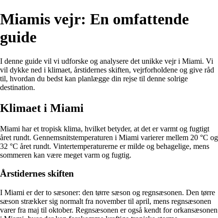
Miamis vejr: En omfattende
guide
I denne guide vil vi udforske og analysere det unikke vejr i Miami. Vi
vil dykke ned i klimaet, årstidernes skiften, vejrforholdene og give råd
til, hvordan du bedst kan planlægge din rejse til denne solrige
destination.
Klimaet i Miami
Miami har et tropisk klima, hvilket betyder, at det er varmt og fugtigt
året rundt. Gennemsnitstemperaturen i Miami varierer mellem 20 °C og
32 °C året rundt. Vintertemperaturerne er milde og behagelige, mens
sommeren kan være meget varm og fugtig.
Årstidernes skiften
I Miami er der to sæsoner: den tørre sæson og regnsæsonen. Den tørre
sæson strækker sig normalt fra november til april, mens regnsæsonen
varer fra maj til oktober. Regnsæsonen er også kendt for orkansæsonen