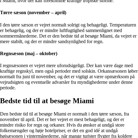
i Miami, hvor der kan forekomme kraftige tropiske storme.
Tørre sæson (november – april)
I den tørre sæson er vejret normalt solrigt og behageligt. Temperaturen
er behagelig, og der er mindre luftfugtighed sammenlignet med
sommermånederne. Det er den bedste tid at besøge Miami, da vejret er
mere stabilt, og der er mindre sandsynlighed for regn.
Regnsæson (maj – oktober)
I regnsæsonen er vejret mere uforudsigeligt. Der kan være dage med
kraftige regnskyl, men også perioder med solskin. Orkansæsonen løber
normalt fra juni til november, og det er vigtigt at være opmærksom på
vejrudsigten og eventuelle advarsler fra myndighederne under denne
periode.
Bedste tid til at besøge Miami
Den bedste tid til at besøge Miami er normalt i den tørre sæson, fra
november til april. Det er her vejret er mest behageligt, og der er
mindre risiko for regn og orkaner. Hvis du ønsker at undgå store
folkemængder og høje hotelpriser, er det en god idé at undgå
højsæsonen i vintermånederne, når mange turister flygter fra koldere