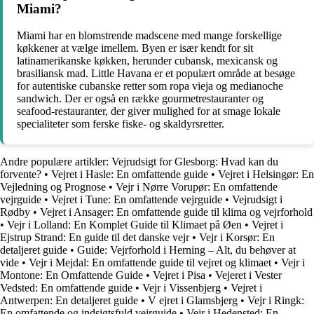
Miami?
Miami har en blomstrende madscene med mange forskellige
køkkener at vælge imellem. Byen er især kendt for sit
latinamerikanske køkken, herunder cubansk, mexicansk og
brasiliansk mad. Little Havana er et populært område at besøge
for autentiske cubanske retter som ropa vieja og medianoche
sandwich. Der er også en række gourmetrestauranter og
seafood-restauranter, der giver mulighed for at smage lokale
specialiteter som ferske fiske- og skaldyrsretter.
Andre populære artikler:
Vejrudsigt for Glesborg: Hvad kan du
forvente?
•
Vejret i Hasle: En omfattende guide
•
Vejret i Helsingør: En
Vejledning og Prognose
•
Vejr i Nørre Vorupør: En omfattende
vejrguide
•
Vejret i Tune: En omfattende vejrguide
•
Vejrudsigt i
Rødby
•
Vejret i Ansager: En omfattende guide til klima og vejrforhold
•
Vejr i Lolland: En Komplet Guide til Klimaet på Øen
•
Vejret i
Ejstrup Strand: En guide til det danske vejr
•
Vejr i Korsør: En
detaljeret guide
•
Guide: Vejrforhold i Herning – Alt, du behøver at
vide
•
Vejr i Mejdal: En omfattende guide til vejret og klimaet
•
Vejr i
Montone: En Omfattende Guide
•
Vejret i Pisa
•
Vejeret i Vester
Vedsted: En omfattende guide
•
Vejr i Vissenbjerg
•
Vejret i
Antwerpen: En detaljeret guide
•
V ejret i Glamsbjerg
•
Vejr i Ringk:
En omfattende og indsigtsfuld vejrguide
•
Vejr i Hedensted: En