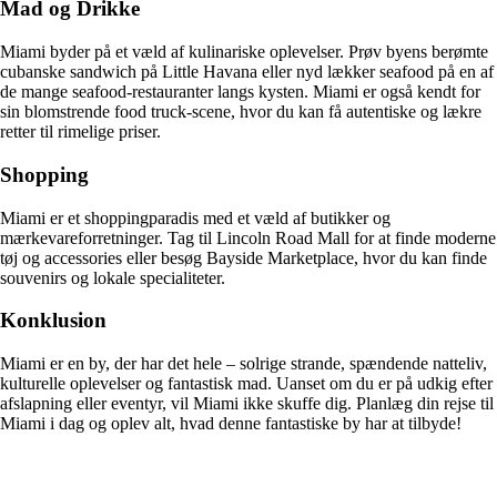
Mad og Drikke
Miami byder på et væld af kulinariske oplevelser. Prøv byens berømte
cubanske sandwich på Little Havana eller nyd lækker seafood på en af
de mange seafood-restauranter langs kysten. Miami er også kendt for
sin blomstrende food truck-scene, hvor du kan få autentiske og lækre
retter til rimelige priser.
Shopping
Miami er et shoppingparadis med et væld af butikker og
mærkevareforretninger. Tag til Lincoln Road Mall for at finde moderne
tøj og accessories eller besøg Bayside Marketplace, hvor du kan finde
souvenirs og lokale specialiteter.
Konklusion
Miami er en by, der har det hele – solrige strande, spændende natteliv,
kulturelle oplevelser og fantastisk mad. Uanset om du er på udkig efter
afslapning eller eventyr, vil Miami ikke skuffe dig. Planlæg din rejse til
Miami i dag og oplev alt, hvad denne fantastiske by har at tilbyde!