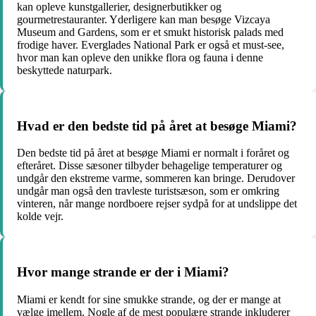
kan opleve kunstgallerier, designerbutikker og
gourmetrestauranter. Yderligere kan man besøge Vizcaya
Museum and Gardens, som er et smukt historisk palads med
frodige haver. Everglades National Park er også et must-see,
hvor man kan opleve den unikke flora og fauna i denne
beskyttede naturpark.
Hvad er den bedste tid på året at besøge Miami?
Den bedste tid på året at besøge Miami er normalt i foråret og
efteråret. Disse sæsoner tilbyder behagelige temperaturer og
undgår den ekstreme varme, sommeren kan bringe. Derudover
undgår man også den travleste turistsæson, som er omkring
vinteren, når mange nordboere rejser sydpå for at undslippe det
kolde vejr.
Hvor mange strande er der i Miami?
Miami er kendt for sine smukke strande, og der er mange at
vælge imellem. Nogle af de mest populære strande inkluderer