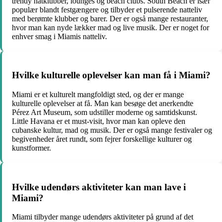
trendy natklubber, lounges og beach clubs. South Beach er især
populær blandt festgængere og tilbyder et pulserende natteliv
med berømte klubber og barer. Der er også mange restauranter,
hvor man kan nyde lækker mad og live musik. Der er noget for
enhver smag i Miamis natteliv.
Hvilke kulturelle oplevelser kan man få i Miami?
Miami er et kulturelt mangfoldigt sted, og der er mange
kulturelle oplevelser at få. Man kan besøge det anerkendte
Pérez Art Museum, som udstiller moderne og samtidskunst.
Little Havana er et must-visit, hvor man kan opleve den
cubanske kultur, mad og musik. Der er også mange festivaler og
begivenheder året rundt, som fejrer forskellige kulturer og
kunstformer.
Hvilke udendørs aktiviteter kan man lave i
Miami?
Miami tilbyder mange udendørs aktiviteter på grund af det