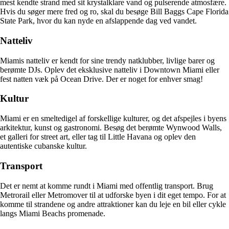
mest kendte strand med sit krystalklare vand og pulserende atmosfære.
Hvis du søger mere fred og ro, skal du besøge Bill Baggs Cape Florida
State Park, hvor du kan nyde en afslappende dag ved vandet.
Natteliv
Miamis natteliv er kendt for sine trendy natklubber, livlige barer og
berømte DJs. Oplev det eksklusive natteliv i Downtown Miami eller
fest natten væk på Ocean Drive. Der er noget for enhver smag!
Kultur
Miami er en smeltedigel af forskellige kulturer, og det afspejles i byens
arkitektur, kunst og gastronomi. Besøg det berømte Wynwood Walls,
et galleri for street art, eller tag til Little Havana og oplev den
autentiske cubanske kultur.
Transport
Det er nemt at komme rundt i Miami med offentlig transport. Brug
Metrorail eller Metromover til at udforske byen i dit eget tempo. For at
komme til strandene og andre attraktioner kan du leje en bil eller cykle
langs Miami Beachs promenade.