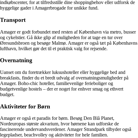
indkøbscenter, for at tilfredsstille dine shoppingbehov eller udforsk de
hyggelige gader i Amagerbrogade for unikke fund.
Transport
Amager er godt forbundet med resten af København via metro, busser
og cykelstier. Gå ikke glip af muligheden for at tage en tur over
Øresundsbroen og besøge Malmø. Amager er også tæt på Københavns
lufthavn, hvilket gør det til et praktisk valg for rejsende.
Overnatning
Uanset om du foretrækker luksushoteller eller hyggelige bed and
breakfasts, finder du et bredt udvalg af overnatningsmuligheder på
Amager. Boho-chic hoteller, familievenlige ferieboliger og
budgetvenlige hostels – der er noget for enhver smag og ethvert
budget.
Aktiviteter for Børn
Amager er også et paradis for børn. Besøg Den Blå Planet,
Nordeuropas største akvarium, hvor børnene kan udforske de
fascinerende undervandsverdener. Amager Strandpark tilbyder også
legepladser, beachvolley og aktiviteter for hele familien.