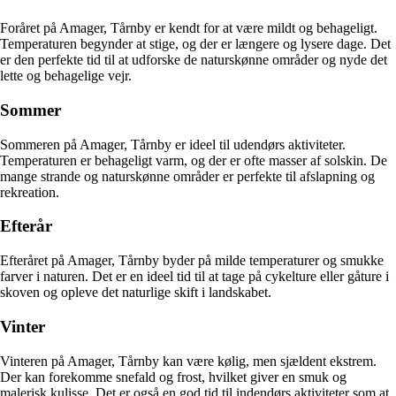
Foråret på Amager, Tårnby er kendt for at være mildt og behageligt.
Temperaturen begynder at stige, og der er længere og lysere dage. Det
er den perfekte tid til at udforske de naturskønne områder og nyde det
lette og behagelige vejr.
Sommer
Sommeren på Amager, Tårnby er ideel til udendørs aktiviteter.
Temperaturen er behageligt varm, og der er ofte masser af solskin. De
mange strande og naturskønne områder er perfekte til afslapning og
rekreation.
Efterår
Efteråret på Amager, Tårnby byder på milde temperaturer og smukke
farver i naturen. Det er en ideel tid til at tage på cykelture eller gåture i
skoven og opleve det naturlige skift i landskabet.
Vinter
Vinteren på Amager, Tårnby kan være kølig, men sjældent ekstrem.
Der kan forekomme snefald og frost, hvilket giver en smuk og
malerisk kulisse. Det er også en god tid til indendørs aktiviteter som at