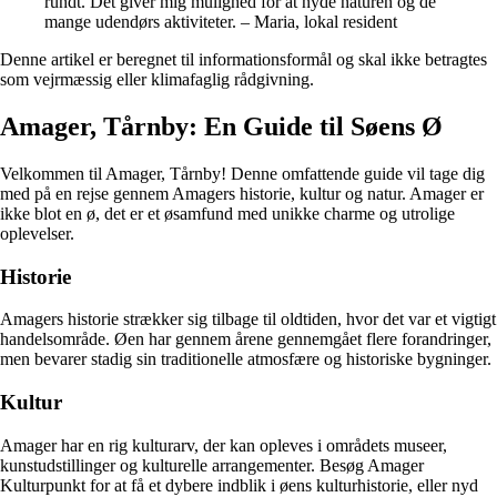
rundt. Det giver mig mulighed for at nyde naturen og de
mange udendørs aktiviteter. – Maria, lokal resident
Denne artikel er beregnet til informationsformål og skal ikke betragtes
som vejrmæssig eller klimafaglig rådgivning.
Amager, Tårnby: En Guide til Søens Ø
Velkommen til Amager, Tårnby! Denne omfattende guide vil tage dig
med på en rejse gennem Amagers historie, kultur og natur. Amager er
ikke blot en ø, det er et øsamfund med unikke charme og utrolige
oplevelser.
Historie
Amagers historie strækker sig tilbage til oldtiden, hvor det var et vigtigt
handelsområde. Øen har gennem årene gennemgået flere forandringer,
men bevarer stadig sin traditionelle atmosfære og historiske bygninger.
Kultur
Amager har en rig kulturarv, der kan opleves i områdets museer,
kunstudstillinger og kulturelle arrangementer. Besøg Amager
Kulturpunkt for at få et dybere indblik i øens kulturhistorie, eller nyd