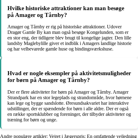
Hvilke historiske attraktioner kan man besøge
på Amager og Tårnby?
Amager og Tårnby er rig på historiske attraktioner. Udover
Dragør Gamle By kan man også besøge Kongelunden, som er
en stor eng, der tidligere blev brugt til kongelige jagter. Den lille
landsby Maglebylille giver et indblik i Amagers landlige historie
og har velbevarede gamle huse og bindingsværkshuse.
Hvad er nogle eksempler på aktivitetsmuligheder
for børn på Amager og Tårnby?
Der er flere aktiviteter for børn på Amager og Tårnby. Amager
Strandpark har en stor legeplads og strandområde, hvor børnene
kan lege og bygge sandslotte. Øresundsakvariet har interaktive
udstillinger, der er spændende for børn i alle aldre. Der er også
en række sportsklubber og foreninger, der tilbyder aktiviteter og
træning for børn og unge.
Andre populære artikler:
Vejret i Jægerspris: En omfattende vejledning