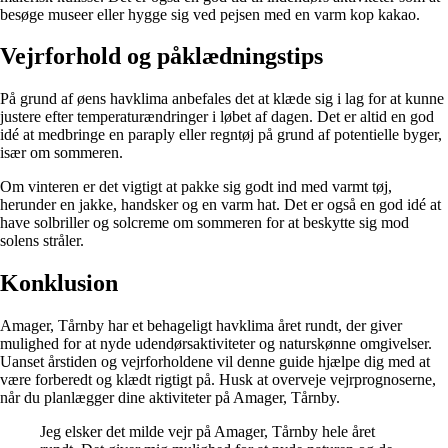
besøge museer eller hygge sig ved pejsen med en varm kop kakao.
Vejrforhold og påklædningstips
På grund af øens havklima anbefales det at klæde sig i lag for at kunne
justere efter temperaturændringer i løbet af dagen. Det er altid en god
idé at medbringe en paraply eller regntøj på grund af potentielle byger,
især om sommeren.
Om vinteren er det vigtigt at pakke sig godt ind med varmt tøj,
herunder en jakke, handsker og en varm hat. Det er også en god idé at
have solbriller og solcreme om sommeren for at beskytte sig mod
solens stråler.
Konklusion
Amager, Tårnby har et behageligt havklima året rundt, der giver
mulighed for at nyde udendørsaktiviteter og naturskønne omgivelser.
Uanset årstiden og vejrforholdene vil denne guide hjælpe dig med at
være forberedt og klædt rigtigt på. Husk at overveje vejrprognoserne,
når du planlægger dine aktiviteter på Amager, Tårnby.
Jeg elsker det milde vejr på Amager, Tårnby hele året