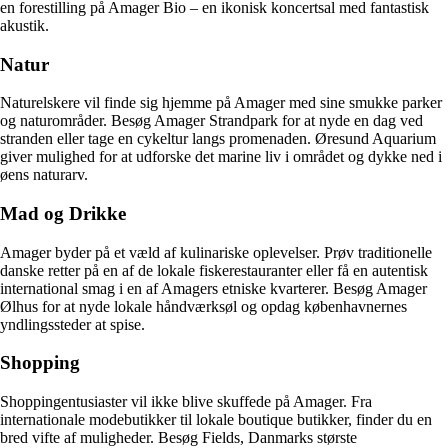
en forestilling på Amager Bio – en ikonisk koncertsal med fantastisk
akustik.
Natur
Naturelskere vil finde sig hjemme på Amager med sine smukke parker
og naturområder. Besøg Amager Strandpark for at nyde en dag ved
stranden eller tage en cykeltur langs promenaden. Øresund Aquarium
giver mulighed for at udforske det marine liv i området og dykke ned i
øens naturarv.
Mad og Drikke
Amager byder på et væld af kulinariske oplevelser. Prøv traditionelle
danske retter på en af de lokale fiskerestauranter eller få en autentisk
international smag i en af Amagers etniske kvarterer. Besøg Amager
Ølhus for at nyde lokale håndværksøl og opdag københavnernes
yndlingssteder at spise.
Shopping
Shoppingentusiaster vil ikke blive skuffede på Amager. Fra
internationale modebutikker til lokale boutique butikker, finder du en
bred vifte af muligheder. Besøg Fields, Danmarks største