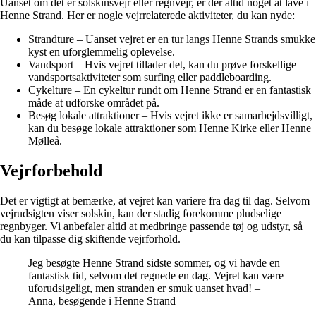
Uanset om det er solskinsvejr eller regnvejr, er der altid noget at lave i
Henne Strand. Her er nogle vejrrelaterede aktiviteter, du kan nyde:
Strandture – Uanset vejret er en tur langs Henne Strands smukke
kyst en uforglemmelig oplevelse.
Vandsport – Hvis vejret tillader det, kan du prøve forskellige
vandsportsaktiviteter som surfing eller paddleboarding.
Cykelture – En cykeltur rundt om Henne Strand er en fantastisk
måde at udforske området på.
Besøg lokale attraktioner – Hvis vejret ikke er samarbejdsvilligt,
kan du besøge lokale attraktioner som Henne Kirke eller Henne
Mølleå.
Vejrforbehold
Det er vigtigt at bemærke, at vejret kan variere fra dag til dag. Selvom
vejrudsigten viser solskin, kan der stadig forekomme pludselige
regnbyger. Vi anbefaler altid at medbringe passende tøj og udstyr, så
du kan tilpasse dig skiftende vejrforhold.
Jeg besøgte Henne Strand sidste sommer, og vi havde en
fantastisk tid, selvom det regnede en dag. Vejret kan være
uforudsigeligt, men stranden er smuk uanset hvad! –
Anna, besøgende i Henne Strand