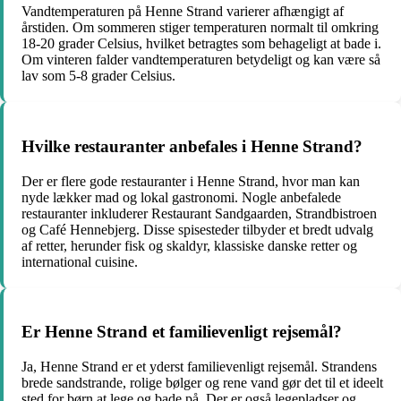
Vandtemperaturen på Henne Strand varierer afhængigt af
årstiden. Om sommeren stiger temperaturen normalt til omkring
18-20 grader Celsius, hvilket betragtes som behageligt at bade i.
Om vinteren falder vandtemperaturen betydeligt og kan være så
lav som 5-8 grader Celsius.
Hvilke restauranter anbefales i Henne Strand?
Der er flere gode restauranter i Henne Strand, hvor man kan
nyde lækker mad og lokal gastronomi. Nogle anbefalede
restauranter inkluderer Restaurant Sandgaarden, Strandbistroen
og Café Hennebjerg. Disse spisesteder tilbyder et bredt udvalg
af retter, herunder fisk og skaldyr, klassiske danske retter og
international cuisine.
Er Henne Strand et familievenligt rejsemål?
Ja, Henne Strand er et yderst familievenligt rejsemål. Strandens
brede sandstrande, rolige bølger og rene vand gør det til et ideelt
sted for børn at lege og bade på. Der er også legepladser og