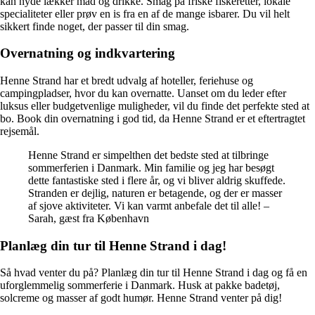
kan nyde lækker mad og drikke. Smag på friske fiskeretter, lokale
specialiteter eller prøv en is fra en af de mange isbarer. Du vil helt
sikkert finde noget, der passer til din smag.
Overnatning og indkvartering
Henne Strand har et bredt udvalg af hoteller, feriehuse og
campingpladser, hvor du kan overnatte. Uanset om du leder efter
luksus eller budgetvenlige muligheder, vil du finde det perfekte sted at
bo. Book din overnatning i god tid, da Henne Strand er et eftertragtet
rejsemål.
Henne Strand er simpelthen det bedste sted at tilbringe
sommerferien i Danmark. Min familie og jeg har besøgt
dette fantastiske sted i flere år, og vi bliver aldrig skuffede.
Stranden er dejlig, naturen er betagende, og der er masser
af sjove aktiviteter. Vi kan varmt anbefale det til alle! –
Sarah, gæst fra København
Planlæg din tur til Henne Strand i dag!
Så hvad venter du på? Planlæg din tur til Henne Strand i dag og få en
uforglemmelig sommerferie i Danmark. Husk at pakke badetøj,
solcreme og masser af godt humør. Henne Strand venter på dig!