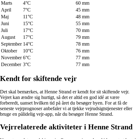
Marts
4°C
60 mm
April
7°C
45 mm
Maj
11°C
48 mm
Juni
15°C
55 mm
Juli
17°C
70 mm
August
17°C
79 mm
September
14°C
78 mm
Oktober
10°C
76 mm
November
6°C
77 mm
December
3°C
77 mm
Kendt for skiftende vejr
Det skal bemærkes, at Henne Strand er kendt for sit skiftende vejr.
Vejret kan ændre sig hurtigt, så det er altid en god idé at være
forberedt, uanset hvilken tid på året du besøger byen. For at få de
seneste vejrprognoser anbefaler vi at tjekke vejrudsigtstjenester eller
bruge en pålidelig vejr-app, når du besøger Henne Strand.
Vejrrelaterede aktiviteter i Henne Strand