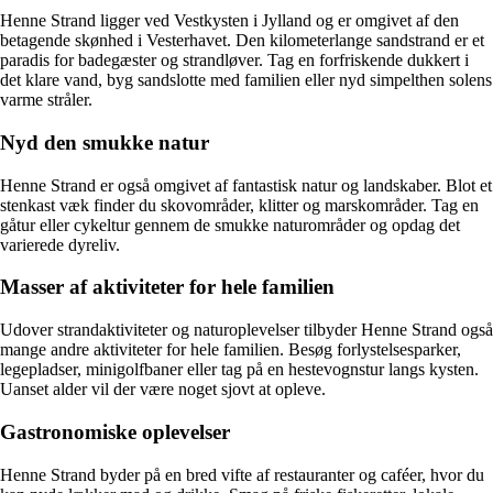
Henne Strand ligger ved Vestkysten i Jylland og er omgivet af den
betagende skønhed i Vesterhavet. Den kilometerlange sandstrand er et
paradis for badegæster og strandløver. Tag en forfriskende dukkert i
det klare vand, byg sandslotte med familien eller nyd simpelthen solens
varme stråler.
Nyd den smukke natur
Henne Strand er også omgivet af fantastisk natur og landskaber. Blot et
stenkast væk finder du skovområder, klitter og marskområder. Tag en
gåtur eller cykeltur gennem de smukke naturområder og opdag det
varierede dyreliv.
Masser af aktiviteter for hele familien
Udover strandaktiviteter og naturoplevelser tilbyder Henne Strand også
mange andre aktiviteter for hele familien. Besøg forlystelsesparker,
legepladser, minigolfbaner eller tag på en hestevognstur langs kysten.
Uanset alder vil der være noget sjovt at opleve.
Gastronomiske oplevelser
Henne Strand byder på en bred vifte af restauranter og caféer, hvor du