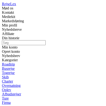
Rejse
Lex
Mød os
Kontakt
Mediekit
Markedsføring
Min profil
Nyhedsbreve
Affiliate
Din historie
Min konto
Opret konto
Nyhedsbrev
Kategorier
Roadtrip
Busrejse
Togrejse
Skib
Charter
Overnatning
Oplev
Afbudsrejser
Ture
Firma