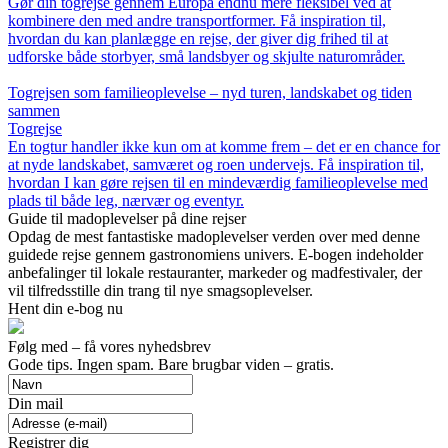
Gør din togrejse gennem Europa endnu mere fleksibel ved at
kombinere den med andre transportformer. Få inspiration til,
hvordan du kan planlægge en rejse, der giver dig frihed til at
udforske både storbyer, små landsbyer og skjulte naturområder.
Togrejsen som familieoplevelse – nyd turen, landskabet og tiden
sammen
Togrejse
En togtur handler ikke kun om at komme frem – det er en chance for
at nyde landskabet, samværet og roen undervejs. Få inspiration til,
hvordan I kan gøre rejsen til en mindeværdig familieoplevelse med
plads til både leg, nærvær og eventyr.
Guide til madoplevelser på dine rejser
Opdag de mest fantastiske madoplevelser verden over med denne
guidede rejse gennem gastronomiens univers. E-bogen indeholder
anbefalinger til lokale restauranter, markeder og madfestivaler, der
vil tilfredsstille din trang til nye smagsoplevelser.
Hent din e-bog nu
Følg med – få vores nyhedsbrev
Gode tips. Ingen spam. Bare brugbar viden – gratis.
Din mail
Registrer dig