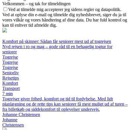
Velkommen – og tak for tilmeldingen
Ved at tilmelde mig accepterer jeg sidens regler og datapolitik.
Ved at oplyse din e-mail og tilmelde dig nyhedsbrevet, siger du ja til
vores vilkår og vores håndtering af dine data. Du har fuld kontrol og
kan til enhver tid afmelde dig.
Komfort på skinner: Sådan får seniorer mest ud af togrejsen
Nyd rejsen i ro og mag – gode råd til en behagelig togtur for
seniorer
Togrejse
Togrejse
Togrejse
Seniorliv
Rejsetips
Komfort
Transport
7 min
Togrejser giver frihed, komfort og tid til fordybelse. Med lidt
planlægning og de rette tips kan seniorer få mest muligt ud af turen –
fra billetkøb og siddekomfort til oplevelser undervejs.
Johanne Christensen
Johanne
Christensen