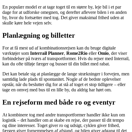
En populær model er at tage toget til en større by, leje bil i et par
dage for at udforske omegnen, og derefter aflevere bilen i en anden
by, hvor du fortsætter med tog. Det giver maksimal frihed uden at
skulle køre hele vejen selv.
Planlægning og billetter
For at få mest ud af kombinationsrejsen kan du bruge digitale
værktøjer som
Interrail Planner
,
Rome2Rio
eller
Omio
, der viser
forbindelser på tværs af transportformer. Hvis du rejser med Interrail,
kan du ofte tilføje færger og busser til din billet med rabat.
Det kan betale sig at planlægge de lange strækninger i forvejen, men
samtidig lade plads til spontanitet. Nogle af de bedste oplevelser
opstår, når du beslutter dig for at stå af toget et stop tidligere – eller
tage en omvej med bus til en lille by, du aldrig har hørt om.
En rejseform med både ro og eventyr
At kombinere tog med andre transportformer handler ikke kun om
logistik – det handler om at skabe en rejse, der passer til dit tempo
og dine interesser. Toget giver ro og udsigt, cyklen giver frihed,
færgen giver fornemmelsen af afstand, og bilen giver adgang til det