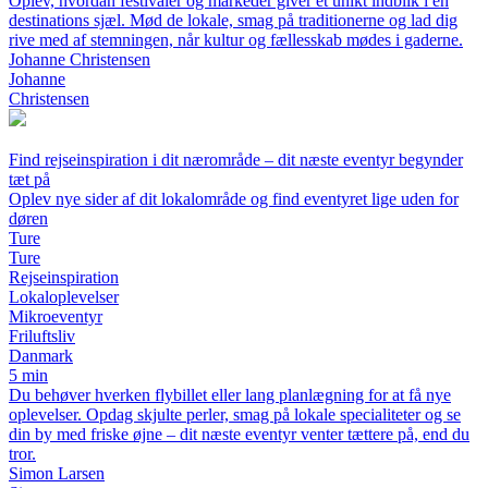
Oplev, hvordan festivaler og markeder giver et unikt indblik i en
destinations sjæl. Mød de lokale, smag på traditionerne og lad dig
rive med af stemningen, når kultur og fællesskab mødes i gaderne.
Johanne Christensen
Johanne
Christensen
Find rejseinspiration i dit nærområde – dit næste eventyr begynder
tæt på
Oplev nye sider af dit lokalområde og find eventyret lige uden for
døren
Ture
Ture
Rejseinspiration
Lokaloplevelser
Mikroeventyr
Friluftsliv
Danmark
5 min
Du behøver hverken flybillet eller lang planlægning for at få nye
oplevelser. Opdag skjulte perler, smag på lokale specialiteter og se
din by med friske øjne – dit næste eventyr venter tættere på, end du
tror.
Simon Larsen