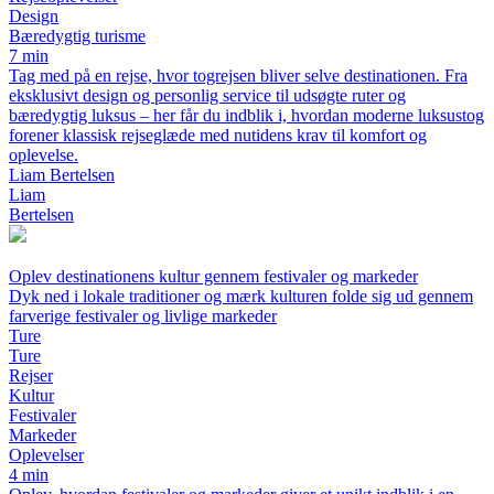
Design
Bæredygtig turisme
7 min
Tag med på en rejse, hvor togrejsen bliver selve destinationen. Fra
eksklusivt design og personlig service til udsøgte ruter og
bæredygtig luksus – her får du indblik i, hvordan moderne luksustog
forener klassisk rejseglæde med nutidens krav til komfort og
oplevelse.
Liam Bertelsen
Liam
Bertelsen
Oplev destinationens kultur gennem festivaler og markeder
Dyk ned i lokale traditioner og mærk kulturen folde sig ud gennem
farverige festivaler og livlige markeder
Ture
Ture
Rejser
Kultur
Festivaler
Markeder
Oplevelser
4 min