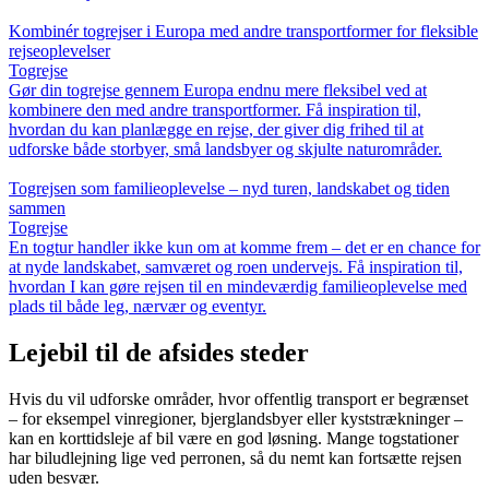
Kombinér togrejser i Europa med andre transportformer for fleksible
rejseoplevelser
Togrejse
Gør din togrejse gennem Europa endnu mere fleksibel ved at
kombinere den med andre transportformer. Få inspiration til,
hvordan du kan planlægge en rejse, der giver dig frihed til at
udforske både storbyer, små landsbyer og skjulte naturområder.
Togrejsen som familieoplevelse – nyd turen, landskabet og tiden
sammen
Togrejse
En togtur handler ikke kun om at komme frem – det er en chance for
at nyde landskabet, samværet og roen undervejs. Få inspiration til,
hvordan I kan gøre rejsen til en mindeværdig familieoplevelse med
plads til både leg, nærvær og eventyr.
Lejebil til de afsides steder
Hvis du vil udforske områder, hvor offentlig transport er begrænset
– for eksempel vinregioner, bjerglandsbyer eller kyststrækninger –
kan en korttidsleje af bil være en god løsning. Mange togstationer
har biludlejning lige ved perronen, så du nemt kan fortsætte rejsen
uden besvær.