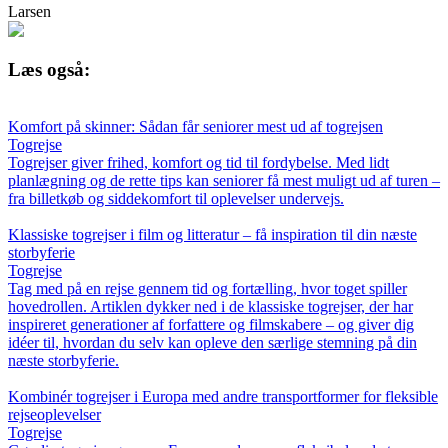
Larsen
Læs også:
Komfort på skinner: Sådan får seniorer mest ud af togrejsen
Togrejse
Togrejser giver frihed, komfort og tid til fordybelse. Med lidt
planlægning og de rette tips kan seniorer få mest muligt ud af turen –
fra billetkøb og siddekomfort til oplevelser undervejs.
Klassiske togrejser i film og litteratur – få inspiration til din næste
storbyferie
Togrejse
Tag med på en rejse gennem tid og fortælling, hvor toget spiller
hovedrollen. Artiklen dykker ned i de klassiske togrejser, der har
inspireret generationer af forfattere og filmskabere – og giver dig
idéer til, hvordan du selv kan opleve den særlige stemning på din
næste storbyferie.
Kombinér togrejser i Europa med andre transportformer for fleksible
rejseoplevelser
Togrejse