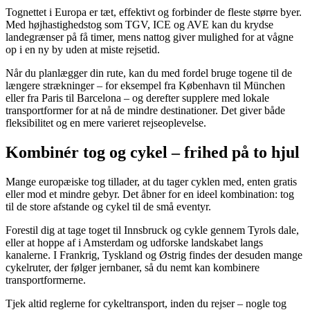
Tognettet i Europa er tæt, effektivt og forbinder de fleste større byer.
Med højhastighedstog som TGV, ICE og AVE kan du krydse
landegrænser på få timer, mens nattog giver mulighed for at vågne
op i en ny by uden at miste rejsetid.
Når du planlægger din rute, kan du med fordel bruge togene til de
længere strækninger – for eksempel fra København til München
eller fra Paris til Barcelona – og derefter supplere med lokale
transportformer for at nå de mindre destinationer. Det giver både
fleksibilitet og en mere varieret rejseoplevelse.
Kombinér tog og cykel – frihed på to hjul
Mange europæiske tog tillader, at du tager cyklen med, enten gratis
eller mod et mindre gebyr. Det åbner for en ideel kombination: tog
til de store afstande og cykel til de små eventyr.
Forestil dig at tage toget til Innsbruck og cykle gennem Tyrols dale,
eller at hoppe af i Amsterdam og udforske landskabet langs
kanalerne. I Frankrig, Tyskland og Østrig findes der desuden mange
cykelruter, der følger jernbaner, så du nemt kan kombinere
transportformerne.
Tjek altid reglerne for cykeltransport, inden du rejser – nogle tog