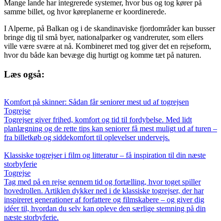
Mange lande har integrerede systemer, hvor bus og tog kører på
samme billet, og hvor køreplanerne er koordinerede.
I Alperne, på Balkan og i de skandinaviske fjordområder kan busser
bringe dig til små byer, nationalparker og vandreruter, som ellers
ville være svære at nå. Kombineret med tog giver det en rejseform,
hvor du både kan bevæge dig hurtigt og komme tæt på naturen.
Læs også:
Komfort på skinner: Sådan får seniorer mest ud af togrejsen
Togrejse
Togrejser giver frihed, komfort og tid til fordybelse. Med lidt
planlægning og de rette tips kan seniorer få mest muligt ud af turen –
fra billetkøb og siddekomfort til oplevelser undervejs.
Klassiske togrejser i film og litteratur – få inspiration til din næste
storbyferie
Togrejse
Tag med på en rejse gennem tid og fortælling, hvor toget spiller
hovedrollen. Artiklen dykker ned i de klassiske togrejser, der har
inspireret generationer af forfattere og filmskabere – og giver dig
idéer til, hvordan du selv kan opleve den særlige stemning på din
næste storbyferie.