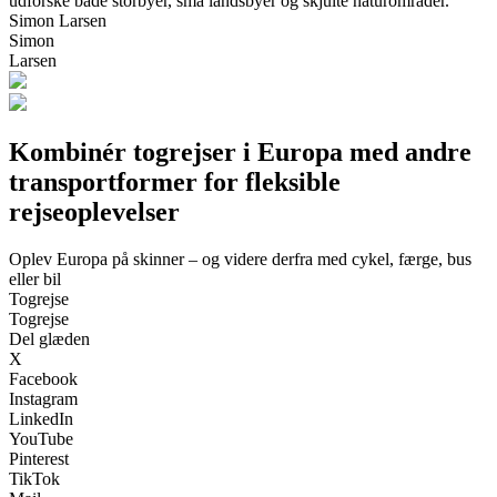
udforske både storbyer, små landsbyer og skjulte naturområder.
Simon Larsen
Simon
Larsen
Kombinér togrejser i Europa med andre
transportformer for fleksible
rejseoplevelser
Oplev Europa på skinner – og videre derfra med cykel, færge, bus
eller bil
Togrejse
Togrejse
Del glæden
X
Facebook
Instagram
LinkedIn
YouTube
Pinterest
TikTok