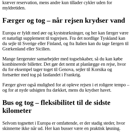
kræver reservation, mens andre kun tillader cykler uden for
myldretiden.
Færger og tog – når rejsen krydser vand
Europa er fyldt med øer og kyststrækninger, og her kan færger være
et naturligt supplement til togrejsen. Fra det nordlige Tyskland kan
du sejle til Sverige eller Finland, og fra Italien kan du tage færgen til
Grækenland eller Sicilien.
Mange færgeruter samarbejder med togselskaber, så du kan købe
kombinerede billetter. Det gør det nemt at planlægge en rejse, hvor
du for eksempel tager toget til Genova, sejler til Korsika og
fortsætter med tog på fastlandet i Frankrig.
Færger giver også mulighed for at opleve rejsen i et roligere tempo –
og for at nyde udsigten fra dækket, mens du krydser havet.
Bus og tog – fleksibilitet til de sidste
kilometer
Selvom tognettet i Europa er omfattende, er der stadig steder, hvor
skinnerne ikke når ud. Her kan busser være en praktisk løsning.