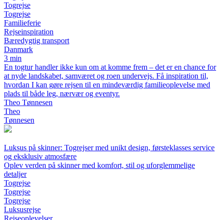
Togrejse
Togrejse
Familieferie
Rejseinspiration
Bæredygtig transport
Danmark
3 min
En togtur handler ikke kun om at komme frem – det er en chance for
at nyde landskabet, samværet og roen undervejs. Få inspiration til,
hvordan I kan gøre rejsen til en mindeværdig familieoplevelse med
plads til både leg, nærvær og eventyr.
Theo Tønnesen
Theo
Tønnesen
Luksus på skinner: Togrejser med unikt design, førsteklasses service
og eksklusiv atmosfære
Oplev verden på skinner med komfort, stil og uforglemmelige
detaljer
Togrejse
Togrejse
Togrejse
Luksusrejse
Rejseoplevelser