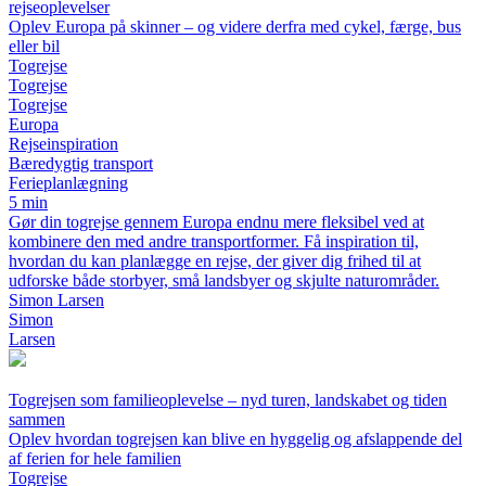
rejseoplevelser
Oplev Europa på skinner – og videre derfra med cykel, færge, bus
eller bil
Togrejse
Togrejse
Togrejse
Europa
Rejseinspiration
Bæredygtig transport
Ferieplanlægning
5 min
Gør din togrejse gennem Europa endnu mere fleksibel ved at
kombinere den med andre transportformer. Få inspiration til,
hvordan du kan planlægge en rejse, der giver dig frihed til at
udforske både storbyer, små landsbyer og skjulte naturområder.
Simon Larsen
Simon
Larsen
Togrejsen som familieoplevelse – nyd turen, landskabet og tiden
sammen
Oplev hvordan togrejsen kan blive en hyggelig og afslappende del
af ferien for hele familien
Togrejse