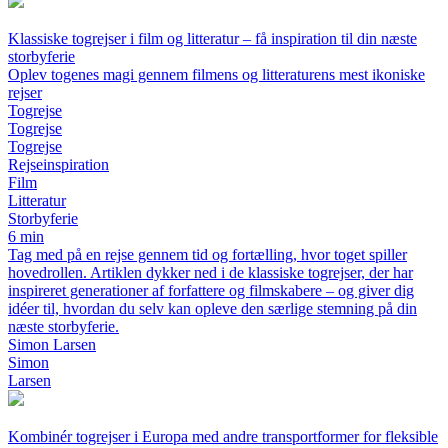
Klassiske togrejser i film og litteratur – få inspiration til din næste
storbyferie
Oplev togenes magi gennem filmens og litteraturens mest ikoniske
rejser
Togrejse
Togrejse
Togrejse
Rejseinspiration
Film
Litteratur
Storbyferie
6 min
Tag med på en rejse gennem tid og fortælling, hvor toget spiller
hovedrollen. Artiklen dykker ned i de klassiske togrejser, der har
inspireret generationer af forfattere og filmskabere – og giver dig
idéer til, hvordan du selv kan opleve den særlige stemning på din
næste storbyferie.
Simon Larsen
Simon
Larsen
Kombinér togrejser i Europa med andre transportformer for fleksible