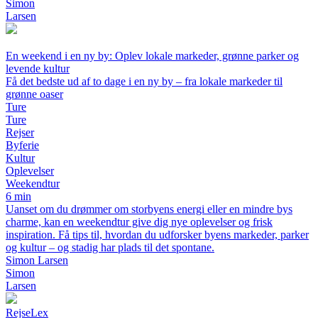
Simon
Larsen
En weekend i en ny by: Oplev lokale markeder, grønne parker og
levende kultur
Få det bedste ud af to dage i en ny by – fra lokale markeder til
grønne oaser
Ture
Ture
Rejser
Byferie
Kultur
Oplevelser
Weekendtur
6 min
Uanset om du drømmer om storbyens energi eller en mindre bys
charme, kan en weekendtur give dig nye oplevelser og frisk
inspiration. Få tips til, hvordan du udforsker byens markeder, parker
og kultur – og stadig har plads til det spontane.
Simon Larsen
Simon
Larsen
Rejse
Lex