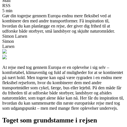
Mail
RSS
5 min
Gør din togrejse gennem Europa endnu mere fleksibel ved at
kombinere den med andre transportformer. Få inspiration til,
hvordan du kan planlægge en rejse, der giver dig frihed til at
udforske både storbyer, små landsbyer og skjulte naturområder.
Simon Larsen
Simon
Larsen
At rejse med tog gennem Europa er en oplevelse i sig selv –
komfortabel, klimavenlig og fuld af muligheder for at se kontinentet
på nært hold. Men togene kan også være rygraden i en endnu mere
fleksibel rejseform, hvor du kombinerer dem med andre
transportmidler som cykel, færge, bus eller lejebil. På den måde får
du friheden til at udforske både storbyer, landsbyer og afsides
naturområder, som toget alene ikke kan nå. Her får du inspiration til,
hvordan du kan sammensætte din næste europæiske rejse med tog
som udgangspunkt – men med mange flere oplevelser undervejs.
Toget som grundstamme i rejsen