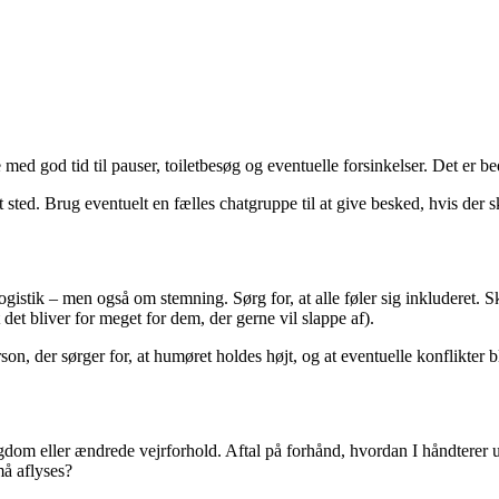
d god tid til pauser, toiletbesøg og eventuelle forsinkelser. Det er bedre 
 sted. Brug eventuelt en fælles chatgruppe til at give besked, hvis der 
istik – men også om stemning. Sørg for, at alle føler sig inkluderet. Sk
 det bliver for meget for dem, der gerne vil slappe af).
, der sørger for, at humøret holdes højt, og at eventuelle konflikter bli
ygdom eller ændrede vejrforhold. Aftal på forhånd, hvordan I håndterer 
må aflyses?