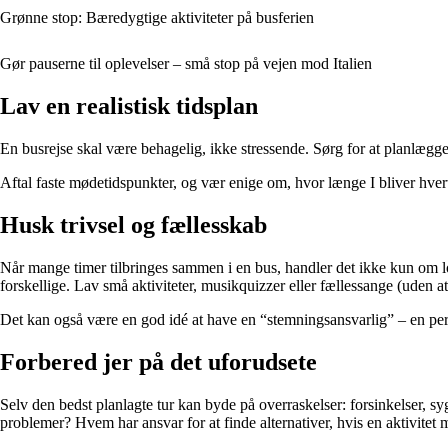
Grønne stop: Bæredygtige aktiviteter på busferien
Gør pauserne til oplevelser – små stop på vejen mod Italien
Lav en realistisk tidsplan
En busrejse skal være behagelig, ikke stressende. Sørg for at planlægge me
Aftal faste mødetidspunkter, og vær enige om, hvor længe I bliver hvert
Husk trivsel og fællesskab
Når mange timer tilbringes sammen i en bus, handler det ikke kun om log
forskellige. Lav små aktiviteter, musikquizzer eller fællessange (uden at
Det kan også være en god idé at have en “stemningsansvarlig” – en person
Forbered jer på det uforudsete
Selv den bedst planlagte tur kan byde på overraskelser: forsinkelser, s
problemer? Hvem har ansvar for at finde alternativer, hvis en aktivitet 