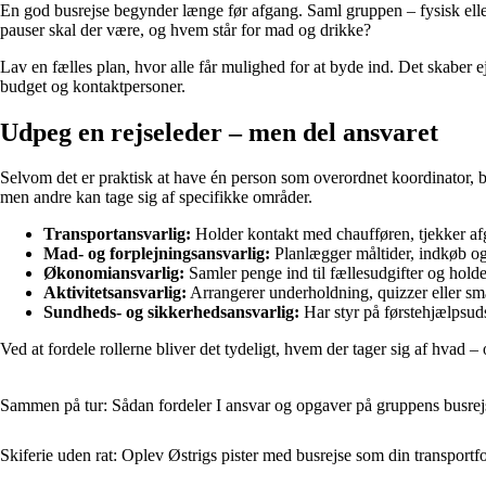
En god busrejse begynder længe før afgang. Saml gruppen – fysisk eller
pauser skal der være, og hvem står for mad og drikke?
Lav en fælles plan, hvor alle får mulighed for at byde ind. Det skaber e
budget og kontaktpersoner.
Udpeg en rejseleder – men del ansvaret
Selvom det er praktisk at have én person som overordnet koordinator, 
men andre kan tage sig af specifikke områder.
Transportansvarlig:
Holder kontakt med chaufføren, tjekker afga
Mad- og forplejningsansvarlig:
Planlægger måltider, indkøb og 
Økonomiansvarlig:
Samler penge ind til fællesudgifter og holder
Aktivitetsansvarlig:
Arrangerer underholdning, quizzer eller sm
Sundheds- og sikkerhedsansvarlig:
Har styr på førstehjælpsuds
Ved at fordele rollerne bliver det tydeligt, hvem der tager sig af hvad –
Sammen på tur: Sådan fordeler I ansvar og opgaver på gruppens busrej
Skiferie uden rat: Oplev Østrigs pister med busrejse som din transport