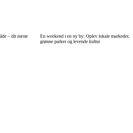
råde – dit næste
En weekend i en ny by: Oplev lokale markeder,
grønne parker og levende kultur