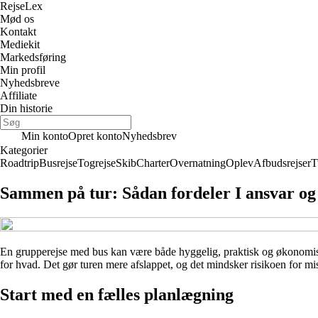
Rejse
Lex
Mød os
Kontakt
Mediekit
Markedsføring
Min profil
Nyhedsbreve
Affiliate
Din historie
Min konto
Opret konto
Nyhedsbrev
Kategorier
Roadtrip
Busrejse
Togrejse
Skib
Charter
Overnatning
Oplev
Afbudsrejser
T
Sammen på tur: Sådan fordeler I ansvar og
En grupperejse med bus kan være både hyggelig, praktisk og økonomisk
for hvad. Det gør turen mere afslappet, og det mindsker risikoen for misfo
Start med en fælles planlægning