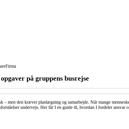
ure
Firma
 opgaver på gruppens busrejse
 – men den kræver planlægning og samarbejde. Når mange mennesker ska
rståelser undervejs. Her får I en guide til, hvordan I fordeler ansvar og o