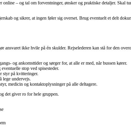
 online – og tal om forventninger, ønsker og praktiske detaljer. Skal 
jerskab og sikrer, at ingen føler sig overset. Brug eventuelt et delt dok
bør ansvaret ikke hvile på én skulder. Rejselederen kan stå for den ov
ngs- og ankomsttider og sørger for, at alle er med, når bussen kører.
eventuelle stop ved spisesteder.
 styr på kvitteringer.
å lege undervejs.
tyr, medicin og kontaktoplysninger på alle deltagere.
 og det giver ro for hele gruppen.
se
form