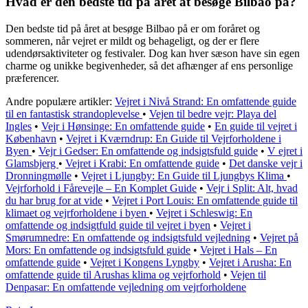
Hvad er den bedste tid på året at besøge Bilbao på?
Den bedste tid på året at besøge Bilbao på er om foråret og
sommeren, når vejret er mildt og behageligt, og der er flere
udendørsaktiviteter og festivaler. Dog kan hver sæson have sin egen
charme og unikke begivenheder, så det afhænger af ens personlige
præferencer.
Andre populære artikler:
Vejret i Nivå Strand: En omfattende guide
til en fantastisk strandoplevelse
•
Vejen til bedre vejr: Playa del
Ingles
•
Vejr i Hønsinge: En omfattende guide
•
En guide til vejret i
København
•
Vejret i Kværndrup: En Guide til Vejrforholdene i
Byen
•
Vejr i Gedser: En omfattende og indsigtsfuld guide
•
V ejret i
Glamsbjerg
•
Vejret i Krabi: En omfattende guide
•
Det danske vejr i
Dronningmølle
•
Vejret i Ljungby: En Guide til Ljungbys Klima
•
Vejrforhold i Fårevejle – En Komplet Guide
•
Vejr i Split: Alt, hvad
du har brug for at vide
•
Vejret i Port Louis: En omfattende guide til
klimaet og vejrforholdene i byen
•
Vejret i Schleswig: En
omfattende og indsigtfuld guide til vejret i byen
•
Vejret i
Smørumnedre: En omfattende og indsigtsfuld vejledning
•
Vejret på
Mors: En omfattende og indsigtsfuld guide
•
Vejret i Hals – En
omfattende guide
•
Vejret i Kongens Lyngby
•
Vejret i Arusha: En
omfattende guide til Arushas klima og vejrforhold
•
Vejen til
Denpasar: En omfattende vejledning om vejrforholdene