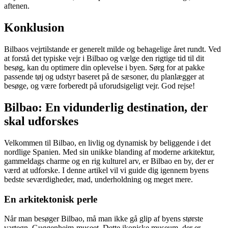
aftenen.
Konklusion
Bilbaos vejrtilstande er generelt milde og behagelige året rundt. Ved
at forstå det typiske vejr i Bilbao og vælge den rigtige tid til dit
besøg, kan du optimere din oplevelse i byen. Sørg for at pakke
passende tøj og udstyr baseret på de sæsoner, du planlægger at
besøge, og være forberedt på uforudsigeligt vejr. God rejse!
Bilbao: En vidunderlig destination, der
skal udforskes
Velkommen til Bilbao, en livlig og dynamisk by beliggende i det
nordlige Spanien. Med sin unikke blanding af moderne arkitektur,
gammeldags charme og en rig kulturel arv, er Bilbao en by, der er
værd at udforske. I denne artikel vil vi guide dig igennem byens
bedste seværdigheder, mad, underholdning og meget mere.
En arkitektonisk perle
Når man besøger Bilbao, må man ikke gå glip af byens største
vartegn, Guggenheim-museet. Dette ikoniske museum, der er