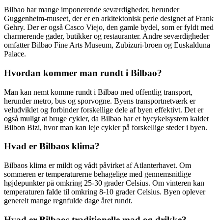
Bilbao har mange imponerende seværdigheder, herunder
Guggenheim-museet, der er en arkitektonisk perle designet af Frank
Gehry. Der er også Casco Viejo, den gamle bydel, som er fyldt med
charmerende gader, butikker og restauranter. Andre seværdigheder
omfatter Bilbao Fine Arts Museum, Zubizuri-broen og Euskalduna
Palace.
Hvordan kommer man rundt i Bilbao?
Man kan nemt komme rundt i Bilbao med offentlig transport,
herunder metro, bus og sporvogne. Byens transportnetværk er
veludviklet og forbinder forskellige dele af byen effektivt. Det er
også muligt at bruge cykler, da Bilbao har et bycykelsystem kaldet
Bilbon Bizi, hvor man kan leje cykler på forskellige steder i byen.
Hvad er Bilbaos klima?
Bilbaos klima er mildt og vådt påvirket af Atlanterhavet. Om
sommeren er temperaturerne behagelige med gennemsnitlige
højdepunkter på omkring 25-30 grader Celsius. Om vinteren kan
temperaturen falde til omkring 8-10 grader Celsius. Byen oplever
generelt mange regnfulde dage året rundt.
Hvad er Bilbaos traditionelle mad og drikke?