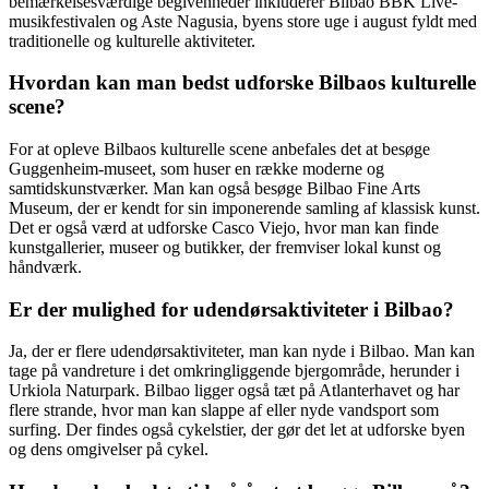
bemærkelsesværdige begivenheder inkluderer Bilbao BBK Live-
musikfestivalen og Aste Nagusia, byens store uge i august fyldt med
traditionelle og kulturelle aktiviteter.
Hvordan kan man bedst udforske Bilbaos kulturelle
scene?
For at opleve Bilbaos kulturelle scene anbefales det at besøge
Guggenheim-museet, som huser en række moderne og
samtidskunstværker. Man kan også besøge Bilbao Fine Arts
Museum, der er kendt for sin imponerende samling af klassisk kunst.
Det er også værd at udforske Casco Viejo, hvor man kan finde
kunstgallerier, museer og butikker, der fremviser lokal kunst og
håndværk.
Er der mulighed for udendørsaktiviteter i Bilbao?
Ja, der er flere udendørsaktiviteter, man kan nyde i Bilbao. Man kan
tage på vandreture i det omkringliggende bjergområde, herunder i
Urkiola Naturpark. Bilbao ligger også tæt på Atlanterhavet og har
flere strande, hvor man kan slappe af eller nyde vandsport som
surfing. Der findes også cykelstier, der gør det let at udforske byen
og dens omgivelser på cykel.