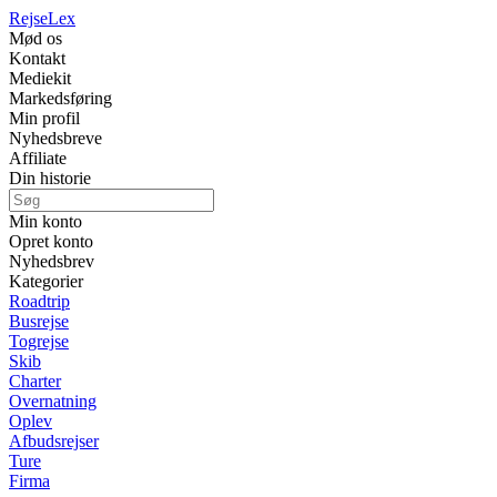
Rejse
Lex
Mød os
Kontakt
Mediekit
Markedsføring
Min profil
Nyhedsbreve
Affiliate
Din historie
Min konto
Opret konto
Nyhedsbrev
Kategorier
Roadtrip
Busrejse
Togrejse
Skib
Charter
Overnatning
Oplev
Afbudsrejser
Ture
Firma