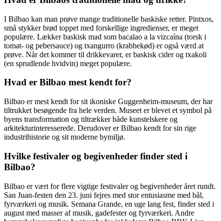
I Bilbao kan man prøve mange traditionelle baskiske retter. Pintxos,
små stykker brød toppet med forskellige ingredienser, er meget
populære. Lækker baskisk mad som bacalao a la vizcaína (torsk i
tomat- og pebersauce) og txangurro (krabbekød) er også værd at
prøve. Når det kommer til drikkevarer, er baskisk cider og txakoli
(en sprudlende hvidvin) meget populære.
Hvad er Bilbao mest kendt for?
Bilbao er mest kendt for sit ikoniske Guggenheim-museum, der har
tiltrukket besøgende fra hele verden. Museet er blevet et symbol på
byens transformation og tiltrækker både kunstelskere og
arkitekturinteresserede. Derudover er Bilbao kendt for sin rige
industrihistorie og sit moderne bymiljø.
Hvilke festivaler og begivenheder finder sted i
Bilbao?
Bilbao er vært for flere vigtige festivaler og begivenheder året rundt.
San Juan-festen den 23. juni fejres med stor entusiasme med bål,
fyrværkeri og musik. Semana Grande, en uge lang fest, finder sted i
august med masser af musik, gadefester og fyrværkeri. Andre