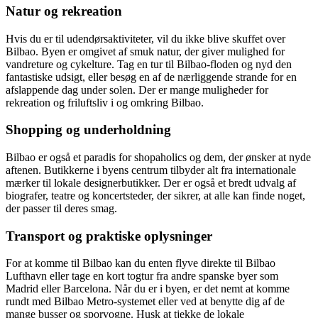
Natur og rekreation
Hvis du er til udendørsaktiviteter, vil du ikke blive skuffet over
Bilbao. Byen er omgivet af smuk natur, der giver mulighed for
vandreture og cykelture. Tag en tur til Bilbao-floden og nyd den
fantastiske udsigt, eller besøg en af de nærliggende strande for en
afslappende dag under solen. Der er mange muligheder for
rekreation og friluftsliv i og omkring Bilbao.
Shopping og underholdning
Bilbao er også et paradis for shopaholics og dem, der ønsker at nyde
aftenen. Butikkerne i byens centrum tilbyder alt fra internationale
mærker til lokale designerbutikker. Der er også et bredt udvalg af
biografer, teatre og koncertsteder, der sikrer, at alle kan finde noget,
der passer til deres smag.
Transport og praktiske oplysninger
For at komme til Bilbao kan du enten flyve direkte til Bilbao
Lufthavn eller tage en kort togtur fra andre spanske byer som
Madrid eller Barcelona. Når du er i byen, er det nemt at komme
rundt med Bilbao Metro-systemet eller ved at benytte dig af de
mange busser og sporvogne. Husk at tjekke de lokale