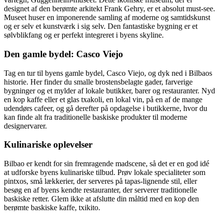
designet af den berømte arkitekt Frank Gehry, er et absolut must-see.
Museet huser en imponerende samling af moderne og samtidskunst
og er selv et kunstværk i sig selv. Den fantastiske bygning er et
sølvblikfang og er perfekt integreret i byens skyline.
Den gamle bydel: Casco Viejo
Tag en tur til byens gamle bydel, Casco Viejo, og dyk ned i Bilbaos
historie. Her finder du smalle brostensbelagte gader, farverige
bygninger og et mylder af lokale butikker, barer og restauranter. Nyd
en kop kaffe eller et glas txakoli, en lokal vin, på en af de mange
udendørs cafeer, og gå derefter på opdagelse i butikkerne, hvor du
kan finde alt fra traditionelle baskiske produkter til moderne
designervarer.
Kulinariske oplevelser
Bilbao er kendt for sin fremragende madscene, så det er en god idé
at udforske byens kulinariske tilbud. Prøv lokale specialiteter som
pintxos, små lækkerier, der serveres på tapas-lignende stil, eller
besøg en af byens kendte restauranter, der serverer traditionelle
baskiske retter. Glem ikke at afslutte din måltid med en kop den
berømte baskiske kaffe, txikito.