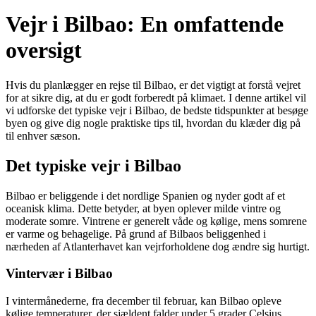
Vejr i Bilbao: En omfattende
oversigt
Hvis du planlægger en rejse til Bilbao, er det vigtigt at forstå vejret
for at sikre dig, at du er godt forberedt på klimaet. I denne artikel vil
vi udforske det typiske vejr i Bilbao, de bedste tidspunkter at besøge
byen og give dig nogle praktiske tips til, hvordan du klæder dig på
til enhver sæson.
Det typiske vejr i Bilbao
Bilbao er beliggende i det nordlige Spanien og nyder godt af et
oceanisk klima. Dette betyder, at byen oplever milde vintre og
moderate somre. Vintrene er generelt våde og kølige, mens somrene
er varme og behagelige. På grund af Bilbaos beliggenhed i
nærheden af Atlanterhavet kan vejrforholdene dog ændre sig hurtigt.
Vintervær i Bilbao
I vintermånederne, fra december til februar, kan Bilbao opleve
kølige temperaturer, der sjældent falder under 5 grader Celsius.