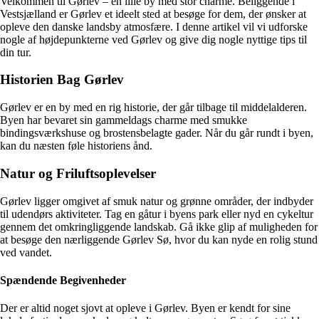
Velkommen til Gørlev – en lille by med stor charme. Beliggende i
Vestsjælland er Gørlev et ideelt sted at besøge for dem, der ønsker at
opleve den danske landsby atmosfære. I denne artikel vil vi udforske
nogle af højdepunkterne ved Gørlev og give dig nogle nyttige tips til
din tur.
Historien Bag Gørlev
Gørlev er en by med en rig historie, der går tilbage til middelalderen.
Byen har bevaret sin gammeldags charme med smukke
bindingsværkshuse og brostensbelagte gader. Når du går rundt i byen,
kan du næsten føle historiens ånd.
Natur og Friluftsoplevelser
Gørlev ligger omgivet af smuk natur og grønne områder, der indbyder
til udendørs aktiviteter. Tag en gåtur i byens park eller nyd en cykeltur
gennem det omkringliggende landskab. Gå ikke glip af muligheden for
at besøge den nærliggende Gørlev Sø, hvor du kan nyde en rolig stund
ved vandet.
Spændende Begivenheder
Der er altid noget sjovt at opleve i Gørlev. Byen er kendt for sine