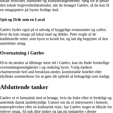
lokale festivaler, markeder og kulturarrangementer. Sørg for at tjekke
den lokale begivenhedskalender, når du besøger Gørlev, så du kan få
en smagsprøve på byens festlige ånd.
Spis og Drik som en Local
Gørlev byder også på et udvalg af hyggelige restauranter og caféer,
hvor du kan smage på lokal mad og drikke. Prøv nogle af de
traditionelle retter, som byen er kendt for, og lad dig begejstre af den
autentiske smag.
Overnatning i Gørlev
Hvis du ønsker at tilbringe mere tid i Gørlev, kan du finde forskellige
overnatningsmuligheder i og omkring byen. Vælg mellem
charmerende bed and breakfast-steder, komfortable hoteller eller
idylliske sommerhuse for at gøre dit ophold så behageligt som muligt.
Afsluttende tanker
Gørlev er et fantastisk sted at besøge, hvis du leder efter et fredeligt og
autentisk dansk landsbymiljø. Uanset om du er interesseret i historie,
naturoplevelser eller en kulinarisk rejse, har Gørlev noget at tilbyde for
enhver smag. Så pak dine tasker og tag på opdagelse i denne