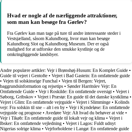
Hvad er nogle af de nærliggende attraktioner,
som man kan besøge fra Gørlev?
Fra Gørlev kan man tage på ture til andre interessante steder i
Vestsjælland, såsom Kalundborg, hvor man kan besøge
Kalundborg Slot og Kalundborg Museum. Der er også
mulighed for at udforske den smukke kystlinje og de
omkringliggende landsbyer.
Andre populære artikler:
Vejr i Brønshøj-Husum: En Komplet Guide
•
Guide til vejret i Gentofte
•
Vejret i Bad Gastein: En omfattende guide
•
Vejen til solskinsrige Funchal
•
Vejen til Bergen: Vejret,
baggrundsinformation og rejsetips
•
Sønder Harritslev Vejr: En
Omfattende Guide
•
Vejr i Roskilde: En omfattende oversigt
•
Vejret i
Søborg, Gribskov
•
Vejret i Præstø: En guide til det danske kystklima
•
Vejret i Glim: En omfattende vejrguide
•
Vejret i Slimminge
•
Kolinds
vejr: Fra solskin til sne – alt i en by
•
Vejr i Kyndeløse: En omfattende
vejrguide og prognose
•
Avedøre Vejr: Alt hvad du behøver at vide
•
Vejr i Tikøb: En omfattende guide til lokalt vejr og klima
•
Vejret i
Ibsker: En omfattende vejledning
•
Vejret i Lagos: Fuldt udnyt
Nigerias solrige klima
•
Vejrforholdene i Langø: En omfattende guide