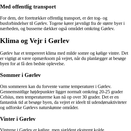
Med offentlig transport
For dem, der foretrækker offentlig transport, er der tog- og
busforbindelser til Gørlev. Togene kører jævnligt fra de større byer i
nærheden, og busserne dækker også området omkring Gørlev.
Klima og Vejr i Gørlev
Gørlev har et tempereret klima med milde somre og kølige vintre. Det
er vigtigt at være opmærksom på vejret, når du planlægger at besøge
byen for at få den bedste oplevelse.
Sommer i Gørlev
Om sommeren kan du forvente varme temperaturer i Gørlev.
Gennemsnitlige højdepunkter ligger normalt omkring 20-25 grader
Celsius, men temperaturerne kan nå op over 30 grader. Det er en
fantastisk tid at besøge byen, da vejret er ideelt til udendørsaktiviteter
og udforske Gørlevs naturskønne områder.
Vinter i Gørlev
Vintrene i Gørlev er kølige, men sjældent ekstremt kolde.