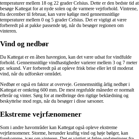
temperaturer mellem 18 og 22 grader Celsius. Dette er den bedste tid at
besøge Kattegat for at nyde solen og de varmere vejrforhold. Vintrene,
fra december til februar, kan være kølige med gennemsnitlige
temperaturer mellem 0 og 5 grader Celsius. Det er vigtigt at være
forberedt på at pakke passende tøj, når du besøger regionen om
vinteren.
Vind og nedbør
Da Kattegat er en åben havregion, kan det være udsat for vindfulde
forhold. Gennemsnitlige vindhastigheder varierer mellem 3 og 7 meter
pr. sekund. Vær forberedt på at opleve frisk brise eller let til moderat
vind, når du udforsker området.
Nedbør er også en faktor at overveje. Gennemsnitlig årlig nedbør i
Kattegat er omkring 600 mm. De mest regnfulde måneder er normalt
efterår og vinter. Sørg for at medbringe den rigtige beklædning og
beskyttelse mod regn, når du besøger i disse sæsoner.
Ekstreme vejrfænomener
Som i andre havområder kan Kattegat også opleve ekstreme
vejrfænomener. Storme, herunder kraftig vind og høje bølger, kan
forekomme, især om vinteren. Det er vigtigt at følge opdateringer fra