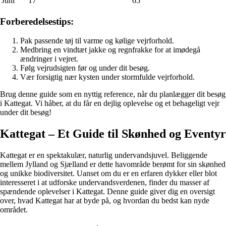
Juni
17
65
Forberedelsestips:
Pak passende tøj til varme og kølige vejrforhold.
Medbring en vindtæt jakke og regnfrakke for at imødegå
ændringer i vejret.
Følg vejrudsigten før og under dit besøg.
Vær forsigtig nær kysten under stormfulde vejrforhold.
Brug denne guide som en nyttig reference, når du planlægger dit besøg
i Kattegat. Vi håber, at du får en dejlig oplevelse og et behageligt vejr
under dit besøg!
Kattegat – Et Guide til Skønhed og Eventyr
Kattegat er en spektakulær, naturlig undervandsjuvel. Beliggende
mellem Jylland og Sjælland er dette havområde berømt for sin skønhed
og unikke biodiversitet. Uanset om du er en erfaren dykker eller blot
interesseret i at udforske undervandsverdenen, finder du masser af
spændende oplevelser i Kattegat. Denne guide giver dig en oversigt
over, hvad Kattegat har at byde på, og hvordan du bedst kan nyde
området.