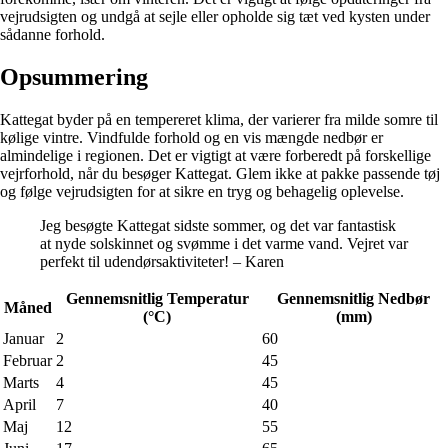
vejrudsigten og undgå at sejle eller opholde sig tæt ved kysten under
sådanne forhold.
Opsummering
Kattegat byder på en tempereret klima, der varierer fra milde somre til
kølige vintre. Vindfulde forhold og en vis mængde nedbør er
almindelige i regionen. Det er vigtigt at være forberedt på forskellige
vejrforhold, når du besøger Kattegat. Glem ikke at pakke passende tøj
og følge vejrudsigten for at sikre en tryg og behagelig oplevelse.
Jeg besøgte Kattegat sidste sommer, og det var fantastisk
at nyde solskinnet og svømme i det varme vand. Vejret var
perfekt til udendørsaktiviteter! – Karen
Gennemsnitlig Temperatur
Gennemsnitlig Nedbør
Måned
(°C)
(mm)
Januar
2
60
Februar
2
45
Marts
4
45
April
7
40
Maj
12
55