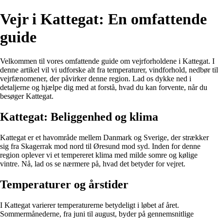
Vejr i Kattegat: En omfattende
guide
Velkommen til vores omfattende guide om vejrforholdene i Kattegat. I
denne artikel vil vi udforske alt fra temperaturer, vindforhold, nedbør til
vejrfænomener, der påvirker denne region. Lad os dykke ned i
detaljerne og hjælpe dig med at forstå, hvad du kan forvente, når du
besøger Kattegat.
Kattegat: Beliggenhed og klima
Kattegat er et havområde mellem Danmark og Sverige, der strækker
sig fra Skagerrak mod nord til Øresund mod syd. Inden for denne
region oplever vi et tempereret klima med milde somre og kølige
vintre. Nå, lad os se nærmere på, hvad det betyder for vejret.
Temperaturer og årstider
I Kattegat varierer temperaturerne betydeligt i løbet af året.
Sommermånederne, fra juni til august, byder på gennemsnitlige