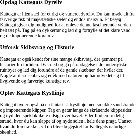
Opdag Kattegats Dyreliv
Kattegat er hjemsted for et rigt og varieret dyreliv. Du kan møde alt fra
farverige fisk til majestætiske sæler og endda marsvin. Et besøg i
Kattegat giver dig mulighed for at opleve denne fascinerende verden
helt tæt på. Tag på en dykkertur og lad dig fortrylle af det klare vand
og de imponerende koralrev.
Utforsk Skibsvrag og Historie
Kattegat er også kendt for sine mange skibsvrag, der gemmer på
historier fra fortiden. Dyk ned og gå på opdagelse i de undersøiske
ruinbyer og lad dig forundre af de gamle skæbner, der hviler der.
Nogle af disse skibsvrag er èk med naturen og har udviklet sig til
livgivende og farverige kunstige rev.
Oplev Kattegats Kystlinje
Kattegat byder også på en fantastisk kystlinje med smukke sandstrande
og imponerende klipper. Tag en gåtur langs de skrånende klippesider
og nyd den spektakulære udsigt over havet. Eller find en fredelig
strand, hvor du kan slappe af og nyde solen i hele dens pragt. Uanset
hvad du foretrækker, vil du blive begejstret for Kattegats naturlige
skønhed.