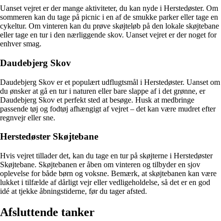
Uanset vejret er der mange aktiviteter, du kan nyde i Herstedøster. Om
sommeren kan du tage på picnic i en af ​​de smukke parker eller tage en
cykeltur. Om vinteren kan du prøve skøjteløb på den lokale skøjtebane
eller tage en tur i den nærliggende skov. Uanset vejret er der noget for
enhver smag.
Daudebjerg Skov
Daudebjerg Skov er et populært udflugtsmål i Herstedøster. Uanset om
du ønsker at gå en tur i naturen eller bare slappe af i det grønne, er
Daudebjerg Skov et perfekt sted at besøge. Husk at medbringe
passende tøj og fodtøj afhængigt af vejret – det kan være mudret efter
regnvejr eller sne.
Herstedøster Skøjtebane
Hvis vejret tillader det, kan du tage en tur på skøjterne i Herstedøster
Skøjtebane. Skøjtebanen er åben om vinteren og tilbyder en sjov
oplevelse for både børn og voksne. Bemærk, at skøjtebanen kan være
lukket i tilfælde af dårligt vejr eller vedligeholdelse, så det er en god
idé at tjekke åbningstiderne, før du tager afsted.
Afsluttende tanker