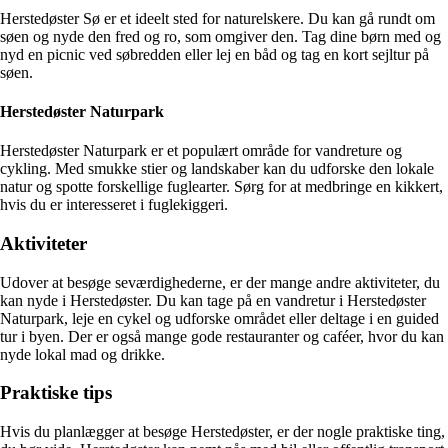
Herstedøster Sø er et ideelt sted for naturelskere. Du kan gå rundt om
søen og nyde den fred og ro, som omgiver den. Tag dine børn med og
nyd en picnic ved søbredden eller lej en båd og tag en kort sejltur på
søen.
Herstedøster Naturpark
Herstedøster Naturpark er et populært område for vandreture og
cykling. Med smukke stier og landskaber kan du udforske den lokale
natur og spotte forskellige fuglearter. Sørg for at medbringe en kikkert,
hvis du er interesseret i fuglekiggeri.
Aktiviteter
Udover at besøge seværdighederne, er der mange andre aktiviteter, du
kan nyde i Herstedøster. Du kan tage på en vandretur i Herstedøster
Naturpark, leje en cykel og udforske området eller deltage i en guided
tur i byen. Der er også mange gode restauranter og caféer, hvor du kan
nyde lokal mad og drikke.
Praktiske tips
Hvis du planlægger at besøge Herstedøster, er der nogle praktiske ting,