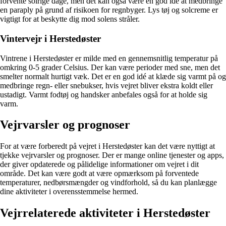
forvente solrige dage, men det kan også være en god idé at medbringe
en paraply på grund af risikoen for regnbyger. Lys tøj og solcreme er
vigtigt for at beskytte dig mod solens stråler.
Vintervejr i Herstedøster
Vintrene i Herstedøster er milde med en gennemsnitlig temperatur på
omkring 0-5 grader Celsius. Der kan være perioder med sne, men det
smelter normalt hurtigt væk. Det er en god idé at klæde sig varmt på og
medbringe regn- eller snebukser, hvis vejret bliver ekstra koldt eller
ustadigt. Varmt fodtøj og handsker anbefales også for at holde sig
varm.
Vejrvarsler og prognoser
For at være forberedt på vejret i Herstedøster kan det være nyttigt at
tjekke vejrvarsler og prognoser. Der er mange online tjenester og apps,
der giver opdaterede og pålidelige informationer om vejret i dit
område. Det kan være godt at være opmærksom på forventede
temperaturer, nedbørsmængder og vindforhold, så du kan planlægge
dine aktiviteter i overensstemmelse hermed.
Vejrrelaterede aktiviteter i Herstedøster