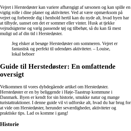
Vejret i Herstedøster kan variere afhængigt af sæsonen og kan spille en
vigtig rolle i dine planer og aktiviteter. Ved at være opmærksom på
vejret og forberede dig i henhold hertil kan du nyde alt, hvad byen har
at tilbyde, uanset om det er sommer eller vinter. Husk at tjekke
vejrudsigterne og vælg passende tøj og tilbehør, så du kan få mest
muligt ud af din tid i Herstedøster.
Jeg elsker at besøge Herstedøster om sommeren. Vejret er
fantastisk og perfekt til udendørs aktiviteter. – Louise,
lokal beboer
Guide til Herstedøster: En omfattende
oversigt
Velkommen til vores dybdegående artikel om Herstedøster.
Herstedøster er en by beliggende i Høje-Taastrup kommune i
Danmark. Byen er kendt for sin historie, smukke natur og mange
turistattraktioner. I denne guide vil vi udforske alt, hvad du har brug for
at vide om Herstedøster, herunder seværdigheder, aktiviteter og
praktiske tips. Lad os komme i gang!
Historie