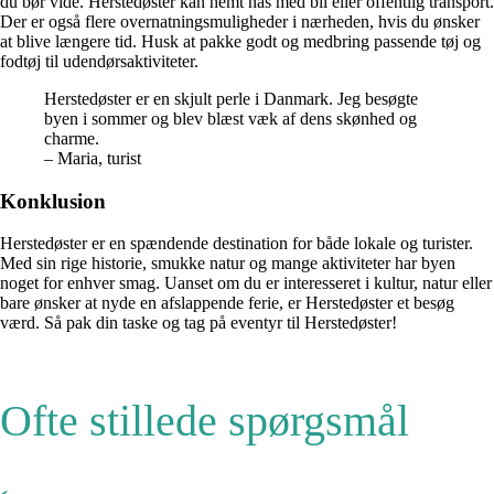
du bør vide. Herstedøster kan nemt nås med bil eller offentlig transport.
Der er også flere overnatningsmuligheder i nærheden, hvis du ønsker
at blive længere tid. Husk at pakke godt og medbring passende tøj og
fodtøj til udendørsaktiviteter.
Herstedøster er en skjult perle i Danmark. Jeg besøgte
byen i sommer og blev blæst væk af dens skønhed og
charme.
– Maria, turist
Konklusion
Herstedøster er en spændende destination for både lokale og turister.
Med sin rige historie, smukke natur og mange aktiviteter har byen
noget for enhver smag. Uanset om du er interesseret i kultur, natur eller
bare ønsker at nyde en afslappende ferie, er Herstedøster et besøg
værd. Så pak din taske og tag på eventyr til Herstedøster!
Ofte stillede spørgsmål