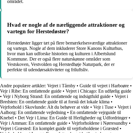
området.
Hvad er nogle af de nærliggende attraktioner og
vartegn for Herstedøster?
Herstedøster ligger tæt på flere bemærkelsesværdige attraktioner
og vartegn. Nogle af dem inkluderer Store Kanons Kulturhus,
hvor man kan udforske historien og kulturen i Albertslund
Kommune. Der er også flere naturskønne områder som
Vestskoven, Vestvolden og Herstedhøje Naturpark, der er
perfekte til udendørsaktiviteter og friluftsliv.
Andre populære artikler:
Vejret i Tårnby
•
Guide til vejret i Harboøre
•
Vejr i Ribe: En omfattende guide
•
Vejret i Chicago: En udførlig guide
•
Vejr i Nyborg Strand: En omfattende og indsigtfuld guide
•
Vejret i
Bredsten: En omfattende guide til at forstå det lokale klima
•
Vejrforhold i Skovlunde: Alt du behøver at vide
•
Vejr i Tuse
•
Vejret i
Aalborg: En omfattende vejledning
•
En omfattende vejrguide til
Knebel
•
Det Vejr i Lima: En Guide til Herligheder og Udfordringer
•
Vejr i Amman: En omfattende guide
•
Vejrforholdene i Nørresundby
•
Vejret i Græsted: En komplet guide til vejrforholdene i Græsted
•