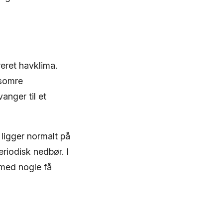
eret havklima.
 somre
nger til et
 ligger normalt på
riodisk nedbør. I
med nogle få