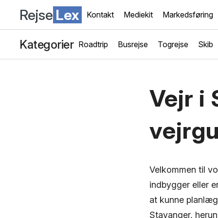
Rejse
Lex
Kontakt
Mediekit
Markedsføring
Kategorier
Roadtrip
Busrejse
Togrejse
Skib
Vejr i
vejrg
Velkommen til vo
indbygger eller en
at kunne planlægge
Stavanger, herund