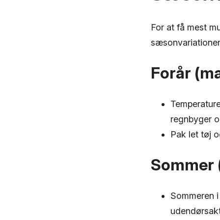
For at få mest mu
sæsonvariationer
Forår (ma
Temperature
regnbyger o
Pak let tøj 
Sommer (
Sommeren i S
udendørsakti