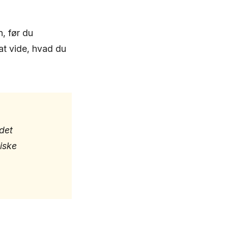
n, før du
at vide, hvad du
det
riske