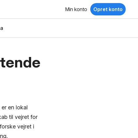
Min konto
Opret konto
ma
ttende
er en lokal
b til vejret for
forske vejret i
ing.