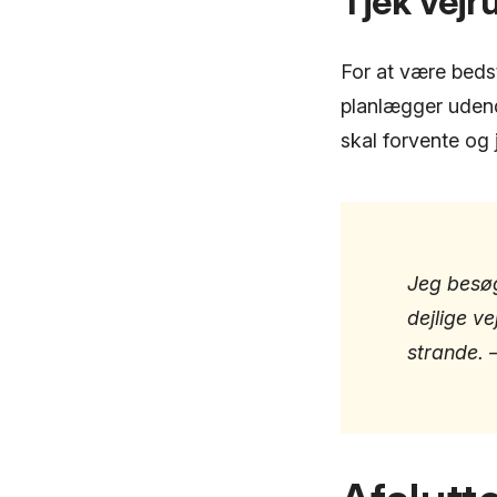
Tjek vejr
For at være bedst
planlægger udend
skal forvente og 
Jeg besø
dejlige ve
strande. 