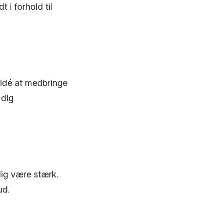
 i forhold til
 idé at medbringe
 dig
ig være stærk.
ud.