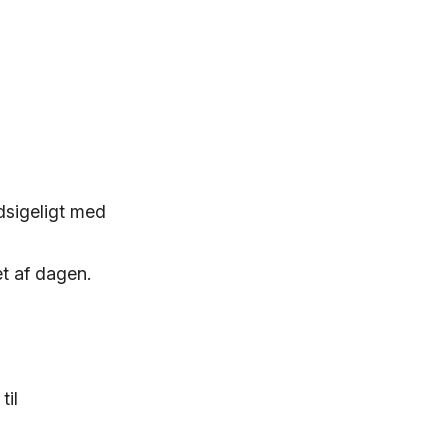
dsigeligt med
et af dagen.
til