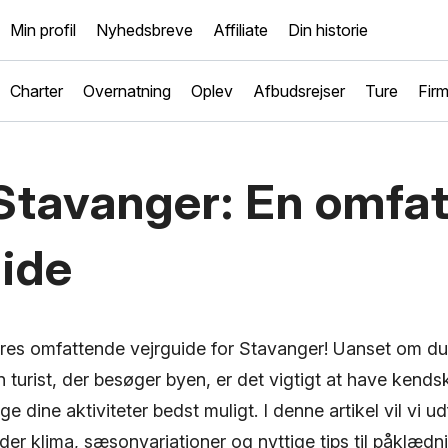
Min profil
Nyhedsbreve
Affiliate
Din historie
Charter
Overnatning
Oplev
Afbudsrejser
Ture
Fir
 Stavanger: En omfa
uide
res omfattende vejrguide for Stavanger! Uanset om du 
 turist, der besøger byen, er det vigtigt at have kendska
 dine aktiviteter bedst muligt. I denne artikel vil vi ud
er klima, sæsonvariationer og nyttige tips til påklædn