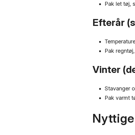
Pak let tøj, 
Efterår 
Temperaturen
Pak regntøj
Vinter (
Stavanger op
Pak varmt tø
Nyttige