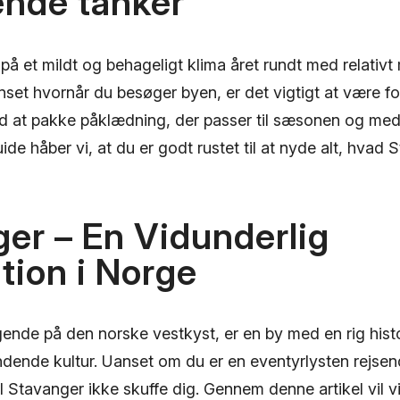
ende tanker
å et mildt og behageligt klima året rundt med relativt 
nset hvornår du besøger byen, er det vigtigt at være f
d at pakke påklædning, der passer til sæsonen og med
de håber vi, at du er godt rustet til at nyde alt, hvad 
er – En Vidunderlig
tion i Norge
ende på den norske vestkyst, er en by med en rig histo
dende kultur. Uanset om du er en eventyrlysten rejsend
vil Stavanger ikke skuffe dig. Gennem denne artikel vil 