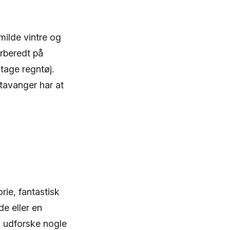
milde vintre og
orberedt på
tage regntøj.
Stavanger har at
rie, fantastisk
e eller en
vi udforske nogle