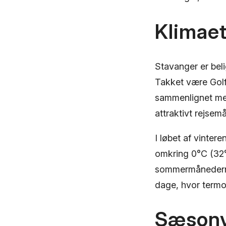
Klimaet
Stavanger er beli
Takket være Golf
sammenlignet med
attraktivt rejsemå
I løbet af vinter
omkring 0°C (32°
sommermånederne 
dage, hvor termo
Sæsonv