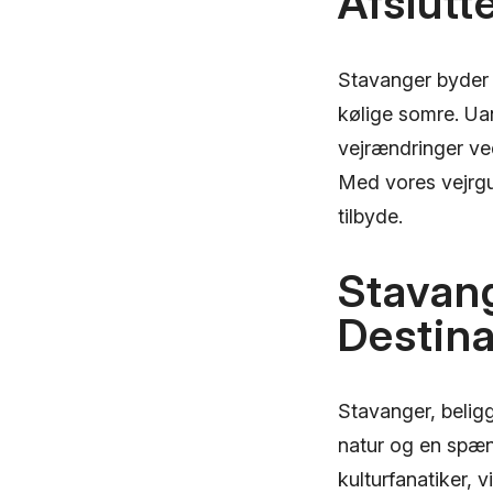
Afslutt
Stavanger byder p
kølige somre. Ua
vejrændringer ve
Med vores vejrgui
tilbyde.
Stavang
Destina
Stavanger, beligg
natur og en spæn
kulturfanatiker, 