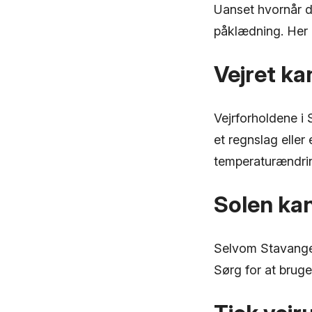
Uanset hvornår du
påklædning. Her e
Vejret ka
Vejrforholdene i 
et regnslag eller 
temperaturændrin
Solen ka
Selvom Stavanger
Sørg for at brug