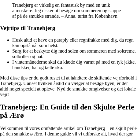
Tranebjerg er virkelig en fantastisk by med en unik
atmosfære. Jeg elsker at besøge om sommeren og slappe
af på de smukke strande. – Anna, turist fra København
Vejrtips til Tranebjerg
Husk altid at have en paraply eller regnfrakke med dig, da regn
kan opstå når som helst.
Sørg for at beskytte dig mod solen om sommeren med solcreme,
solbriller og hat.
I vintermånederne skal du klæde dig varmt på med en tyk jakke,
handsker, hat og tætte sko.
Med disse tips er du godt rustet til at håndtere de skiftende vejrforhold i
Tranebjerg. Uanset hvilken årstid du vælger at besøge byen, er der
altid noget specielt at opleve. Nyd de smukke omgivelser og det lokale
vejr!
Tranebjerg: En Guide til den Skjulte Perle
på Ærø
Velkommen til vores omfattende artikel om Tranebjerg – en skjult perle
på den smukke ø Ærø. I denne guide vil vi udforske alt, hvad der gør