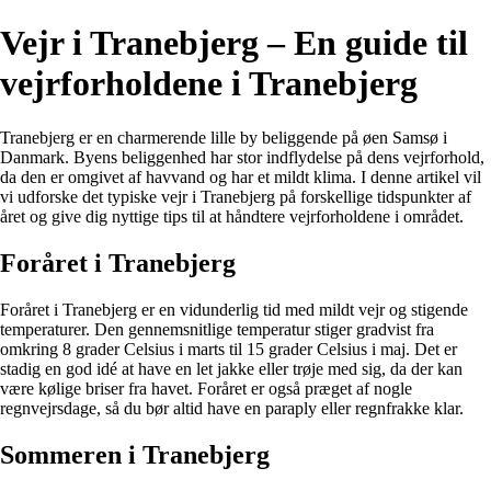
Vejr i Tranebjerg – En guide til
vejrforholdene i Tranebjerg
Tranebjerg er en charmerende lille by beliggende på øen Samsø i
Danmark. Byens beliggenhed har stor indflydelse på dens vejrforhold,
da den er omgivet af havvand og har et mildt klima. I denne artikel vil
vi udforske det typiske vejr i Tranebjerg på forskellige tidspunkter af
året og give dig nyttige tips til at håndtere vejrforholdene i området.
Foråret i Tranebjerg
Foråret i Tranebjerg er en vidunderlig tid med mildt vejr og stigende
temperaturer. Den gennemsnitlige temperatur stiger gradvist fra
omkring 8 grader Celsius i marts til 15 grader Celsius i maj. Det er
stadig en god idé at have en let jakke eller trøje med sig, da der kan
være kølige briser fra havet. Foråret er også præget af nogle
regnvejrsdage, så du bør altid have en paraply eller regnfrakke klar.
Sommeren i Tranebjerg