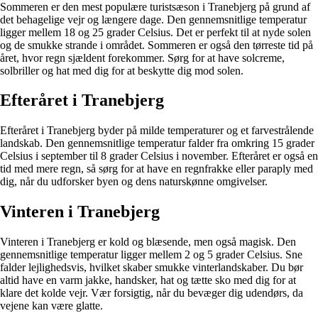
Sommeren er den mest populære turistsæson i Tranebjerg på grund af
det behagelige vejr og længere dage. Den gennemsnitlige temperatur
ligger mellem 18 og 25 grader Celsius. Det er perfekt til at nyde solen
og de smukke strande i området. Sommeren er også den tørreste tid på
året, hvor regn sjældent forekommer. Sørg for at have solcreme,
solbriller og hat med dig for at beskytte dig mod solen.
Efteråret i Tranebjerg
Efteråret i Tranebjerg byder på milde temperaturer og et farvestrålende
landskab. Den gennemsnitlige temperatur falder fra omkring 15 grader
Celsius i september til 8 grader Celsius i november. Efteråret er også en
tid med mere regn, så sørg for at have en regnfrakke eller paraply med
dig, når du udforsker byen og dens naturskønne omgivelser.
Vinteren i Tranebjerg
Vinteren i Tranebjerg er kold og blæsende, men også magisk. Den
gennemsnitlige temperatur ligger mellem 2 og 5 grader Celsius. Sne
falder lejlighedsvis, hvilket skaber smukke vinterlandskaber. Du bør
altid have en varm jakke, handsker, hat og tætte sko med dig for at
klare det kolde vejr. Vær forsigtig, når du bevæger dig udendørs, da
vejene kan være glatte.