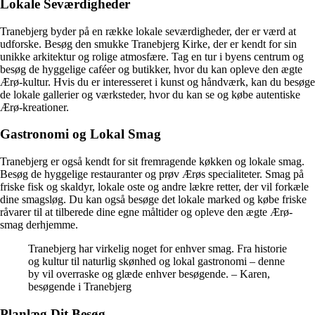
Lokale Seværdigheder
Tranebjerg byder på en række lokale seværdigheder, der er værd at
udforske. Besøg den smukke Tranebjerg Kirke, der er kendt for sin
unikke arkitektur og rolige atmosfære. Tag en tur i byens centrum og
besøg de hyggelige caféer og butikker, hvor du kan opleve den ægte
Ærø-kultur. Hvis du er interesseret i kunst og håndværk, kan du besøge
de lokale gallerier og værksteder, hvor du kan se og købe autentiske
Ærø-kreationer.
Gastronomi og Lokal Smag
Tranebjerg er også kendt for sit fremragende køkken og lokale smag.
Besøg de hyggelige restauranter og prøv Ærøs specialiteter. Smag på
friske fisk og skaldyr, lokale oste og andre lækre retter, der vil forkæle
dine smagsløg. Du kan også besøge det lokale marked og købe friske
råvarer til at tilberede dine egne måltider og opleve den ægte Ærø-
smag derhjemme.
Tranebjerg har virkelig noget for enhver smag. Fra historie
og kultur til naturlig skønhed og lokal gastronomi – denne
by vil overraske og glæde enhver besøgende. – Karen,
besøgende i Tranebjerg
Planlæg Dit Besøg