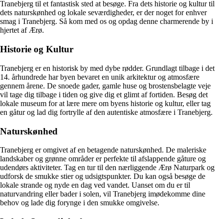
Tranebjerg til et fantastisk sted at besøge. Fra dets historie og kultur til
dets naturskønhed og lokale seværdigheder, er der noget for enhver
smag i Tranebjerg. Så kom med os og opdag denne charmerende by i
hjertet af Ærø.
Historie og Kultur
Tranebjerg er en historisk by med dybe rødder. Grundlagt tilbage i det
14. århundrede har byen bevaret en unik arkitektur og atmosfære
gennem årene. De snoede gader, gamle huse og brostensbelagte veje
vil tage dig tilbage i tiden og give dig et glimt af fortiden. Besøg det
lokale museum for at lære mere om byens historie og kultur, eller tag
en gåtur og lad dig fortrylle af den autentiske atmosfære i Tranebjerg.
Naturskønhed
Tranebjerg er omgivet af en betagende naturskønhed. De maleriske
landskaber og grønne områder er perfekte til afslappende gåture og
udendørs aktiviteter. Tag en tur til den nærliggende Ærø Naturpark og
udforsk de smukke stier og udsigtspunkter. Du kan også besøge de
lokale strande og nyde en dag ved vandet. Uanset om du er til
naturvandring eller bader i solen, vil Tranebjerg imødekomme dine
behov og lade dig forynge i den smukke omgivelse.