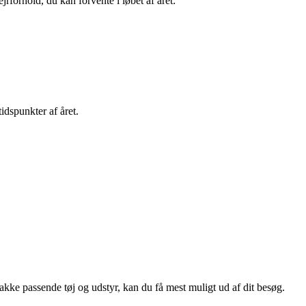
rforhold, du kan forvente i løbet af året:
idspunkter af året.
akke passende tøj og udstyr, kan du få mest muligt ud af dit besøg.