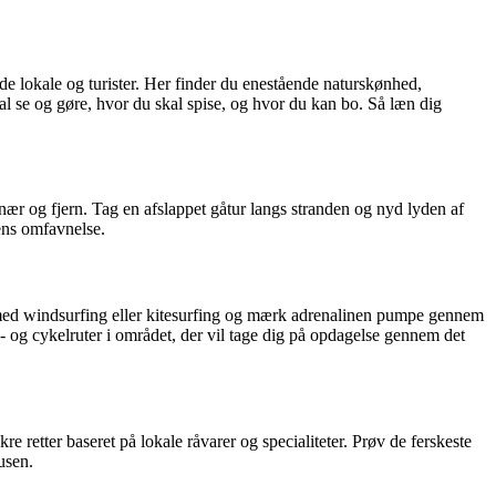
e lokale og turister. Her finder du enestående naturskønhed,
al se og gøre, hvor du skal spise, og hvor du kan bo. Så læn dig
nær og fjern. Tag en afslappet gåtur langs stranden og nyd lyden af
ens omfavnelse.
er med windsurfing eller kitesurfing og mærk adrenalinen pumpe gennem
- og cykelruter i området, der vil tage dig på opdagelse gennem det
 retter baseret på lokale råvarer og specialiteter. Prøv de ferskeste
usen.