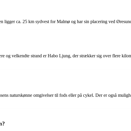
en ligger ca. 25 km sydvest for Malmø og har sin placering ved Øresun
re og velkendte strand er Habo Ljung, der strækker sig over flere kilo
s naturskønne omgivelser til fods eller på cykel. Der er også mulighed
n?