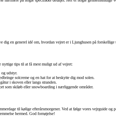
 se nærmere på nogle specifikke detaljer. Her er nogle gennemsnitlige vej
ve dig en generel idé om, hvordan vejret er i Ljunghusen på forskellige t
ttige tips til at få mest muligt ud af vejret:
 og udstyr.
bringe solcreme og en hat for at beskytte dig mod solen.
gåtur i skoven eller langs stranden.
rt som skiløb eller snowboarding i nærliggende områder.
ommerdage til kølige efterårsmorgener. Ved at følge vores vejrguide og p
sstemmelse hermed. God fornøjelse!