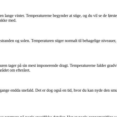
 den lange vinter. Temperaturerne begynder at stige, og du vil se de før
jakke med.
stranden og solen. Temperaturen stiger normalt til behagelige niveauer,
aturen tager på sin mest imponerende dragt. Temperaturerne falder gradvi
rådet om efteråret.
gange endda snefald. Det er dog også en tid, hvor du kan nyde den smu