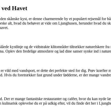
e ved Havet
en skånske kyst, er denne charmerende by et populært rejsemål for båd
dforske alt, hvad du behøver at vide om Ljunghusen, herunder hvad du sk
havet.
ede kystlinje og de vidtstrakte klitområder tiltrækker naturelskere fra 
na. Oplev den fredelige atmosfære og lad dine sanser synke ind i natur
 er vild med vandsport, er dette det perfekte sted for dig. Prøv kræft
nd. Hvis du foretrækker fast grund under fødderne, er der mange vandre
 Der er mange fantastiske restauranter og caféer, hvor du kan nyde lækre
n kulinarisk oplevelse du er på udkig efter, vil du finde det her i Ljungh