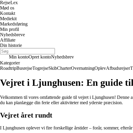
Rejse
Lex
Mød os
Kontakt
Mediekit
Markedsføring
Min profil
Nyhedsbreve
Affiliate
Din historie
Min konto
Opret konto
Nyhedsbrev
Kategorier
Roadtrip
Busrejse
Togrejse
Skib
Charter
Overnatning
Oplev
Afbudsrejser
T
Vejret i Ljunghusen: En guide til
Velkommen til vores omfattende guide til vejret i Ljunghusen! Denne arti
du kan planlægge din ferie eller aktiviteter med yderste præcision.
Vejret året rundt
I Ljunghusen oplever vi fire forskellige årstider – forår, sommer, efter