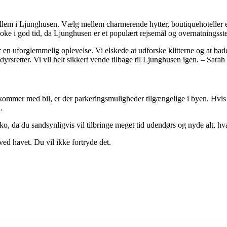
lem i Ljunghusen. Vælg mellem charmerende hytter, boutiquehoteller el
ooke i god tid, da Ljunghusen er et populært rejsemål og overnatningsst
en uforglemmelig oplevelse. Vi elskede at udforske klitterne og at bad
dyrsretter. Vi vil helt sikkert vende tilbage til Ljunghusen igen. – Sarah
 kommer med bil, er der parkeringsmuligheder tilgængelige i byen. Hvis du
.
ko, da du sandsynligvis vil tilbringe meget tid udendørs og nyde alt, h
ved havet. Du vil ikke fortryde det.