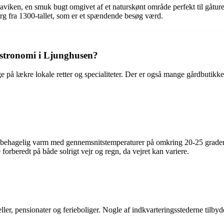
viken, en smuk bugt omgivet af et naturskønt område perfekt til gåture
g fra 1300-tallet, som er et spændende besøg værd.
astronomi i Ljunghusen?
e på lækre lokale retter og specialiteter. Der er også mange gårdbutik
r behagelig varm med gennemsnitstemperaturer på omkring 20-25 grader
orberedt på både solrigt vejr og regn, da vejret kan variere.
er, pensionater og ferieboliger. Nogle af indkvarteringsstederne tilbyder