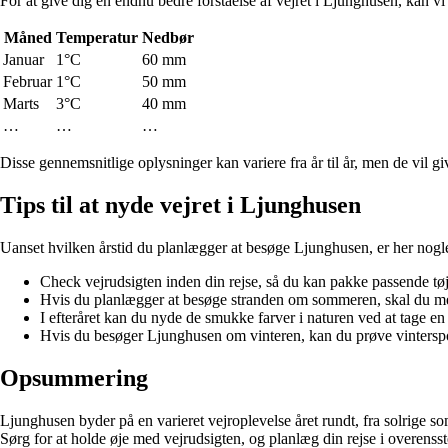
For at give dig en endnu bedre forståelse af vejret i Ljunghusen, kan vi
Måned
Temperatur
Nedbør
Januar
1°C
60 mm
Februar
1°C
50 mm
Marts
3°C
40 mm
…
…
…
Disse gennemsnitlige oplysninger kan variere fra år til år, men de vil gi
Tips til at nyde vejret i Ljunghusen
Uanset hvilken årstid du planlægger at besøge Ljunghusen, er her nogle ny
Check vejrudsigten inden din rejse, så du kan pakke passende tøj
Hvis du planlægger at besøge stranden om sommeren, skal du med
I efteråret kan du nyde de smukke farver i naturen ved at tage en 
Hvis du besøger Ljunghusen om vinteren, kan du prøve vinterspo
Opsummering
Ljunghusen byder på en varieret vejroplevelse året rundt, fra solrige s
Sørg for at holde øje med vejrudsigten, og planlæg din rejse i overen