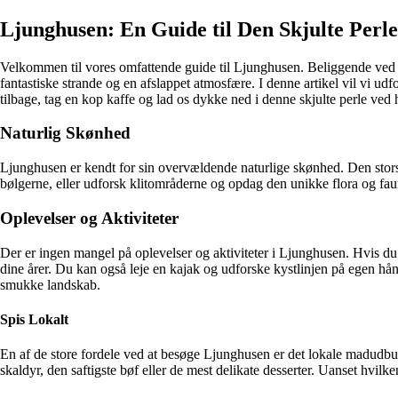
Ljunghusen: En Guide til Den Skjulte Perl
Velkommen til vores omfattende guide til Ljunghusen. Beliggende ved d
fantastiske strande og en afslappet atmosfære. I denne artikel vil vi u
tilbage, tag en kop kaffe og lad os dykke ned i denne skjulte perle ved 
Naturlig Skønhed
Ljunghusen er kendt for sin overvældende naturlige skønhed. Den storslå
bølgerne, eller udforsk klitområderne og opdag den unikke flora og fau
Oplevelser og Aktiviteter
Der er ingen mangel på oplevelser og aktiviteter i Ljunghusen. Hvis du
dine årer. Du kan også leje en kajak og udforske kystlinjen på egen hå
smukke landskab.
Spis Lokalt
En af de store fordele ved at besøge Ljunghusen er det lokale madudbud.
skaldyr, den saftigste bøf eller de mest delikate desserter. Uanset hvilke