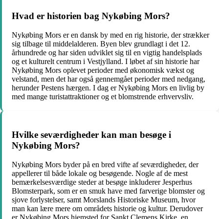
Hvad er historien bag Nykøbing Mors?
Nykøbing Mors er en dansk by med en rig historie, der strækker
sig tilbage til middelalderen. Byen blev grundlagt i det 12.
århundrede og har siden udviklet sig til en vigtig handelsplads
og et kulturelt centrum i Vestjylland. I løbet af sin historie har
Nykøbing Mors oplevet perioder med økonomisk vækst og
velstand, men det har også gennemgået perioder med nedgang,
herunder Pestens hærgen. I dag er Nykøbing Mors en livlig by
med mange turistattraktioner og et blomstrende erhvervsliv.
Hvilke seværdigheder kan man besøge i
Nykøbing Mors?
Nykøbing Mors byder på en bred vifte af seværdigheder, der
appellerer til både lokale og besøgende. Nogle af de mest
bemærkelsesværdige steder at besøge inkluderer Jesperhus
Blomsterpark, som er en smuk have med farverige blomster og
sjove forlystelser, samt Morslands Historiske Museum, hvor
man kan lære mere om områdets historie og kultur. Derudover
er Nykøbing Mors hjemsted for Sankt Clemens Kirke, en