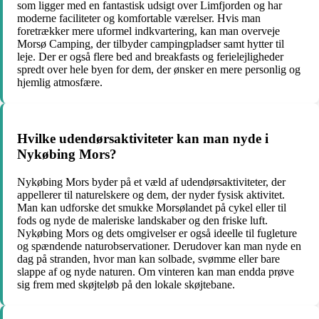
som ligger med en fantastisk udsigt over Limfjorden og har
moderne faciliteter og komfortable værelser. Hvis man
foretrækker mere uformel indkvartering, kan man overveje
Morsø Camping, der tilbyder campingpladser samt hytter til
leje. Der er også flere bed and breakfasts og ferielejligheder
spredt over hele byen for dem, der ønsker en mere personlig og
hjemlig atmosfære.
Hvilke udendørsaktiviteter kan man nyde i
Nykøbing Mors?
Nykøbing Mors byder på et væld af udendørsaktiviteter, der
appellerer til naturelskere og dem, der nyder fysisk aktivitet.
Man kan udforske det smukke Morsølandet på cykel eller til
fods og nyde de maleriske landskaber og den friske luft.
Nykøbing Mors og dets omgivelser er også ideelle til fugleture
og spændende naturobservationer. Derudover kan man nyde en
dag på stranden, hvor man kan solbade, svømme eller bare
slappe af og nyde naturen. Om vinteren kan man endda prøve
sig frem med skøjteløb på den lokale skøjtebane.