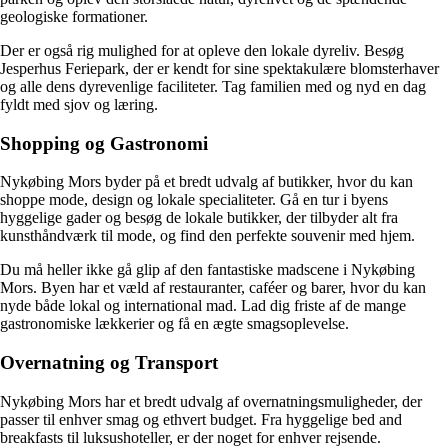
geologiske formationer.
Der er også rig mulighed for at opleve den lokale dyreliv. Besøg
Jesperhus Feriepark, der er kendt for sine spektakulære blomsterhaver
og alle dens dyrevenlige faciliteter. Tag familien med og nyd en dag
fyldt med sjov og læring.
Shopping og Gastronomi
Nykøbing Mors byder på et bredt udvalg af butikker, hvor du kan
shoppe mode, design og lokale specialiteter. Gå en tur i byens
hyggelige gader og besøg de lokale butikker, der tilbyder alt fra
kunsthåndværk til mode, og find den perfekte souvenir med hjem.
Du må heller ikke gå glip af den fantastiske madscene i Nykøbing
Mors. Byen har et væld af restauranter, caféer og barer, hvor du kan
nyde både lokal og international mad. Lad dig friste af de mange
gastronomiske lækkerier og få en ægte smagsoplevelse.
Overnatning og Transport
Nykøbing Mors har et bredt udvalg af overnatningsmuligheder, der
passer til enhver smag og ethvert budget. Fra hyggelige bed and
breakfasts til luksushoteller, er der noget for enhver rejsende.