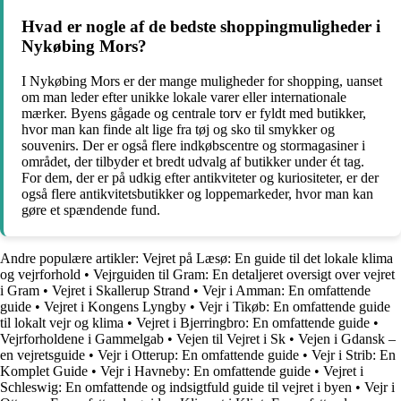
Hvad er nogle af de bedste shoppingmuligheder i
Nykøbing Mors?
I Nykøbing Mors er der mange muligheder for shopping, uanset
om man leder efter unikke lokale varer eller internationale
mærker. Byens gågade og centrale torv er fyldt med butikker,
hvor man kan finde alt lige fra tøj og sko til smykker og
souvenirs. Der er også flere indkøbscentre og stormagasiner i
området, der tilbyder et bredt udvalg af butikker under ét tag.
For dem, der er på udkig efter antikviteter og kuriositeter, er der
også flere antikvitetsbutikker og loppemarkeder, hvor man kan
gøre et spændende fund.
Andre populære artikler:
Vejret på Læsø: En guide til det lokale klima
og vejrforhold
•
Vejrguiden til Gram: En detaljeret oversigt over vejret
i Gram
•
Vejret i Skallerup Strand
•
Vejr i Amman: En omfattende
guide
•
Vejret i Kongens Lyngby
•
Vejr i Tikøb: En omfattende guide
til lokalt vejr og klima
•
Vejret i Bjerringbro: En omfattende guide
•
Vejrforholdene i Gammelgab
•
Vejen til Vejret i Sk
•
Vejen i Gdansk –
en vejretsguide
•
Vejr i Otterup: En omfattende guide
•
Vejr i Strib: En
Komplet Guide
•
Vejr i Havneby: En omfattende guide
•
Vejret i
Schleswig: En omfattende og indsigtfuld guide til vejret i byen
•
Vejr i