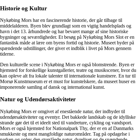
Historie og Kultur
Nykøbing Mors har en fascinerende historie, der går tilbage til
middelalderen. Byen blev grundlagt som en vigtig handelsplads og
havn i det 13. århundrede og har bevaret mange af sine historiske
bygninger og seværdigheder. Et besøg på Nykøbing Mors Slot er en
fantastisk måde at lære om byens fortid og historie. Museet byder på
spændende udstillinger, der giver et indblik i livet på Mors gennem
tiderne.
Den kulturelle scene i Nykøbing Mors er også blomstrende. Byen er
hjemsted for forskellige kunstgallerier, teatre og musikscener, hvor du
kan opleve alt fra lokale talenter til internationale kunstnere. En tur til
Morsø Kunstmuseum er et must for kunstelskere, da museet huser en
imponerende samling af dansk og international kunst.
Natur og Udendørsaktiviteter
Nykøbing Mors er omgivet af enestående natur, der indbyder til
udendørsaktiviteter og eventyr. Det bakkede landskab og de idylliske
strande gør det til et ideelt sted til vandreture, cykling og vandsport.
Mors er også hjemsted for Nationalpark Thy, der er en af Danmarks
smukkeste og mest mangfoldige naturområder. Tag på opdagelse i
parken og oplev den storslåede natur, dyrelivet og de spændende