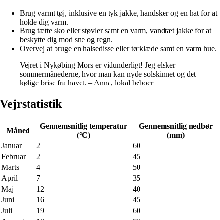
Brug varmt tøj, inklusive en tyk jakke, handsker og en hat for at
holde dig varm.
Brug tætte sko eller støvler samt en varm, vandtæt jakke for at
beskytte dig mod sne og regn.
Overvej at bruge en halsedisse eller tørklæde samt en varm hue.
Vejret i Nykøbing Mors er vidunderligt! Jeg elsker
sommermånederne, hvor man kan nyde solskinnet og det
kølige brise fra havet. – Anna, lokal beboer
Vejrstatistik
Gennemsnitlig temperatur
Gennemsnitlig nedbør
Måned
(°C)
(mm)
Januar
2
60
Februar
2
45
Marts
4
50
April
7
35
Maj
12
40
Juni
16
45
Juli
19
60