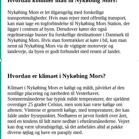
Hvordan kommer man til Nykøbing Mors?
Nykøbing Mors er let tilgængelig med forskellige
transportmuligheder. Hvis man rejser med offentlig transport,
kan man tage en togforbindelse til Nykøbing Mors Station, der
ligger i centrum af byen. Derudover kører der også
regelmæssige busser fra forskellige destinationer i Danmark til
Nykøbing Mors. Hvis man foretrækker at køre i bil, kan man
nemt nå Nykøbing Mors via de vigtigste motorveje og
landeveje, da byen er godt forbundet med resten af landet.
Hvordan er klimaet i Nykøbing Mors?
Klimaet i Nykøbing Mors er køligt og mildt, påvirket af den
nordlige placering og nærheden til Vesterhavet.
Sommermånederne har typisk milde temperaturer, der sjældent
overstiger 25 grader Celsius, men som kan være kølige om
aftenen. Vintrene er generelt kølige, med temperaturer, der kan
falde under frysepunktet. Nedbøren er jævnt fordelt over året,
med en tendens til lidt mere nedbør i efterårsmånederne. Vejret
kan dog være uforudsigeligt, så det anbefales altid at pakke
diverse tøjlag og have en paraply med.