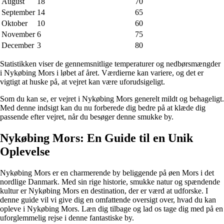
August
18
70
September
14
65
Oktober
10
60
November
6
75
December
3
80
Statistikken viser de gennemsnitlige temperaturer og nedbørsmængder
i Nykøbing Mors i løbet af året. Værdierne kan variere, og det er
vigtigt at huske på, at vejret kan være uforudsigeligt.
Som du kan se, er vejret i Nykøbing Mors generelt mildt og behageligt.
Med denne indsigt kan du nu forberede dig bedre på at klæde dig
passende efter vejret, når du besøger denne smukke by.
Nykøbing Mors: En Guide til en Unik
Oplevelse
Nykøbing Mors er en charmerende by beliggende på øen Mors i det
nordlige Danmark. Med sin rige historie, smukke natur og spændende
kultur er Nykøbing Mors en destination, der er værd at udforske. I
denne guide vil vi give dig en omfattende oversigt over, hvad du kan
opleve i Nykøbing Mors. Læn dig tilbage og lad os tage dig med på en
uforglemmelig rejse i denne fantastiske by.