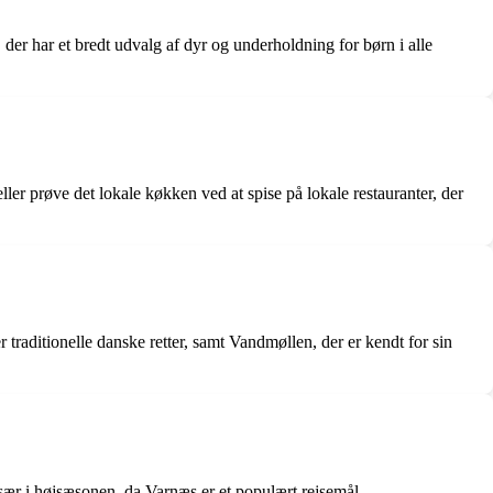
 der har et bredt udvalg af dyr og underholdning for børn i alle
ler prøve det lokale køkken ved at spise på lokale restauranter, der
 traditionelle danske retter, samt Vandmøllen, der er kendt for sin
sær i højsæsonen, da Varnæs er et populært rejsemål.