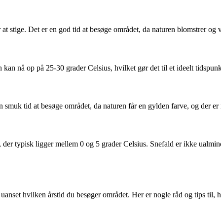
 stige. Det er en god tid at besøge området, da naturen blomstrer og vejr
n nå op på 25-30 grader Celsius, hvilket gør det til et ideelt tidspun
r en smuk tid at besøge området, da naturen får en gylden farve, og de
r typisk ligger mellem 0 og 5 grader Celsius. Snefald er ikke ualmindel
, uanset hvilken årstid du besøger området. Her er nogle råd og tips til,