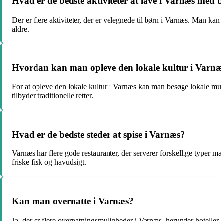
Hvad er de bedste aktiviteter at lave i Varnæs med
Der er flere aktiviteter, der er velegnede til børn i Varnæs. Man ka
aldre.
Hvordan kan man opleve den lokale kultur i Varn
For at opleve den lokale kultur i Varnæs kan man besøge lokale muse
tilbyder traditionelle retter.
Hvad er de bedste steder at spise i Varnæs?
Varnæs har flere gode restauranter, der serverer forskellige typer ma
friske fisk og havudsigt.
Kan man overnatte i Varnæs?
Ja, der er flere overnatningsmuligheder i Varnæs, herunder hotelle