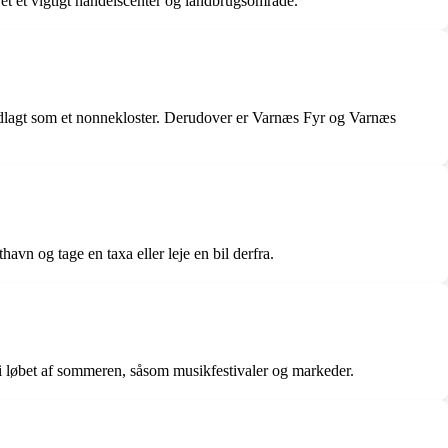
ret et vigtigt handelscenter og landbrugsområde.
undlagt som et nonnekloster. Derudover er Varnæs Fyr og Varnæs
havn og tage en taxa eller leje en bil derfra.
i løbet af sommeren, såsom musikfestivaler og markeder.