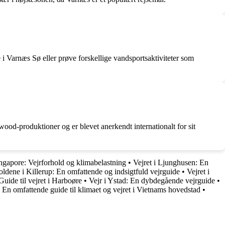
i Varnæs Sø eller prøve forskellige vandsportsaktiviteter som
wood-produktioner og er blevet anerkendt internationalt for sit
ngapore: Vejrforhold og klimabelastning
•
Vejret i Ljunghusen: En
oldene i Killerup: En omfattende og indsigtfuld vejrguide
•
Vejret i
Guide til vejret i Harboøre
•
Vejr i Ystad: En dybdegående vejrguide
•
: En omfattende guide til klimaet og vejret i Vietnams hovedstad
•