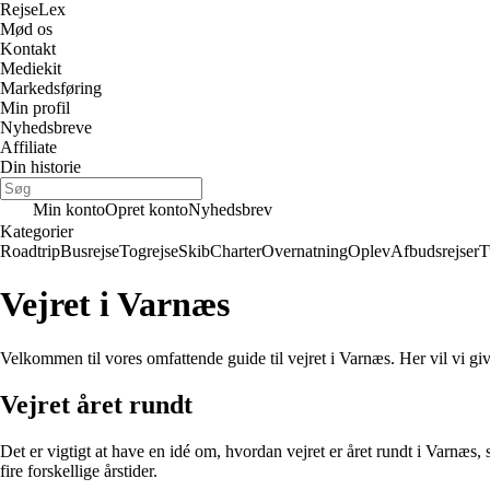
Rejse
Lex
Mød os
Kontakt
Mediekit
Markedsføring
Min profil
Nyhedsbreve
Affiliate
Din historie
Min konto
Opret konto
Nyhedsbrev
Kategorier
Roadtrip
Busrejse
Togrejse
Skib
Charter
Overnatning
Oplev
Afbudsrejser
T
Vejret i Varnæs
Velkommen til vores omfattende guide til vejret i Varnæs. Her vil vi give
Vejret året rundt
Det er vigtigt at have en idé om, hvordan vejret er året rundt i Varnæs
fire forskellige årstider.