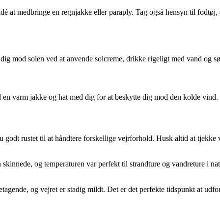
idé at medbringe en regnjakke eller paraply. Tag også hensyn til fodtøj,
 dig mod solen ved at anvende solcreme, drikke rigeligt med vand og s
id en varm jakke og hat med dig for at beskytte dig mod den kolde vind.
dt rustet til at håndtere forskellige vejrforhold. Husk altid at tjekke 
n skinnede, og temperaturen var perfekt til strandture og vandreture i
tagende, og vejret er stadig mildt. Det er det perfekte tidspunkt at udf