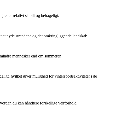
et er relativt stabilt og behageligt.
kt at nyde strandene og det omkringliggende landskab.
r er mindre mennesker end om sommeren.
igt, hvilket giver mulighed for vintersportsaktiviteter i de
 hvordan du kan håndtere forskellige vejrforhold: