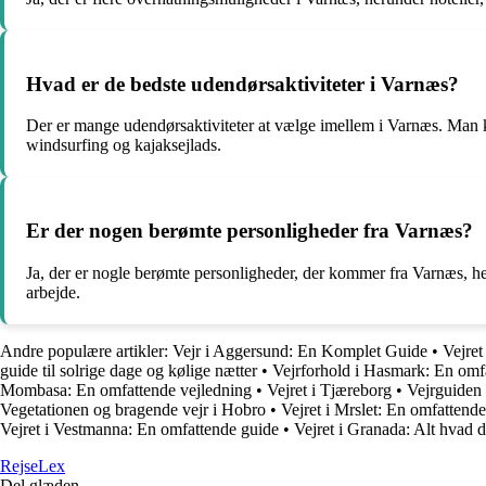
Hvad er de bedste udendørsaktiviteter i Varnæs?
Der er mange udendørsaktiviteter at vælge imellem i Varnæs. Man ka
windsurfing og kajaksejlads.
Er der nogen berømte personligheder fra Varnæs?
Ja, der er nogle berømte personligheder, der kommer fra Varnæs, her
arbejde.
Andre populære artikler:
Vejr i Aggersund: En Komplet Guide
•
Vejret
guide til solrige dage og kølige nætter
•
Vejrforhold i Hasmark: En omf
Mombasa: En omfattende vejledning
•
Vejret i Tjæreborg
•
Vejrguiden 
Vegetationen og bragende vejr i Hobro
•
Vejret i Mrslet: En omfattend
Vejret i Vestmanna: En omfattende guide
•
Vejret i Granada: Alt hvad 
Rejse
Lex
Del glæden