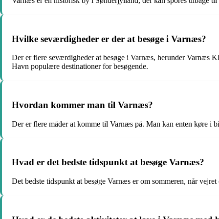
Varnæs er en historisk by i Sønderjylland, der kan spores tilbage t
Hvilke seværdigheder er der at besøge i Varnæs?
Der er flere seværdigheder at besøge i Varnæs, herunder Varnæs Klo
Havn populære destinationer for besøgende.
Hvordan kommer man til Varnæs?
Der er flere måder at komme til Varnæs på. Man kan enten køre i bil, 
Hvad er det bedste tidspunkt at besøge Varnæs?
Det bedste tidspunkt at besøge Varnæs er om sommeren, når vejret 