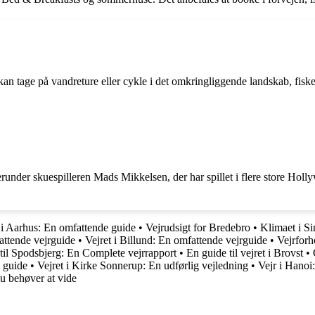
n tage på vandreture eller cykle i det omkringliggende landskab, fiske 
under skuespilleren Mads Mikkelsen, der har spillet i flere store Holly
 i Aarhus: En omfattende guide
•
Vejrudsigt for Bredebro
•
Klimaet i Si
attende vejrguide
•
Vejret i Billund: En omfattende vejrguide
•
Vejrforh
til Spodsbjerg: En Complete vejrrapport
•
En guide til vejret i Brovst
•
e guide
•
Vejret i Kirke Sonnerup: En udførlig vejledning
•
Vejr i Hanoi
du behøver at vide