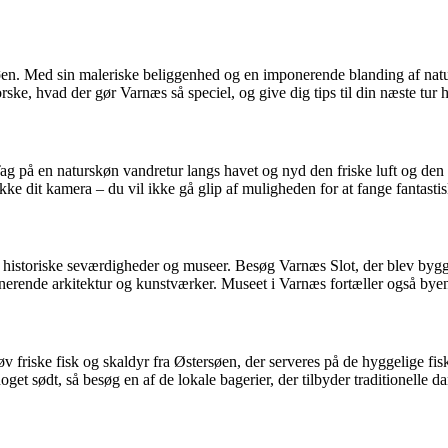
. Med sin maleriske beliggenhed og en imponerende blanding af naturl
rske, hvad der gør Varnæs så speciel, og give dig tips til din næste tur he
g på en naturskøn vandretur langs havet og nyd den friske luft og den 
ikke dit kamera – du vil ikke gå glip af muligheden for at fange fantastis
 historiske seværdigheder og museer. Besøg Varnæs Slot, der blev bygg
erende arkitektur og kunstværker. Museet i Varnæs fortæller også byens 
røv friske fisk og skaldyr fra Østersøen, der serveres på de hyggelige f
et sødt, så besøg en af de lokale bagerier, der tilbyder traditionelle d