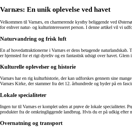
Varnæs: En unik oplevelse ved havet
Velkommen til Varnæs, en charmerende kystby beliggende ved Østersøen
for enhver natur- og kulturinteresseret person. I denne artikel vil vi udfo
Naturvandring og frisk luft
En af hovedattraktionerne i Varnæs er dens betagende naturlandskab. Ta
er hjemsted for et rigt dyreliv og en fantastisk udsigt over havet. Glem 
Kulturelle oplevelser og historie
Varnæs har en rig kulturhistorie, der kan udforskes gennem sine mange
Varnæs Kirke, der stammer fra det 12. århundrede og byder på en fascin
Lokale specialiteter
Ingen tur til Varnæs er komplet uden at prøve de lokale specialiteter. P
produkter fra de omkringliggende landbrug. Hvis du er på udkig efter nog
Overnatning og transport