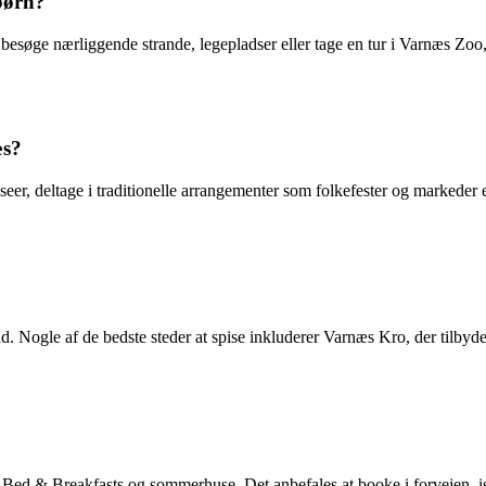
 børn?
n besøge nærliggende strande, legepladser eller tage en tur i Varnæs Zoo,
æs?
er, deltage i traditionelle arrangementer som folkefester og markeder el
d. Nogle af de bedste steder at spise inkluderer Varnæs Kro, der tilbyder
r, Bed & Breakfasts og sommerhuse. Det anbefales at booke i forvejen, i