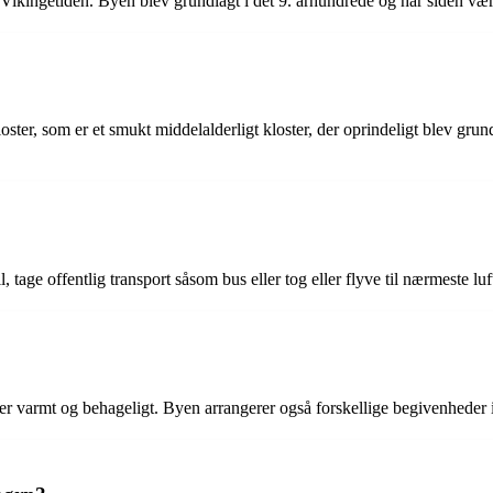
il Vikingetiden. Byen blev grundlagt i det 9. århundrede og har siden væ
ster, som er et smukt middelalderligt kloster, der oprindeligt blev gr
tage offentlig transport såsom bus eller tog eller flyve til nærmeste luft
er varmt og behageligt. Byen arrangerer også forskellige begivenheder 