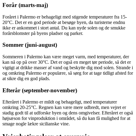
Forår (marts-maj)
Foråret i Palermo er behageligt med stigende temperaturer fra 15-
20°C. Det er en god periode at besøge byen, da turisterne endnu
ikke er ankommet i stort antal. Du kan nyde solen og de smukke
forårsblomster på byens pladser og parker.
Sommer (juni-august)
Sommeren i Palermo kan være meget varm, med temperaturer, der
kan nå op på over 30°C. Det er også en meget tør periode, så det er
vigtigt at drikke masser af vand og beskytte dig mod solen. Strande i
og omkring Palermo er populære, så sørg for at tage tidligt afsted for
at sikre dig en god plads.
Efterår (september-november)
Efteråret i Palermo er mildt og behageligt, med temperaturer
omkring 20-25°C. Regnen kan være mere udbredt, men vejret er
stadig godt til at udforske byen og dens omgivelser. Efteråret er også
højsæson for vinproduktion i området, så du kan få mulighed for at
smage nogle lækre sicilianske vine.