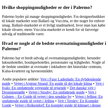
Hvilke shoppingmuligheder er der i Palermo?
Palermo byder på mange shoppingmuligheder. Fra designerbutikker
til lokale markeder som Ballarò og Vucciria, er der noget for enhver
smag. Ballarò-markedet er et livligt madmarked, hvor man kan købe
lokale råvarer, mens Vucciria-markedet er kendt for sit farverige
udvalg af traditionelle varer.
Hvad er nogle af de bedste overnatningsmuligheder i
Palermo?
Palermo har et bredt udvalg af overnatningsmuligheder, herunder
luksushoteller, boutiquehoteller, pensionater og lejligheder. Nogle af
de bedste områder at overnatte i inkluderer det historiske centrum,
Kalsa-kvarteret og havneområdet.
Andre populære artikler:
Vejr i Faxe Ladeplads: En dybdegående
guide
•
Vejret i Ajstrup Strand: En guide til det lokale klima
•
Vejr i
Ivalo: En omfattende vejrguide til rejsende
•
Det danske vejr i
Dronningmølle
•
Vejret i Stouby: En omfattende guide
•
Vejr i
Gråsten – En Guide til vejret i den smukke by
•
Vejen i Jelling: En
omfattende guide til vejret i Jelling
•
Vejr i Terslev: En Komplet
Guide
•
Vejret i Heikendorf: En komplet guide til klimaet i denne