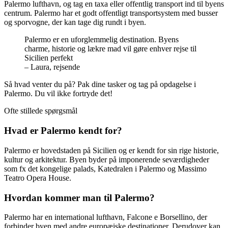
Palermo lufthavn, og tag en taxa eller offentlig transport ind til byens
centrum. Palermo har et godt offentligt transportsystem med busser
og sporvogne, der kan tage dig rundt i byen.
Palermo er en uforglemmelig destination. Byens
charme, historie og lækre mad vil gøre enhver rejse til
Sicilien perfekt
– Laura, rejsende
Så hvad venter du på? Pak dine tasker og tag på opdagelse i
Palermo. Du vil ikke fortryde det!
Ofte stillede spørgsmål
Hvad er Palermo kendt for?
Palermo er hovedstaden på Sicilien og er kendt for sin rige historie,
kultur og arkitektur. Byen byder på imponerende seværdigheder
som fx det kongelige palads, Katedralen i Palermo og Massimo
Teatro Opera House.
Hvordan kommer man til Palermo?
Palermo har en international lufthavn, Falcone e Borsellino, der
forbinder byen med andre europæiske destinationer. Derudover kan