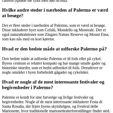
cannoli (sprøde rør fyldt med sød ricotta).
Hvilke andre steder i nærheden af Palermo er værd
at besøge?
Der er flere steder i nærheden af Palermo, som er værd at besøge.
Disse inkluderer byer som Cefalù, Mondello og Monreale. Der er
også naturattraktioner som Zingaro Nature Reserve og Mount Etna,
som kan nås med en kort køretur.
Hvad er den bedste måde at udforske Palermo på?
Den bedste måde at udforske Palermo er til fods eller på cykel.
Byens centrum er relativt kompakt og har mange smalle gader og
historiske stræder, som er bedst udforsket til fods. Derudover er
nogle områder i byen forbeholdt gågader og cykelstier.
Hvad er nogle af de mest interessante festivaler og
begivenheder i Palermo?
Palermo er kendt for sine farverige og livlige festivaler og
begivenheder. Nogle af de mest interessante inkluderer Festa di
Santa Rosalia, der fejrer byens skytshelgen, og Festival delle
Marionette, hvor traditionelle marionetteaterforestillinger finder sted.