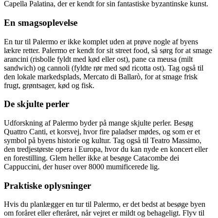
Capella Palatina, der er kendt for sin fantastiske byzantinske kunst.
En smagsoplevelse
En tur til Palermo er ikke komplet uden at prøve nogle af byens
lækre retter. Palermo er kendt for sit street food, så sørg for at smage
arancini (risbolle fyldt med kød eller ost), pane ca meusa (milt
sandwich) og cannoli (fyldte rør med sød ricotta ost). Tag også til
den lokale markedsplads, Mercato di Ballarò, for at smage frisk
frugt, grøntsager, kød og fisk.
De skjulte perler
Udforskning af Palermo byder på mange skjulte perler. Besøg
Quattro Canti, et korsvej, hvor fire paladser mødes, og som er et
symbol på byens historie og kultur. Tag også til Teatro Massimo,
den tredjestørste opera i Europa, hvor du kan nyde en koncert eller
en forestilling. Glem heller ikke at besøge Catacombe dei
Cappuccini, der huser over 8000 mumificerede lig.
Praktiske oplysninger
Hvis du planlægger en tur til Palermo, er det bedst at besøge byen
om foråret eller efteråret, når vejret er mildt og behageligt. Flyv til