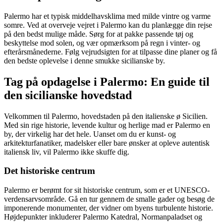
Palermo har et typisk middelhavsklima med milde vintre og varme
somre. Ved at overveje vejret i Palermo kan du planlægge din rejse
på den bedst mulige måde. Sørg for at pakke passende tøj og
beskyttelse mod solen, og vær opmærksom på regn i vinter- og
efterårsmånederne. Følg vejrudsigten for at tilpasse dine planer og få
den bedste oplevelse i denne smukke sicilianske by.
Tag på opdagelse i Palermo: En guide til
den sicilianske hovedstad
Velkommen til Palermo, hovedstaden på den italienske ø Sicilien.
Med sin rige historie, levende kultur og herlige mad er Palermo en
by, der virkelig har det hele. Uanset om du er kunst- og
arkitekturfanatiker, madelsker eller bare ønsker at opleve autentisk
italiensk liv, vil Palermo ikke skuffe dig.
Det historiske centrum
Palermo er berømt for sit historiske centrum, som er et UNESCO-
verdensarvsområde. Gå en tur gennem de smalle gader og besøg de
imponerende monumenter, der vidner om byens turbulente historie.
Højdepunkter inkluderer Palermo Katedral, Normanpaladset og