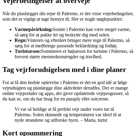
Vejerbetingelser at overveje
Når du planlægger din rejse til Palermo, er der visse vejerbetingelser,
som det er vigtigt at tage hensyn til. Her er nogle nøglepunkter:
Varmepåvirkning:
Somre i Palermo kan være meget varme,
så sørg for at pakke let og beskytte dig mod solen.
Regn:
Vinteren og efteråret bringer mere regn til Palermo, så
sørg for at medbringe passende beklædning og fodtøj.
Turistsæson:
Sommeren er højsæson for turisme i Palermo, så
forvent større menneskemængder og travlhed.
Tag vejrforudsigelsen med i dine planer
For at få den bedste oplevelse i Palermo er det en god idé at følge
vejrudsigten og planlægge dine aktiviteter derudfra. Der er mange
online vejrportaler og apps, der giver opdaterede vejrprognoser, så
du kan se, om du har brug for en paraply eller solcreme.
Vi var så heldige at få perfekt vejr under vores tur til
Palermo. Solen skinnede og temperaturen var ideel til at
nyde strandene og udforske byen. – Maria, turist
Kort opsummering