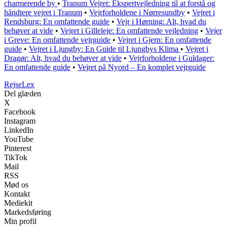
charmerende by
•
Tranum Vejret: Ekspertvejledning til at forstå og
håndtere vejret i Tranum
•
Vejrforholdene i Nørresundby
•
Vejret i
Rendsburg: En omfattende guide
•
Vejr i Hørning: Alt, hvad du
behøver at vide
•
Vejret i Gilleleje: En omfattende vejledning
•
Vejer
i Greve: En omfattende vejrguide
•
Vejret i Gjern: En omfattende
guide
•
Vejret i Ljungby: En Guide til Ljungbys Klima
•
Vejret i
Dragør: Alt, hvad du behøver at vide
•
Vejrforholdene i Guldager:
En omfattende guide
•
Vejret på Nyord – En komplet vejrguide
Rejse
Lex
Del glæden
X
Facebook
Instagram
LinkedIn
YouTube
Pinterest
TikTok
Mail
RSS
Mød os
Kontakt
Mediekit
Markedsføring
Min profil