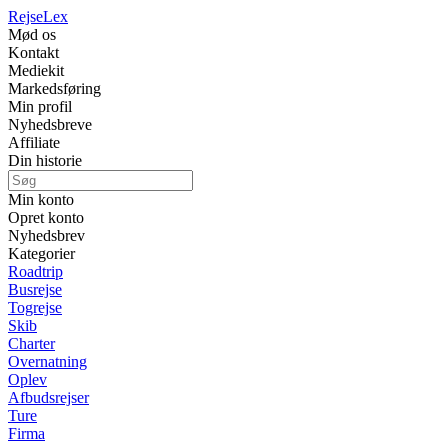
Rejse
Lex
Mød os
Kontakt
Mediekit
Markedsføring
Min profil
Nyhedsbreve
Affiliate
Din historie
Min konto
Opret konto
Nyhedsbrev
Kategorier
Roadtrip
Busrejse
Togrejse
Skib
Charter
Overnatning
Oplev
Afbudsrejser
Ture
Firma