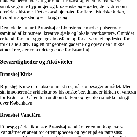
middelalderen. Når du går rundt i Brønshøj, vil du bemærke de
smukke gamle bygninger og brostensbelagte gader, der vidner om
områdets historie. Det er også hjemsted for flere historiske kirker,
hvoraf mange stadig er i brug i dag.
Den lokale kultur i Brønshøj er blomstrende med et pulserende
samfund af kunstnere, kreative sjæle og lokale iværksættere. Området
er kendt for sin hyggelige atmosfære og for at være et mødested for
folk i alle aldre. Tag en tur gennem gaderne og oplev den unikke
atmosfære, der er kendetegnende for Brønshøj.
Seværdigheder og Aktiviteter
Brønshøj Kirke
Brønshøj Kirke er et absolut must-see, når du besøger området. Med
sin imponerende arkitektur og historiske betydning er kirken et vartegn
for Brønshøj. Gå en tur rundt om kirken og nyd den smukke udsigt
over København.
Brønshøj Vandtårn
Et besøg på det ikoniske Brønshøj Vandtårn er en unik oplevelse.
Vandtårnet er åbent for offentligheden og byder på en fantastisk