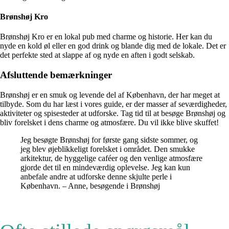
Brønshøj Kro
Brønshøj Kro er en lokal pub med charme og historie. Her kan du
nyde en kold øl eller en god drink og blande dig med de lokale. Det er
det perfekte sted at slappe af og nyde en aften i godt selskab.
Afsluttende bemærkninger
Brønshøj er en smuk og levende del af København, der har meget at
tilbyde. Som du har læst i vores guide, er der masser af seværdigheder,
aktiviteter og spisesteder at udforske. Tag tid til at besøge Brønshøj og
bliv forelsket i dens charme og atmosfære. Du vil ikke blive skuffet!
Jeg besøgte Brønshøj for første gang sidste sommer, og
jeg blev øjeblikkeligt forelsket i området. Den smukke
arkitektur, de hyggelige caféer og den venlige atmosfære
gjorde det til en mindeværdig oplevelse. Jeg kan kun
anbefale andre at udforske denne skjulte perle i
København. – Anne, besøgende i Brønshøj