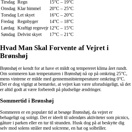
Tirsdag
Regn
15°C – 19°C
Onsdag
Klar himmel
20°C – 25°C
Torsdag
Let skyet
16°C – 20°C
Fredag
Regnbyger
14°C – 18°C
Lørdag
Kraftigt regnvejr
12°C – 15°C
Søndag
Delvist skyet
17°C – 21°C
Hvad Man Skal Forvente af Vejret i
Brønshøj
Brønshøj er kendt for at have et mildt og tempereret klima året rundt.
Om sommeren kan temperaturen i Brønshøj nå op på omkring 25°C,
mens vintrene er milde med gennemsnitstemperaturer omkring 0°C.
Det er dog vigtigt at bemærke, at vejret kan være uforudsigeligt, så det
er altid godt at være forberedt på pludselige ændringer.
Sommertid i Brønshøj
Sommeren er en populær tid at besøge Brønshøj, da vejret er
behageligt og solrigt. Det er ideelt til udendørs aktiviteter som picnics,
gåture i parken eller en tur til stranden. Husk dog på at beskytte dig
selv mod solens stråler med solcreme, en hat og solbriller.