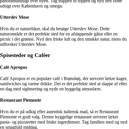
panoramaudsigt over byen. Tag trappen til toppen og nyd den flotte
udsigt over København og omegn.
Utterslev Mose
Hvis du er naturelsker, skal du besøge Utterslev Mose. Dette
naturområde er det perfekte sted for en afslappende gåtur eller en
picnic i det grønne. Nyd den friske luft og den smukke natur, mens du
udforsker Utterslev Mose.
Spisesteder og Caféer
Café Apropos
Café Apropos er en populær café i Brønshøj, der serverer lækre kager,
sandwiches og varme drikke. Det er det perfekte sted at slappe af efter
en dag med sightseeing og nyde en hyggelig atmosfære.
Restaurant Piemonte
Hvis du er på udkig efter autentisk italiensk mad, så er Restaurant
Piemonte et godt valg. Denne hyggelige restaurant serverer lækre
pasta- og pizzaretter med friske ingredienser. Tag familien med og nyd
en smagfuld middag.