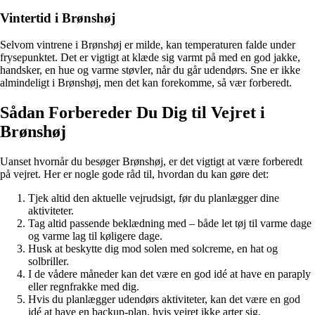
Vintertid i Brønshøj
Selvom vintrene i Brønshøj er milde, kan temperaturen falde under
frysepunktet. Det er vigtigt at klæde sig varmt på med en god jakke,
handsker, en hue og varme støvler, når du går udendørs. Sne er ikke
almindeligt i Brønshøj, men det kan forekomme, så vær forberedt.
Sådan Forbereder Du Dig til Vejret i
Brønshøj
Uanset hvornår du besøger Brønshøj, er det vigtigt at være forberedt
på vejret. Her er nogle gode råd til, hvordan du kan gøre det:
Tjek altid den aktuelle vejrudsigt, før du planlægger dine
aktiviteter.
Tag altid passende beklædning med – både let tøj til varme dage
og varme lag til køligere dage.
Husk at beskytte dig mod solen med solcreme, en hat og
solbriller.
I de vådere måneder kan det være en god idé at have en paraply
eller regnfrakke med dig.
Hvis du planlægger udendørs aktiviteter, kan det være en god
idé at have en backup-plan, hvis vejret ikke arter sig.